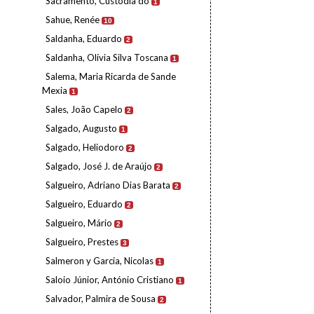
Sacramento, Custódia do
1
Sahue, Renée
10
Saldanha, Eduardo
2
Saldanha, Olívia Silva Toscana
1
Salema, Maria Ricarda de Sande
Mexia
1
Sales, João Capelo
2
Salgado, Augusto
1
Salgado, Heliodoro
2
Salgado, José J. de Araújo
2
Salgueiro, Adriano Dias Barata
2
Salgueiro, Eduardo
2
Salgueiro, Mário
2
Salgueiro, Prestes
3
Salmeron y Garcia, Nicolas
1
Saloio Júnior, António Cristiano
1
Salvador, Palmira de Sousa
2