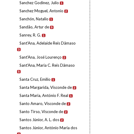
Sanchez Godinez, Julio
1
Sanchez Moguel, Antonio
2
Sanchón, Natalio
1
Sandão, Artur de
9
Sanrey, R. G.
1
Sant'Ana, Adelaide Reis Dâmaso
3
Sant'Ana, José Lourenço
2
Sant'Ana, Maria C. Reis Dâmaso
5
Santa Cruz, Emilio
1
Santa Margarida, Visconde de
2
Santa Maria, António F. Real
1
Santo Amaro, Visconde de
2
Santo Tirso, Visconde de
2
Santos Júnior, A. L. dos
2
Santos Júnior, António Maria dos