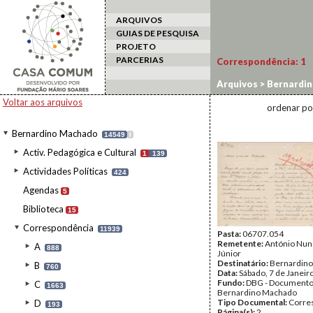
ARQUIVOS
GUIAS DE PESQUISA
PROJETO
PARCERIAS
Correspondência:
1
Arquivos
>
Bernardi
Voltar aos arquivos
ordenar po
Bernardino Machado
14549
I
Activ. Pedagógica e Cultural
1
139
Actividades Políticas
424
Agendas
5
Biblioteca
15
Correspondência
11939
Pasta:
06707.054
Remetente:
António Nun
A
888
Júnior
Destinatário:
Bernardin
B
760
Data:
Sábado, 7 de Janeir
Fundo:
DBG - Document
C
1663
Bernardino Machado
Tipo Documental:
Corre
D
193
Página(s):
2