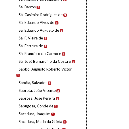
Sá, Barros
2
Sá, Casimiro Rodrigues de
3
Sá, Eduardo Alves de
1
Sá, Eduardo Augusto de
1
Sá, F. Vieira de
2
Sá, Ferreira de
1
Sá, Francisco do Carmo e
1
Sá, José Bernardino da Costa e
3
Sabbo, Augusto Roberto Victor
1
Sabóia, Salvador
1
Sabreta, João Vicente
3
Sabrosa, José Pereira
1
Sabugosa, Conde de
1
Sacadura, Joaquim
1
Sacadura, Maria da Glória
1