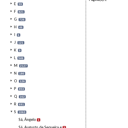
E
59
F
821
G
726
H
46
I
6
J
121
K
9
L
546
M
2127
N
180
O
126
P
853
Q
162
R
691
S
1063
Sá, Ângelo
1
Sá, Augusto de Sequeira e
3