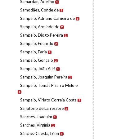
Samardan, Adelino
1
Samodães, Conde de
1
Sampaio, Adriano Carneiro de
1
Sampaio, Armindo de
2
Sampaio, Diogo Pereira
1
Sampaio, Eduardo
2
Sampaio, Faria
1
Sampaio, Gonçalo
2
Sampaio, João A. P.
1
Sampaio, Joaquim Pereira
1
Sampaio, Tomás Pizarro Melo e
1
Sampaio, Viriato Correia Costa
1
Sanatório de Larressore
3
Sanches, Joaquim
1
Sanches, Virgínia
1
Sánchez Cuesta, Léon
1