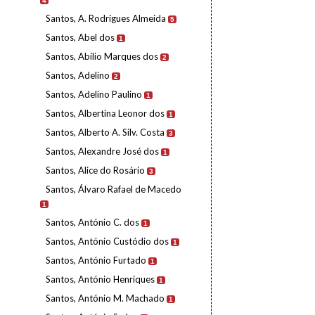
4
Santos, A. Rodrigues Almeida
5
Santos, Abel dos
1
Santos, Abílio Marques dos
2
Santos, Adelino
2
Santos, Adelino Paulino
1
Santos, Albertina Leonor dos
1
Santos, Alberto A. Silv. Costa
3
Santos, Alexandre José dos
1
Santos, Alice do Rosário
3
Santos, Álvaro Rafael de Macedo
1
Santos, António C. dos
1
Santos, António Custódio dos
1
Santos, António Furtado
1
Santos, António Henriques
1
Santos, António M. Machado
1