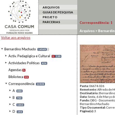
ARQUIVOS
GUIAS DE PESQUISA
PROJETO
PARCERIAS
Correspondência:
1
Arquivos
>
Bernardi
Voltar aos arquivos
Bernardino Machado
14549
I
Activ. Pedagógica e Cultural
1
139
Actividades Políticas
424
Agendas
5
Biblioteca
15
Correspondência
11939
Pasta:
06674.026
Remetente:
Alfredo de M
A
888
Destinatário:
Bernardin
Data:
Sexta, 6 de Março 
B
760
Fundo:
DBG - Document
Bernardino Machado
C
1663
Tipo Documental:
Corre
Página(s):
3
D
193