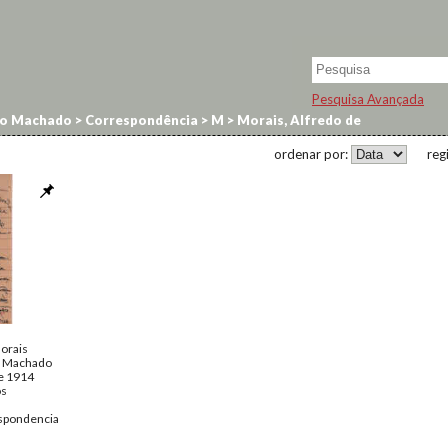
Pesquisa Avançada
no Machado
>
Correspondência
>
M
>
Morais, Alfredo de
ordenar por:
reg
orais
o Machado
de 1914
os
spondencia