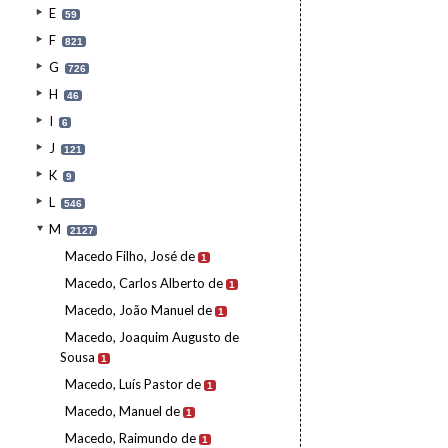
E
59
F
821
G
726
H
46
I
6
J
121
K
9
L
546
M
2127
Macedo Filho, José de
1
Macedo, Carlos Alberto de
1
Macedo, João Manuel de
1
Macedo, Joaquim Augusto de
Sousa
1
Macedo, Luís Pastor de
1
Macedo, Manuel de
1
Macedo, Raimundo de
1