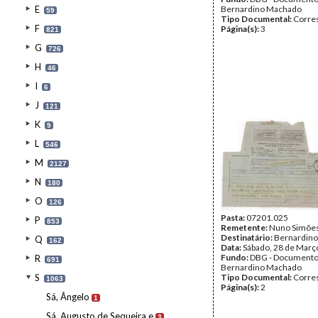
E
Bernardino Machado
59
Tipo Documental:
Corre
F
Página(s):
3
821
G
726
H
46
I
6
J
121
K
9
L
546
M
2127
N
180
O
126
Pasta:
07201.025
P
853
Remetente:
Nuno Simõe
Destinatário:
Bernardin
Q
162
Data:
Sábado, 28 de Març
Fundo:
DBG - Document
R
691
Bernardino Machado
S
Tipo Documental:
Corre
1063
Página(s):
2
Sá, Ângelo
1
Sá, Augusto de Sequeira e
3