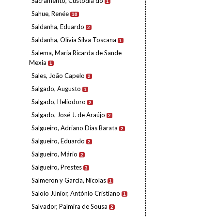
Sacramento, Custódia do
1
Sahue, Renée
10
Saldanha, Eduardo
2
Saldanha, Olívia Silva Toscana
1
Salema, Maria Ricarda de Sande
Mexia
1
Sales, João Capelo
2
Salgado, Augusto
1
Salgado, Heliodoro
2
Salgado, José J. de Araújo
2
Salgueiro, Adriano Dias Barata
2
Salgueiro, Eduardo
2
Salgueiro, Mário
2
Salgueiro, Prestes
3
Salmeron y Garcia, Nicolas
1
Saloio Júnior, António Cristiano
1
Salvador, Palmira de Sousa
2