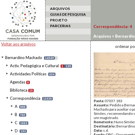
ARQUIVOS
GUIAS DE PESQUISA
PROJETO
PARCERIAS
Correspondência:
4
Arquivos
>
Bernardi
Voltar aos arquivos
ordenar po
Bernardino Machado
14549
I
Activ. Pedagógica e Cultural
1
139
Actividades Políticas
424
Agendas
5
Biblioteca
15
Correspondência
11939
Pasta:
07037.183
Assunto:
Pedido a Berna
A
888
Machado para auxiliar o p
Simões, recomendando-o
B
760
um magistrado
Remetente:
Nuno Simõe
C
1663
Destinatário:
Bernardin
Data:
s.d.
D
193
Fundo:
DBG - Document