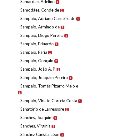
Samardan, Adelino
1
Samodães, Conde de
1
Sampaio, Adriano Carneiro de
1
Sampaio, Armindo de
2
Sampaio, Diogo Pereira
1
Sampaio, Eduardo
2
Sampaio, Faria
1
Sampaio, Gonçalo
2
Sampaio, João A. P.
1
Sampaio, Joaquim Pereira
1
Sampaio, Tomás Pizarro Melo e
1
Sampaio, Viriato Correia Costa
1
Sanatório de Larressore
3
Sanches, Joaquim
1
Sanches, Virgínia
1
Sánchez Cuesta, Léon
1