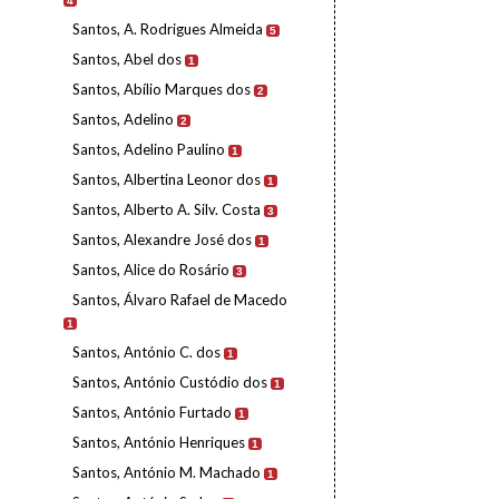
4
Santos, A. Rodrigues Almeida
5
Santos, Abel dos
1
Santos, Abílio Marques dos
2
Santos, Adelino
2
Santos, Adelino Paulino
1
Santos, Albertina Leonor dos
1
Santos, Alberto A. Silv. Costa
3
Santos, Alexandre José dos
1
Santos, Alice do Rosário
3
Santos, Álvaro Rafael de Macedo
1
Santos, António C. dos
1
Santos, António Custódio dos
1
Santos, António Furtado
1
Santos, António Henriques
1
Santos, António M. Machado
1