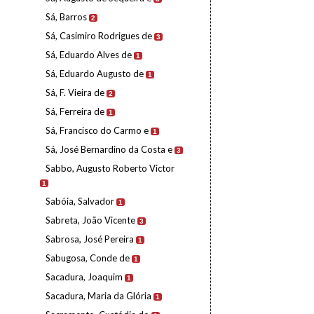
Sá, Barros
2
Sá, Casimiro Rodrigues de
3
Sá, Eduardo Alves de
1
Sá, Eduardo Augusto de
1
Sá, F. Vieira de
2
Sá, Ferreira de
1
Sá, Francisco do Carmo e
1
Sá, José Bernardino da Costa e
3
Sabbo, Augusto Roberto Victor
1
Sabóia, Salvador
1
Sabreta, João Vicente
3
Sabrosa, José Pereira
1
Sabugosa, Conde de
1
Sacadura, Joaquim
1
Sacadura, Maria da Glória
1