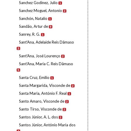
Sanchez Godinez, Julio
1
Sanchez Moguel, Antonio
2
Sanchón, Natalio
1
Sandão, Artur de
9
Sanrey, R. G.
1
Sant'Ana, Adelaide Reis Dâmaso
3
Sant'Ana, José Lourenço
2
Sant'Ana, Maria C. Reis Dâmaso
5
Santa Cruz, Emilio
1
Santa Margarida, Visconde de
2
Santa Maria, António F. Real
1
Santo Amaro, Visconde de
2
Santo Tirso, Visconde de
2
Santos Júnior, A. L. dos
2
Santos Júnior, António Maria dos