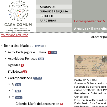
ARQUIVOS
GUIAS DE PESQUISA
PROJETO
PARCERIAS
Correspondência:
6
Arquivos
>
Bernardi
Voltar aos arquivos
ordenar po
Bernardino Machado
14549
I
Activ. Pedagógica e Cultural
1
139
Actividades Políticas
424
Agendas
5
Biblioteca
15
Correspondência
11939
Pasta:
06722.046
Assunto:
Bilhete postal 
A
888
resposta de Bernardino 
cartas de 28 e 31.JAN.19
B
760
Remetente:
António Luís
Conceição
C
1663
Destinatário:
Bernardin
Data:
Sexta, 3 de Feverei
Cabedo, Maria de Lencastre de
2
Fundo:
DBG - Document