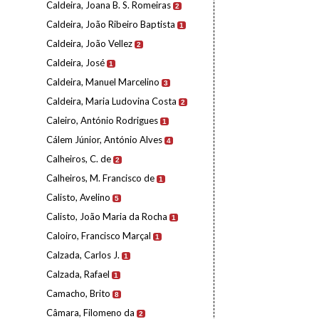
Caldeira, Joana B. S. Romeiras
2
Caldeira, João Ribeiro Baptista
1
Caldeira, João Vellez
2
Caldeira, José
1
Caldeira, Manuel Marcelino
3
Caldeira, Maria Ludovina Costa
2
Caleiro, António Rodrigues
1
Cálem Júnior, António Alves
4
Calheiros, C. de
2
Calheiros, M. Francisco de
1
Calisto, Avelino
5
Calisto, João Maria da Rocha
1
Caloiro, Francisco Marçal
1
Calzada, Carlos J.
1
Calzada, Rafael
1
Camacho, Brito
8
Câmara, Filomeno da
2