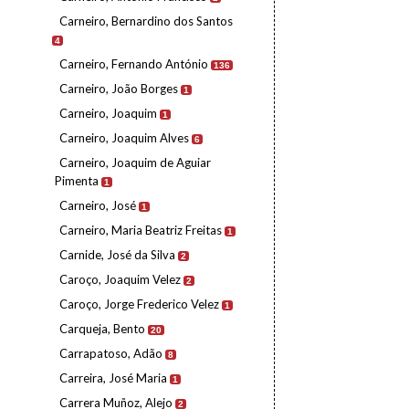
Carneiro, Bernardino dos Santos
4
Carneiro, Fernando António
136
Carneiro, João Borges
1
Carneiro, Joaquim
1
Carneiro, Joaquim Alves
6
Carneiro, Joaquim de Aguiar
Pimenta
1
Carneiro, José
1
Carneiro, Maria Beatriz Freitas
1
Carnide, José da Silva
2
Caroço, Joaquim Velez
2
Caroço, Jorge Frederico Velez
1
Carqueja, Bento
20
Carrapatoso, Adão
8
Carreira, José Maria
1
Carrera Muñoz, Alejo
2