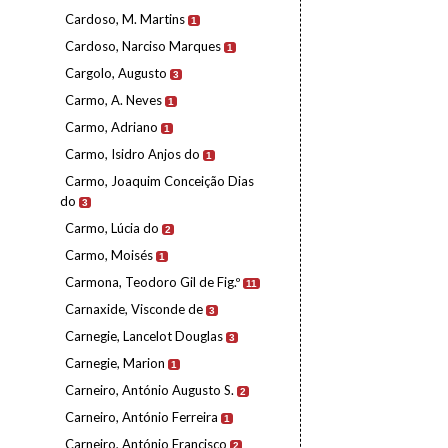
Cardoso, M. Martins
1
Cardoso, Narciso Marques
1
Cargolo, Augusto
3
Carmo, A. Neves
1
Carmo, Adriano
1
Carmo, Isidro Anjos do
1
Carmo, Joaquim Conceição Dias
do
3
Carmo, Lúcia do
2
Carmo, Moisés
1
Carmona, Teodoro Gil de Fig.º
11
Carnaxide, Visconde de
3
Carnegie, Lancelot Douglas
3
Carnegie, Marion
1
Carneiro, António Augusto S.
2
Carneiro, António Ferreira
1
Carneiro, António Francisco
2