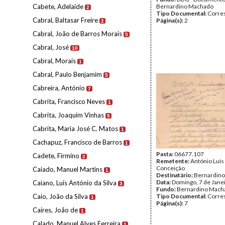
Cabete, Adelaide
Bernardino Machado
2
Tipo Documental:
Corre
Cabral, Baltasar Freire
Página(s):
2
2
Cabral, João de Barros Morais
5
Cabral, José
10
Cabral, Morais
1
Cabral, Paulo Benjamim
5
Cabreira, António
7
Cabrita, Francisco Neves
1
Cabrita, Joaquim Vinhas
5
Cabrita, Maria José C. Matos
1
Cachapuz, Francisco de Barros
1
Pasta:
06677.107
Cadete, Firmino
2
Remetente:
António Luís
Conceição
Caiado, Manuel Martins
1
Destinatário:
Bernardin
Data:
Domingo, 7 de Jane
Caiano, Luís António da Silva
3
Fundo:
Bernardino Mach
Caio, João da Silva
Tipo Documental:
Corre
1
Página(s):
7
Caires, João de
1
Calado, Manuel Alves Ferreira
1