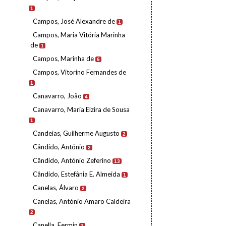
1
Campos, José Alexandre de
1
Campos, Maria Vitória Marinha
de
1
Campos, Marinha de
6
Campos, Vitorino Fernandes de
1
Canavarro, João
4
Canavarro, Maria Elzira de Sousa
1
Candeias, Guilherme Augusto
2
Cândido, António
2
Cândido, António Zeferino
13
Cândido, Estefânia E. Almeida
1
Canelas, Álvaro
2
Canelas, António Amaro Caldeira
2
Canella, Fermin
1