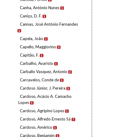
Canha, António Nunes
1
Caniço, D. F.
1
Cannas, José António Fernandes
1
Capela, João
1
Capello, Maggiorino
3
Capitão, F.
1
Carbalho, Avaristo
1
Carballo Vasquez, Antonio
2
Carcavelos, Conde de
1
Cardoso Júnior, J. Pereira
2
Cardoso, Acácio A. Camacho
Lopes
1
Cardoso, Agripino Lopes
1
Cardoso, Alfredo Ernesto Sá
7
Cardoso, Américo
1
Cardoso, Benjamim
1