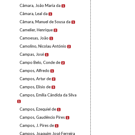
Câmara, João Maria da
1
Câmara, Leal da
1
Câmara, Manuel de Sousa da
1
Camelier, Henrique
2
Camoesas, João
1
Camolino, Nicolau António
2
Campas, José
1
Campo Belo, Conde de
2
Campos, Alfredo
1
Campos, Artur de
2
Campos, Elísio de
3
Campos, Emília Cândida da Silva
1
Campos, Ezequiel de
1
Campos, Gaudêncio Pires
1
Campos, J. Pires de
1
Campos, Joaquim José Ferreira