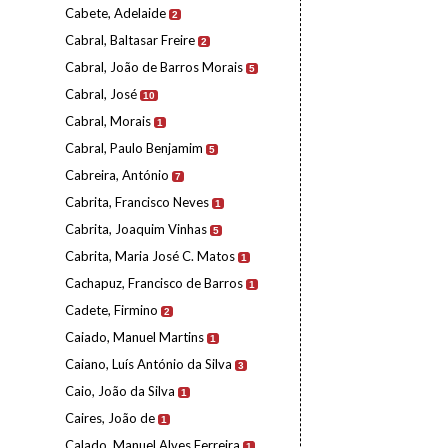
Cabete, Adelaide
2
Cabral, Baltasar Freire
2
Cabral, João de Barros Morais
5
Cabral, José
10
Cabral, Morais
1
Cabral, Paulo Benjamim
5
Cabreira, António
7
Cabrita, Francisco Neves
1
Cabrita, Joaquim Vinhas
5
Cabrita, Maria José C. Matos
1
Cachapuz, Francisco de Barros
1
Cadete, Firmino
2
Caiado, Manuel Martins
1
Caiano, Luís António da Silva
3
Caio, João da Silva
1
Caires, João de
1
Calado, Manuel Alves Ferreira
1