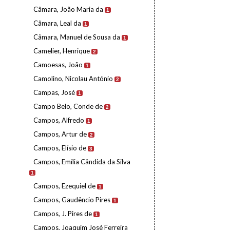
Câmara, João Maria da
1
Câmara, Leal da
1
Câmara, Manuel de Sousa da
1
Camelier, Henrique
2
Camoesas, João
1
Camolino, Nicolau António
2
Campas, José
1
Campo Belo, Conde de
2
Campos, Alfredo
1
Campos, Artur de
2
Campos, Elísio de
3
Campos, Emília Cândida da Silva
1
Campos, Ezequiel de
1
Campos, Gaudêncio Pires
1
Campos, J. Pires de
1
Campos, Joaquim José Ferreira