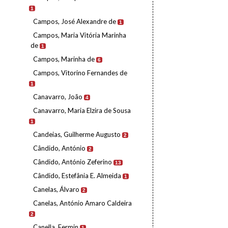
1
Campos, José Alexandre de
1
Campos, Maria Vitória Marinha
de
1
Campos, Marinha de
6
Campos, Vitorino Fernandes de
1
Canavarro, João
4
Canavarro, Maria Elzira de Sousa
1
Candeias, Guilherme Augusto
2
Cândido, António
2
Cândido, António Zeferino
13
Cândido, Estefânia E. Almeida
1
Canelas, Álvaro
2
Canelas, António Amaro Caldeira
2
Canella, Fermin
1