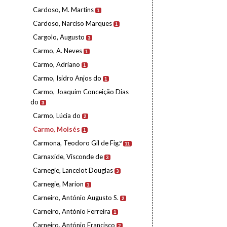
Cardoso, M. Martins
1
Cardoso, Narciso Marques
1
Cargolo, Augusto
3
Carmo, A. Neves
1
Carmo, Adriano
1
Carmo, Isidro Anjos do
1
Carmo, Joaquim Conceição Dias
do
3
Carmo, Lúcia do
2
Carmo, Moisés
1
Carmona, Teodoro Gil de Fig.º
11
Carnaxide, Visconde de
3
Carnegie, Lancelot Douglas
3
Carnegie, Marion
1
Carneiro, António Augusto S.
2
Carneiro, António Ferreira
1
Carneiro, António Francisco
2