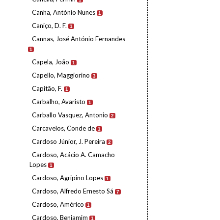
Canha, António Nunes
1
Caniço, D. F.
1
Cannas, José António Fernandes
1
Capela, João
1
Capello, Maggiorino
3
Capitão, F.
1
Carbalho, Avaristo
1
Carballo Vasquez, Antonio
2
Carcavelos, Conde de
1
Cardoso Júnior, J. Pereira
2
Cardoso, Acácio A. Camacho
Lopes
1
Cardoso, Agripino Lopes
1
Cardoso, Alfredo Ernesto Sá
7
Cardoso, Américo
1
Cardoso, Benjamim
1