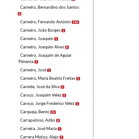
Carneiro, Bernardino dos Santos
4
Carneiro, Fernando António
136
Carneiro, João Borges
1
Carneiro, Joaquim
1
Carneiro, Joaquim Alves
6
Carneiro, Joaquim de Aguiar
Pimenta
1
Carneiro, José
1
Carneiro, Maria Beatriz Freitas
1
Carnide, José da Silva
2
Caroço, Joaquim Velez
2
Caroço, Jorge Frederico Velez
1
Carqueja, Bento
20
Carrapatoso, Adão
8
Carreira, José Maria
1
Carrera Muñoz, Alejo
2