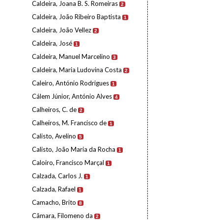
Caldeira, Joana B. S. Romeiras
2
Caldeira, João Ribeiro Baptista
1
Caldeira, João Vellez
2
Caldeira, José
1
Caldeira, Manuel Marcelino
3
Caldeira, Maria Ludovina Costa
2
Caleiro, António Rodrigues
1
Cálem Júnior, António Alves
4
Calheiros, C. de
2
Calheiros, M. Francisco de
1
Calisto, Avelino
5
Calisto, João Maria da Rocha
1
Caloiro, Francisco Marçal
1
Calzada, Carlos J.
1
Calzada, Rafael
1
Camacho, Brito
8
Câmara, Filomeno da
2