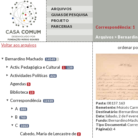
ARQUIVOS
GUIAS DE PESQUISA
PROJETO
PARCERIAS
Correspondência:
1
Arquivos
>
Bernardi
Voltar aos arquivos
ordenar po
Bernardino Machado
14549
I
Activ. Pedagógica e Cultural
1
139
Actividades Políticas
424
Agendas
5
Biblioteca
15
Correspondência
11939
Pasta:
08137.163
Remetente:
Moisés Car
A
888
Destinatário:
Bernardin
Data:
Sábado, 2 de Fever
B
760
Fundo:
Bernardino Mach
Tipo Documental:
Corre
C
1663
Página(s):
4
Cabedo, Maria de Lencastre de
2