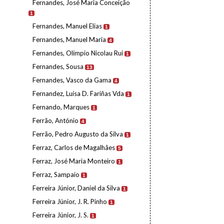
Fernandes, José Maria Conceição
1
Fernandes, Manuel Elias
1
Fernandes, Manuel Maria
4
Fernandes, Olímpio Nicolau Rui
1
Fernandes, Sousa
13
Fernandes, Vasco da Gama
4
Fernandez, Luísa D. Fariñas Vda
1
Fernando, Marques
1
Ferrão, António
4
Ferrão, Pedro Augusto da Silva
1
Ferraz, Carlos de Magalhães
5
Ferraz, José Maria Monteiro
1
Ferraz, Sampaio
1
Ferreira Júnior, Daniel da Silva
1
Ferreira Júnior, J. R. Pinho
1
Ferreira Júnior, J. S.
1