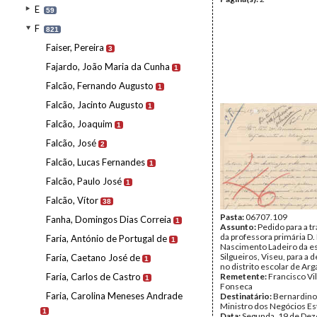
E
59
F
821
Faiser, Pereira
3
Fajardo, João Maria da Cunha
1
Falcão, Fernando Augusto
1
Falcão, Jacinto Augusto
1
Falcão, Joaquim
1
Falcão, José
2
Falcão, Lucas Fernandes
1
Falcão, Paulo José
1
Falcão, Vítor
38
Pasta:
06707.109
Fanha, Domingos Dias Correia
1
Assunto:
Pedido para a t
da professora primária D.
Faria, António de Portugal de
1
Nascimento Ladeiro da e
Silgueiros, Viseu, para a d
Faria, Caetano José de
1
no distrito escolar de Arga
Faria, Carlos de Castro
Remetente:
Francisco Vi
1
Fonseca
Faria, Carolina Meneses Andrade
Destinatário:
Bernardino
Ministro dos Negócios Es
1
Data:
Segunda, 19 de De