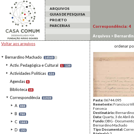
ARQUIVOS
GUIAS DE PESQUISA
PROJETO
PARCERIAS
Correspondência:
4
Arquivos
>
Bernardi
Voltar aos arquivos
ordenar po
Bernardino Machado
14549
I
Activ. Pedagógica e Cultural
1
139
Actividades Políticas
424
Agendas
5
Biblioteca
15
Correspondência
11939
Pasta:
06744.095
Remetente:
Francisco Vi
A
888
Fonseca
Destinatário:
Bernardin
B
760
Data:
Quarta, 3 de Abril 
Fundo:
DBG - Document
C
1663
Bernardino Machado
Tipo Documental:
Corre
D
193
Página(s):
2