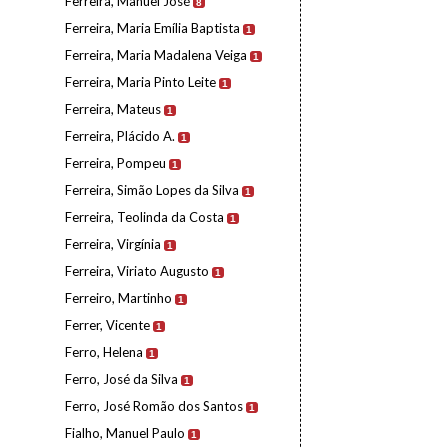
Ferreira, Manuel José
8
Ferreira, Maria Emília Baptista
1
Ferreira, Maria Madalena Veiga
1
Ferreira, Maria Pinto Leite
1
Ferreira, Mateus
1
Ferreira, Plácido A.
1
Ferreira, Pompeu
1
Ferreira, Simão Lopes da Silva
1
Ferreira, Teolinda da Costa
1
Ferreira, Virgínia
1
Ferreira, Viriato Augusto
1
Ferreiro, Martinho
1
Ferrer, Vicente
1
Ferro, Helena
1
Ferro, José da Silva
1
Ferro, José Romão dos Santos
1
Fialho, Manuel Paulo
1