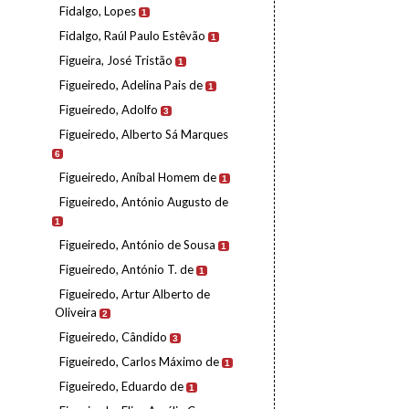
Fidalgo, Lopes
1
Fidalgo, Raúl Paulo Estêvão
1
Figueira, José Tristão
1
Figueiredo, Adelina Pais de
1
Figueiredo, Adolfo
3
Figueiredo, Alberto Sá Marques
6
Figueiredo, Aníbal Homem de
1
Figueiredo, António Augusto de
1
Figueiredo, António de Sousa
1
Figueiredo, António T. de
1
Figueiredo, Artur Alberto de
Oliveira
2
Figueiredo, Cândido
3
Figueiredo, Carlos Máximo de
1
Figueiredo, Eduardo de
1