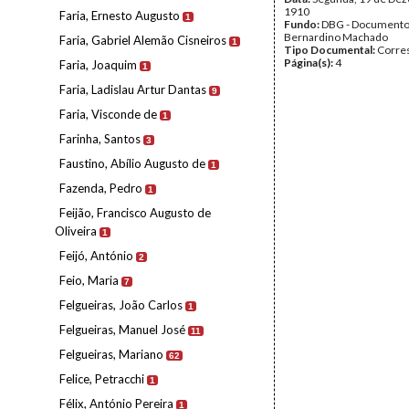
1910
Faria, Ernesto Augusto
1
Fundo:
DBG - Document
Bernardino Machado
Faria, Gabriel Alemão Cisneiros
1
Tipo Documental:
Corre
Página(s):
4
Faria, Joaquim
1
Faria, Ladislau Artur Dantas
9
Faria, Visconde de
1
Farinha, Santos
3
Faustino, Abílio Augusto de
1
Fazenda, Pedro
1
Feijão, Francisco Augusto de
Oliveira
1
Feijó, António
2
Feio, Maria
7
Felgueiras, João Carlos
1
Felgueiras, Manuel José
11
Felgueiras, Mariano
62
Felice, Petracchi
1
Félix, António Pereira
1