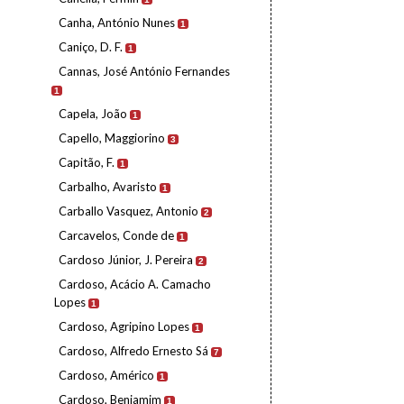
Canha, António Nunes
1
Caniço, D. F.
1
Cannas, José António Fernandes
1
Capela, João
1
Capello, Maggiorino
3
Capitão, F.
1
Carbalho, Avaristo
1
Carballo Vasquez, Antonio
2
Carcavelos, Conde de
1
Cardoso Júnior, J. Pereira
2
Cardoso, Acácio A. Camacho
Lopes
1
Cardoso, Agripino Lopes
1
Cardoso, Alfredo Ernesto Sá
7
Cardoso, Américo
1
Cardoso, Benjamim
1