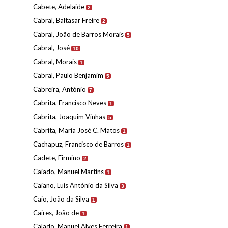
Cabete, Adelaide
2
Cabral, Baltasar Freire
2
Cabral, João de Barros Morais
5
Cabral, José
10
Cabral, Morais
1
Cabral, Paulo Benjamim
5
Cabreira, António
7
Cabrita, Francisco Neves
1
Cabrita, Joaquim Vinhas
5
Cabrita, Maria José C. Matos
1
Cachapuz, Francisco de Barros
1
Cadete, Firmino
2
Caiado, Manuel Martins
1
Caiano, Luís António da Silva
3
Caio, João da Silva
1
Caires, João de
1
Calado, Manuel Alves Ferreira
1