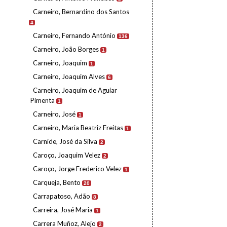
Carneiro, Bernardino dos Santos
4
Carneiro, Fernando António
136
Carneiro, João Borges
1
Carneiro, Joaquim
1
Carneiro, Joaquim Alves
6
Carneiro, Joaquim de Aguiar
Pimenta
1
Carneiro, José
1
Carneiro, Maria Beatriz Freitas
1
Carnide, José da Silva
2
Caroço, Joaquim Velez
2
Caroço, Jorge Frederico Velez
1
Carqueja, Bento
20
Carrapatoso, Adão
8
Carreira, José Maria
1
Carrera Muñoz, Alejo
2