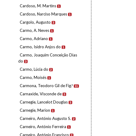
Cardoso, M. Martins
1
Cardoso, Narciso Marques
1
Cargolo, Augusto
3
Carmo, A. Neves
1
Carmo, Adriano
1
Carmo, Isidro Anjos do
1
Carmo, Joaquim Conceição Dias
do
3
Carmo, Lúcia do
2
Carmo, Moisés
1
Carmona, Teodoro Gil de Fig.º
11
Carnaxide, Visconde de
3
Carnegie, Lancelot Douglas
3
Carnegie, Marion
1
Carneiro, António Augusto S.
2
Carneiro, António Ferreira
1
Carneiro, António Francisco
2