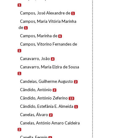
1
Campos, José Alexandre de
1
Campos, Maria Vitória Marinha
de
1
Campos, Marinha de
6
Campos, Vitorino Fernandes de
1
Canavarro, João
4
Canavarro, Maria Elzira de Sousa
1
Candeias, Guilherme Augusto
2
Cândido, António
2
Cândido, António Zeferino
13
Cândido, Estefânia E. Almeida
1
Canelas, Álvaro
2
Canelas, António Amaro Caldeira
2
Canella, Fermin
1