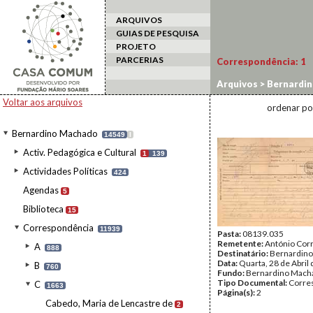
ARQUIVOS
GUIAS DE PESQUISA
PROJETO
PARCERIAS
Correspondência:
1
Arquivos
>
Bernardi
Voltar aos arquivos
ordenar po
Bernardino Machado
14549
I
Activ. Pedagógica e Cultural
1
139
Actividades Políticas
424
Agendas
5
Biblioteca
15
Correspondência
11939
Pasta:
08139.035
Remetente:
António Corr
A
888
Destinatário:
Bernardin
Data:
Quarta, 28 de Abril
B
760
Fundo:
Bernardino Mach
Tipo Documental:
Corre
C
1663
Página(s):
2
Cabedo, Maria de Lencastre de
2