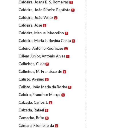
Caldeira, Joana B. S. Romeiras
2
Caldeira, João Ribeiro Baptista
1
Caldeira, João Vellez
2
Caldeira, José
1
Caldeira, Manuel Marcelino
3
Caldeira, Maria Ludovina Costa
2
Caleiro, António Rodrigues
1
Cálem Júnior, António Alves
4
Calheiros, C. de
2
Calheiros, M. Francisco de
1
Calisto, Avelino
5
Calisto, João Maria da Rocha
1
Caloiro, Francisco Marçal
1
Calzada, Carlos J.
1
Calzada, Rafael
1
Camacho, Brito
8
Câmara, Filomeno da
2