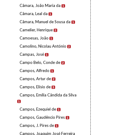
Câmara, João Maria da
1
Câmara, Leal da
1
Câmara, Manuel de Sousa da
1
Camelier, Henrique
2
Camoesas, João
1
Camolino, Nicolau António
2
Campas, José
1
Campo Belo, Conde de
2
Campos, Alfredo
1
Campos, Artur de
2
Campos, Elísio de
3
Campos, Emília Cândida da Silva
1
Campos, Ezequiel de
1
Campos, Gaudêncio Pires
1
Campos, J. Pires de
1
Campos, Joaquim José Ferreira