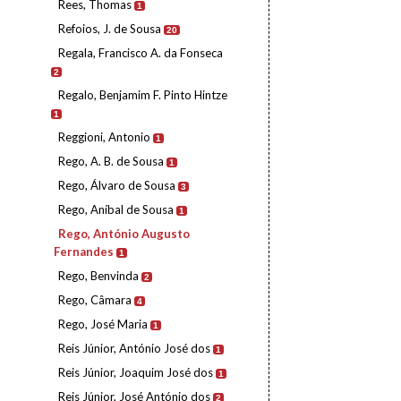
Rees, Thomas
1
Refoios, J. de Sousa
20
Regala, Francisco A. da Fonseca
2
Regalo, Benjamim F. Pinto Hintze
1
Reggioni, Antonio
1
Rego, A. B. de Sousa
1
Rego, Álvaro de Sousa
3
Rego, Aníbal de Sousa
1
Rego, António Augusto
Fernandes
1
Rego, Benvinda
2
Rego, Câmara
4
Rego, José Maria
1
Reis Júnior, António José dos
1
Reis Júnior, Joaquim José dos
1
Reis Júnior, José António dos
2