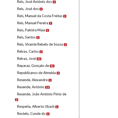
Reis, José António dos
1
Reis, José dos
1
Reis, Manuel da Costa Freitas
1
Reis, Manuel Pereira
1
Reis, Palmira Maia
1
Reis, Santos
1
Reis, Vicente Rebelo de Sousa
1
Relvas, Carlos
1
Relvas, José
32
Reparaz, Gonçalo de
31
Republicanos de Almeida
2
Resende, Alexandre
1
Resende, António
13
Resende, João António Pinto de
2
Respeita, Alberto Ubach
1
Restelo, Conde do
1