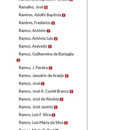
Ramalho, José
4
Ramires, Adolfo Baptista
1
Ramires, Frederico
2
Ramos, António
7
Ramos, António Luís
4
Ramos, Azevedo
1
Ramos, Guilhermina de Battaglia
1
Ramos, J. Pereira
1
Ramos, Januário de Araújo
1
Ramos, José
1
Ramos, José A. Castel Branco
1
Ramos, José de Alcobia
1
Ramos, José Jacinto
1
Ramos, Luís F. Silva
1
Ramos, Luís Maria da Silva
1