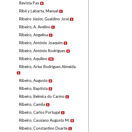
Revista Pax
6
Ribé y Labarta, Manuel
1
Ribeiro Júnior, Gualdino José
1
Ribeiro, A. Avelino
1
Ribeiro, Angelina
1
Ribeiro, António Joaquim
1
Ribeiro, António Rodrigues
4
Ribeiro, Aquilino
26
Ribeiro, Artur Rodrigues Almeida
1
Ribeiro, Augusto
3
Ribeiro, Baptista
3
Ribeiro, Belmira do Carmo
1
Ribeiro, Camila
1
Ribeiro, Carlos Portugal
1
Ribeiro, Cassiano Augusto M.
5
Ribeiro, Constantino Duarte
1