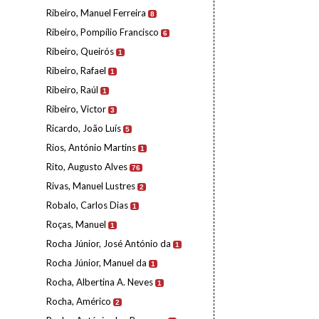
Ribeiro, Manuel Ferreira
8
Ribeiro, Pompílio Francisco
6
Ribeiro, Queirós
1
Ribeiro, Rafael
1
Ribeiro, Raúl
1
Ribeiro, Victor
3
Ricardo, João Luís
5
Rios, António Martins
1
Rito, Augusto Alves
76
Rivas, Manuel Lustres
2
Robalo, Carlos Dias
1
Roças, Manuel
1
Rocha Júnior, José António da
1
Rocha Júnior, Manuel da
1
Rocha, Albertina A. Neves
1
Rocha, Américo
2