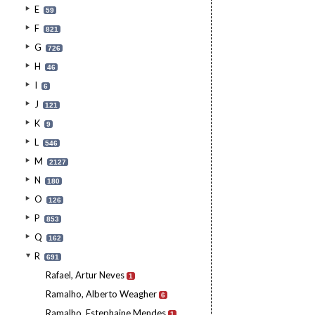
E
59
F
821
G
726
H
46
I
6
J
121
K
9
L
546
M
2127
N
180
O
126
P
853
Q
162
R
691
Rafael, Artur Neves
1
Ramalho, Alberto Weagher
6
Ramalho, Estephaine Mendes
1