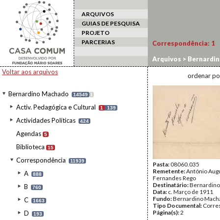
ARQUIVOS
GUIAS DE PESQUISA
PROJETO
PARCERIAS
Correspondência:
1
Arquivos
>
Bernardi
Voltar aos arquivos
ordenar po
Bernardino Machado
14549
I
Activ. Pedagógica e Cultural
1
139
Actividades Políticas
424
Agendas
5
Biblioteca
15
Correspondência
11939
Pasta:
08060.035
Remetente:
António Aug
A
888
Fernandes Rego
Destinatário:
Bernardin
B
760
Data:
c. Março de 1911
Fundo:
Bernardino Mach
C
1663
Tipo Documental:
Corre
Página(s):
2
D
193