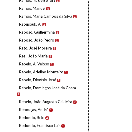
Ramos, M. de Belfort
1
Ramos, Manuel
4
Ramos, Maria Campos da Silva
1
Raousouk, A.
2
Raposo, Guilhermina
1
Raposo, João Pedro
1
Rato, José Moreira
2
Real, João Maria
1
Rebelo, A. Veloso
1
Rebelo, Adelino Monteiro
1
Rebelo, Dionísio José
1
Rebelo, Domingos José da Costa
1
Rebelo, João Augusto Caldeira
7
Rebouças, André
1
Redondo, Belo
4
Redondo, Francisco Luís
1