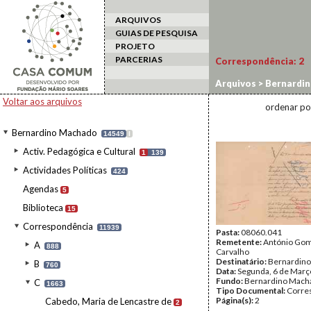
ARQUIVOS
GUIAS DE PESQUISA
PROJETO
PARCERIAS
Correspondência:
2
Arquivos
>
Bernardi
Voltar aos arquivos
ordenar po
Bernardino Machado
14549
I
Activ. Pedagógica e Cultural
1
139
Actividades Políticas
424
Agendas
5
Biblioteca
15
Correspondência
11939
Pasta:
08060.041
Remetente:
António Go
A
888
Carvalho
Destinatário:
Bernardin
B
760
Data:
Segunda, 6 de Març
Fundo:
Bernardino Mach
C
1663
Tipo Documental:
Corre
Página(s):
2
Cabedo, Maria de Lencastre de
2