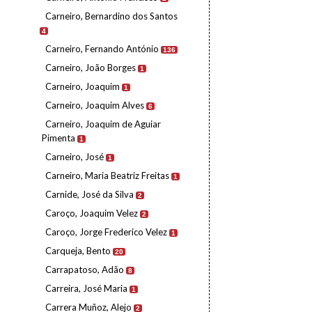
Carneiro, Bernardino dos Santos
4
Carneiro, Fernando António
136
Carneiro, João Borges
1
Carneiro, Joaquim
1
Carneiro, Joaquim Alves
6
Carneiro, Joaquim de Aguiar
Pimenta
1
Carneiro, José
1
Carneiro, Maria Beatriz Freitas
1
Carnide, José da Silva
2
Caroço, Joaquim Velez
2
Caroço, Jorge Frederico Velez
1
Carqueja, Bento
20
Carrapatoso, Adão
8
Carreira, José Maria
1
Carrera Muñoz, Alejo
2