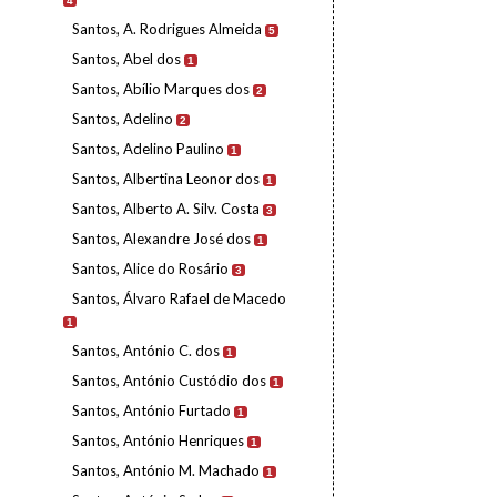
4
Santos, A. Rodrigues Almeida
5
Santos, Abel dos
1
Santos, Abílio Marques dos
2
Santos, Adelino
2
Santos, Adelino Paulino
1
Santos, Albertina Leonor dos
1
Santos, Alberto A. Silv. Costa
3
Santos, Alexandre José dos
1
Santos, Alice do Rosário
3
Santos, Álvaro Rafael de Macedo
1
Santos, António C. dos
1
Santos, António Custódio dos
1
Santos, António Furtado
1
Santos, António Henriques
1
Santos, António M. Machado
1