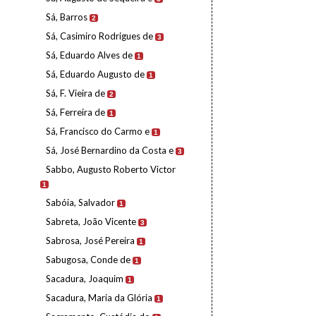
Sá, Barros
2
Sá, Casimiro Rodrigues de
3
Sá, Eduardo Alves de
1
Sá, Eduardo Augusto de
1
Sá, F. Vieira de
2
Sá, Ferreira de
1
Sá, Francisco do Carmo e
1
Sá, José Bernardino da Costa e
3
Sabbo, Augusto Roberto Victor
1
Sabóia, Salvador
1
Sabreta, João Vicente
3
Sabrosa, José Pereira
1
Sabugosa, Conde de
1
Sacadura, Joaquim
1
Sacadura, Maria da Glória
1