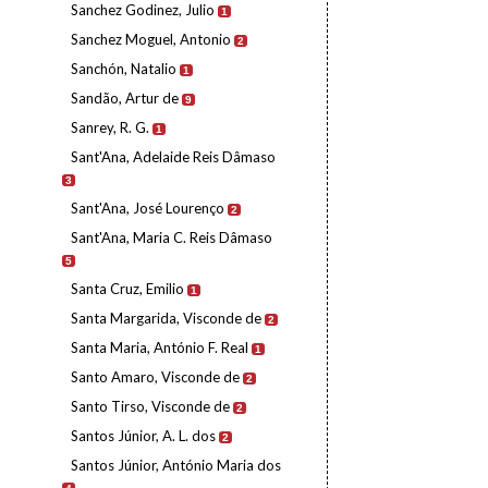
Sanchez Godinez, Julio
1
Sanchez Moguel, Antonio
2
Sanchón, Natalio
1
Sandão, Artur de
9
Sanrey, R. G.
1
Sant'Ana, Adelaide Reis Dâmaso
3
Sant'Ana, José Lourenço
2
Sant'Ana, Maria C. Reis Dâmaso
5
Santa Cruz, Emilio
1
Santa Margarida, Visconde de
2
Santa Maria, António F. Real
1
Santo Amaro, Visconde de
2
Santo Tirso, Visconde de
2
Santos Júnior, A. L. dos
2
Santos Júnior, António Maria dos