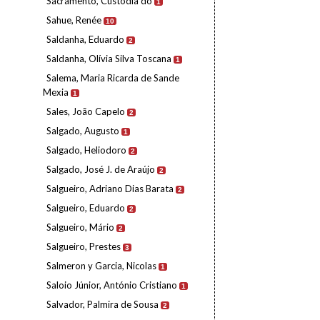
Sacramento, Custódia do
1
Sahue, Renée
10
Saldanha, Eduardo
2
Saldanha, Olívia Silva Toscana
1
Salema, Maria Ricarda de Sande
Mexia
1
Sales, João Capelo
2
Salgado, Augusto
1
Salgado, Heliodoro
2
Salgado, José J. de Araújo
2
Salgueiro, Adriano Dias Barata
2
Salgueiro, Eduardo
2
Salgueiro, Mário
2
Salgueiro, Prestes
3
Salmeron y Garcia, Nicolas
1
Saloio Júnior, António Cristiano
1
Salvador, Palmira de Sousa
2