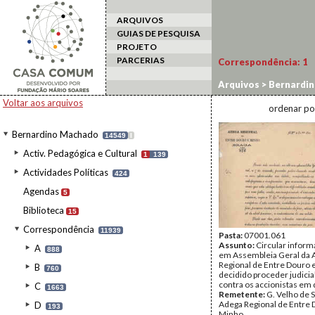
ARQUIVOS
GUIAS DE PESQUISA
PROJETO
PARCERIAS
Correspondência:
1
Arquivos
>
Bernardi
Voltar aos arquivos
ordenar po
Bernardino Machado
14549
I
Activ. Pedagógica e Cultural
1
139
Actividades Políticas
424
Agendas
5
Biblioteca
15
Correspondência
11939
Pasta:
07001.061
Assunto:
Circular infor
A
888
em Assembleia Geral da 
Regional de Entre Douro 
B
760
decidido proceder judici
contra os accionistas em 
C
1663
Remetente:
G. Velho de 
Adega Regional de Entre 
D
193
Minho