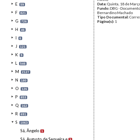
E
Data:
Quinta, 18 de Març
59
Fundo:
DBG - Document
F
Bernardino Machado
821
Tipo Documental:
Corre
G
Página(s):
1
726
H
46
I
6
J
121
K
9
L
546
M
2127
N
180
O
126
P
853
Q
162
R
691
S
1063
Sá, Ângelo
1
Sá, Augusto de Sequeira e
3