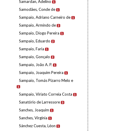
Samardan, Adelino
1
Samodães, Conde de
1
Sampaio, Adriano Carneiro de
1
Sampaio, Armindo de
2
Sampaio, Diogo Pereira
1
Sampaio, Eduardo
2
Sampaio, Faria
1
Sampaio, Gonçalo
2
Sampaio, João A. P.
1
Sampaio, Joaquim Pereira
1
Sampaio, Tomás Pizarro Melo e
1
Sampaio, Viriato Correia Costa
1
Sanatório de Larressore
3
Sanches, Joaquim
1
Sanches, Virgínia
1
Sánchez Cuesta, Léon
1