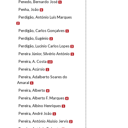
Penedo, Bernardo José
1
Penha, João
6
Perdigão, António Luís Marques
2
Perdigão, Carlos Gonçalves
1
Perdigão, Eugénio
2
Perdigão, Lucínio Carlos Lopes
3
Pereira Júnior, Silvério António
1
Pereira, A. Costa
13
Pereira, Acúrsio
1
Pereira, Adalberto Soares do
Amaral
1
Pereira, Alberto
4
Pereira, Alberto F. Marques
4
Pereira, Albino Henriques
1
Pereira, André João
1
Pereira, António Aluísio Jervis
2