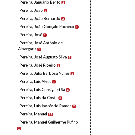
Pereira, Januário Bento
2
Pereira, João
2
Pereira, João Bernardo
3
Pereira, João Gonçalo Pacheco
1
Pereira, José
1
Pereira, José António de
Albergaria
1
Pereira, José Augusto Silva
2
Pereira, José Ribeiro
1
Pereira, Júlio Barbosa Nunes
1
Pereira, Luís Alves
1
Pereira, Luís Consiglieri Sá
4
Pereira, Luís da Costa
6
Pereira, Luís Inocêncio Ramos
2
Pereira, Manuel
23
Pereira, Manuel Guilherme Rufino
1