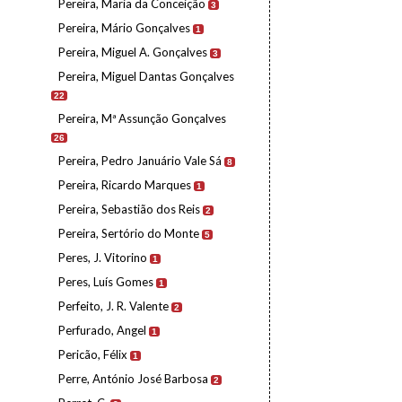
Pereira, Maria da Conceição
3
Pereira, Mário Gonçalves
1
Pereira, Miguel A. Gonçalves
3
Pereira, Miguel Dantas Gonçalves
22
Pereira, Mª Assunção Gonçalves
26
Pereira, Pedro Januário Vale Sá
8
Pereira, Ricardo Marques
1
Pereira, Sebastião dos Reis
2
Pereira, Sertório do Monte
5
Peres, J. Vitorino
1
Peres, Luís Gomes
1
Perfeito, J. R. Valente
2
Perfurado, Angel
1
Pericão, Félix
1
Perre, António José Barbosa
2