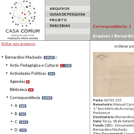
ARQUIVOS
GUIAS DE PESQUISA
PROJETO
PARCERIAS
Correspondência:
1
Arquivos
>
Bernardi
Voltar aos arquivos
ordenar po
Bernardino Machado
14549
I
Activ. Pedagógica e Cultural
1
139
Actividades Políticas
424
Agendas
5
Biblioteca
15
Correspondência
11939
Pasta:
06701.155
Remetente:
Manuel Carne
A
888
1.º Secretário da Associaç
Portuense
B
760
Destinatário:
Bernardin
Data:
Terça, 18 de Setem
C
1663
Fundo:
DBG - Document
Bernardino Machado
D
193
Tipo Documental:
Corre