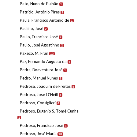
Pato, Nuno de Bulhão
1
Patrício, António Pires
3
Paula, Francisco António de
1
Paulino, José
2
Paulo, Francisco José
2
Paulo, José Agostinho
2
Paxeco, M. Fran
13
Paz, Fernando Augusto da
1
Pedra, Boaventura José
1
Pedro, Manuel Nunes
1
Pedrosa, Joaquim de Freitas
5
Pedrosa, José O'Neill
1
Pedroso, Consiglieri
4
Pedroso, Eugénio S. Tomé Cunha
1
Pedroso, Francisco José
8
Pedroso, José Maria
10