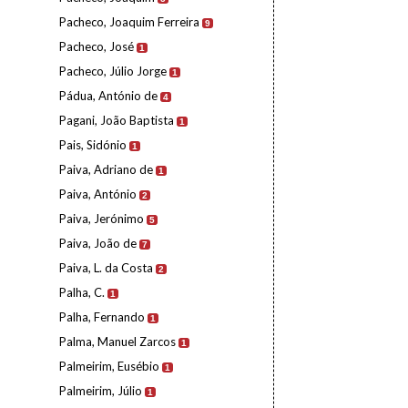
Pacheco, Joaquim Ferreira
9
Pacheco, José
1
Pacheco, Júlio Jorge
1
Pádua, António de
4
Pagani, João Baptista
1
Pais, Sidónio
1
Paiva, Adriano de
1
Paiva, António
2
Paiva, Jerónimo
5
Paiva, João de
7
Paiva, L. da Costa
2
Palha, C.
1
Palha, Fernando
1
Palma, Manuel Zarcos
1
Palmeirim, Eusébio
1
Palmeirim, Júlio
1