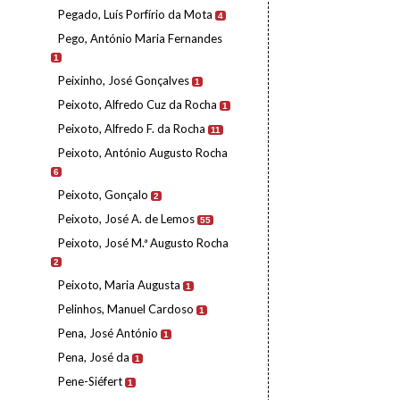
Pegado, Luís Porfírio da Mota
4
Pego, António Maria Fernandes
1
Peixinho, José Gonçalves
1
Peixoto, Alfredo Cuz da Rocha
1
Peixoto, Alfredo F. da Rocha
11
Peixoto, António Augusto Rocha
6
Peixoto, Gonçalo
2
Peixoto, José A. de Lemos
55
Peixoto, José M.ª Augusto Rocha
2
Peixoto, Maria Augusta
1
Pelinhos, Manuel Cardoso
1
Pena, José António
1
Pena, José da
1
Pene-Siéfert
1