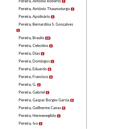
Pereira, António Roberto
1
Pereira, António Thaumaturgo
1
Pereira, Apolinário
1
Pereira, Bernardina S. Gonçalves
1
Pereira, Braulio
10
Pereira, Celestino
1
Pereira, Dias
1
Pereira, Domingos
1
Pereira, Eduardo
6
Pereira, Francisco
3
Pereira, G.
2
Pereira, Gabriel
1
Pereira, Gaspar Borges Garcia
6
Pereira, Guilherme Canas
5
Pereira, Hermenegildo
1
Pereira, Ivo
1