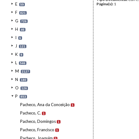
E
Página(s):
1
59
F
821
G
726
H
46
I
6
J
121
K
9
L
546
M
2127
N
180
O
126
P
853
Pacheco, Ana da Conceição
1
Pacheco, C.
1
Pacheco, Domingos
1
Pacheco, Francisco
1
Pacheco, Joaquim
5