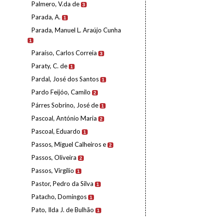
Palmero, V.da de
3
Parada, A.
1
Parada, Manuel L. Araújo Cunha
1
Paraíso, Carlos Correia
3
Paraty, C. de
1
Pardal, José dos Santos
1
Pardo Feijóo, Camilo
2
Párres Sobrino, José de
1
Pascoal, António Maria
2
Pascoal, Eduardo
1
Passos, Miguel Calheiros e
2
Passos, Oliveira
2
Passos, Virgílio
1
Pastor, Pedro da Silva
1
Patacho, Domingos
1
Pato, Ilda J. de Bulhão
1