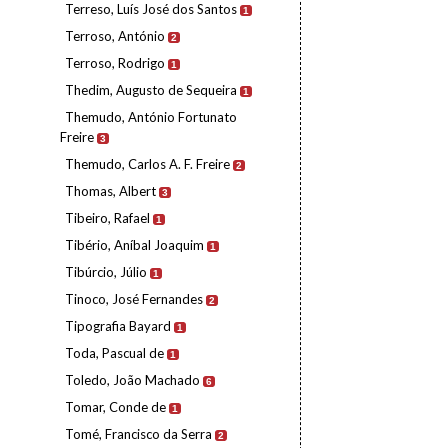
Terreso, Luís José dos Santos
1
Terroso, António
2
Terroso, Rodrigo
1
Thedim, Augusto de Sequeira
1
Themudo, António Fortunato
Freire
3
Themudo, Carlos A. F. Freire
2
Thomas, Albert
3
Tibeiro, Rafael
1
Tibério, Aníbal Joaquim
1
Tibúrcio, Júlio
1
Tinoco, José Fernandes
2
Tipografia Bayard
1
Toda, Pascual de
1
Toledo, João Machado
6
Tomar, Conde de
1
Tomé, Francisco da Serra
2