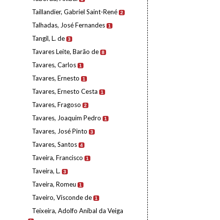
Taillandier, Gabriel Saint-René
2
Talhadas, José Fernandes
1
Tangil, L. de
3
Tavares Leite, Barão de
8
Tavares, Carlos
1
Tavares, Ernesto
1
Tavares, Ernesto Cesta
1
Tavares, Fragoso
2
Tavares, Joaquim Pedro
1
Tavares, José Pinto
3
Tavares, Santos
4
Taveira, Francisco
1
Taveira, L.
3
Taveira, Romeu
1
Taveiro, Visconde de
1
Teixeira, Adolfo Aníbal da Veiga