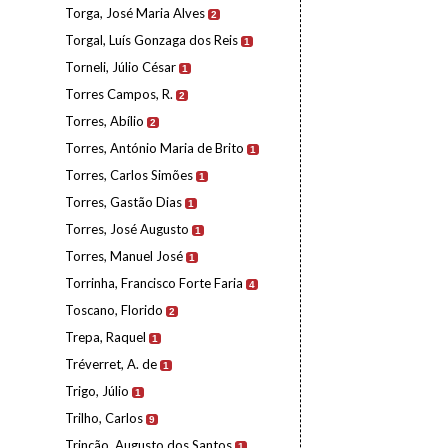
Torga, José Maria Alves
2
Torgal, Luís Gonzaga dos Reis
1
Torneli, Júlio César
1
Torres Campos, R.
2
Torres, Abílio
2
Torres, António Maria de Brito
1
Torres, Carlos Simões
1
Torres, Gastão Dias
1
Torres, José Augusto
1
Torres, Manuel José
1
Torrinha, Francisco Forte Faria
4
Toscano, Florido
2
Trepa, Raquel
1
Tréverret, A. de
1
Trigo, Júlio
1
Trilho, Carlos
9
Trincão, Augusto dos Santos
1