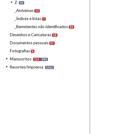
Z
20
_Anónimas
13
_Índices e listas
7
_Remetentes não identificados
92
Desenhos e Caricaturas
18
Documentos pessoais
97
Fotografias
8
Manuscritos
110
393
Recortes/Imprensa
1511