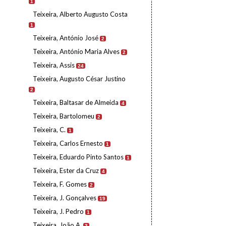
1
Teixeira, Alberto Augusto Costa
1
Teixeira, António José
2
Teixeira, António Maria Alves
2
Teixeira, Assis
24
Teixeira, Augusto César Justino
2
Teixeira, Baltasar de Almeida
4
Teixeira, Bartolomeu
2
Teixeira, C.
1
Teixeira, Carlos Ernesto
1
Teixeira, Eduardo Pinto Santos
1
Teixeira, Ester da Cruz
4
Teixeira, F. Gomes
2
Teixeira, J. Gonçalves
19
Teixeira, J. Pedro
1
Teixeira, João A.
3