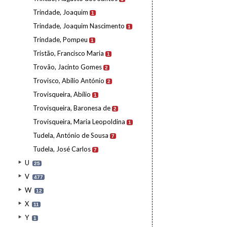
Trindade, Joaquim
1
Trindade, Joaquim Nascimento
1
Trindade, Pompeu
1
Tristão, Francisco Maria
1
Trovão, Jacinto Gomes
2
Trovisco, Abílio António
2
Trovisqueira, Abílio
1
Trovisqueira, Baronesa de
2
Trovisqueira, Maria Leopoldina
1
Tudela, António de Sousa
7
Tudela, José Carlos
7
U
25
V
477
W
12
X
11
Y
1