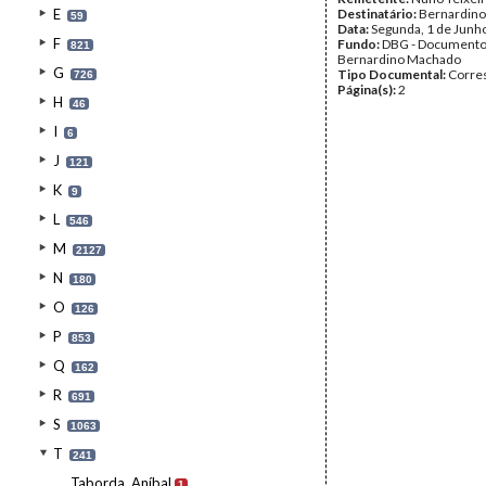
E
Destinatário:
Bernardin
59
Data:
Segunda, 1 de Junh
F
Fundo:
DBG - Document
821
Bernardino Machado
G
Tipo Documental:
Corre
726
Página(s):
2
H
46
I
6
J
121
K
9
L
546
M
2127
N
180
O
126
P
853
Q
162
R
691
S
1063
T
241
Taborda, Aníbal
1