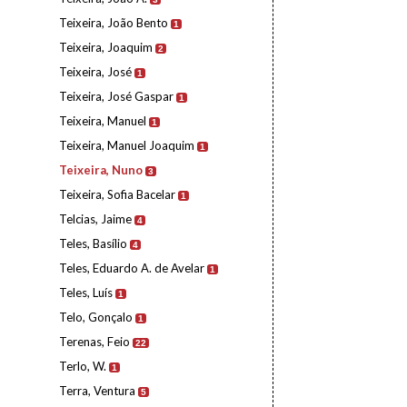
Teixeira, João Bento
1
Teixeira, Joaquim
2
Teixeira, José
1
Teixeira, José Gaspar
1
Teixeira, Manuel
1
Teixeira, Manuel Joaquim
1
Teixeira, Nuno
3
Teixeira, Sofia Bacelar
1
Telcias, Jaime
4
Teles, Basílio
4
Teles, Eduardo A. de Avelar
1
Teles, Luís
1
Telo, Gonçalo
1
Terenas, Feio
22
Terlo, W.
1
Terra, Ventura
5