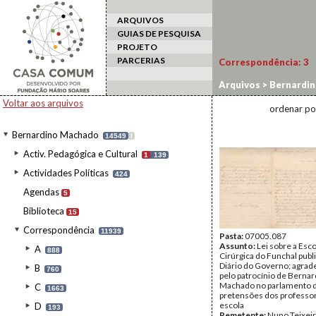
ARQUIVOS
GUIAS DE PESQUISA
PROJETO
PARCERIAS
Correspondência:
3
Arquivos
>
Bernardi
Voltar aos arquivos
ordenar po
Bernardino Machado
14549
I
Activ. Pedagógica e Cultural
1
139
Actividades Políticas
424
Agendas
5
Biblioteca
15
Correspondência
11939
Pasta:
07005.087
Assunto:
Lei sobre a Esc
A
888
Cirúrgica do Funchal publ
Diário do Governo; agra
B
760
pelo patrocínio de Berna
Machado no parlamento 
C
1663
pretensões dos professo
escola
D
193
Remetente:
Nuno Teixei