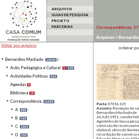
ARQUIVOS
GUIAS DE PESQUISA
PROJETO
PARCERIAS
Correspondência:
17
Arquivos
>
Bernardi
Voltar aos arquivos
ordenar po
Bernardino Machado
14549
I
Activ. Pedagógica e Cultural
1
139
Actividades Políticas
424
Agendas
5
Biblioteca
15
Correspondência
11939
Pasta:
07016.135
Assunto:
Recepção de ca
A
888
Bernardino Machado de
26.JUN.1931; convite feit
B
760
Agostinho de Sousa para p
comissão de recenseam
C
1663
eleitoral; ofício de Simõe
recordação de conversa 
D
193
Eduardo Abreu e José Elia