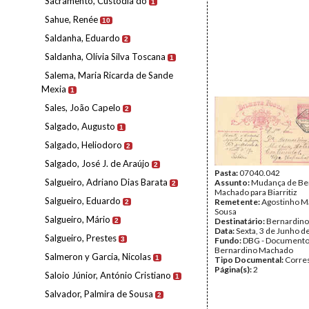
Sacramento, Custódia do
1
Sahue, Renée
10
Saldanha, Eduardo
2
Saldanha, Olívia Silva Toscana
1
Salema, Maria Ricarda de Sande
Mexia
1
Sales, João Capelo
2
Salgado, Augusto
1
Salgado, Heliodoro
2
Salgado, José J. de Araújo
2
Pasta:
07040.042
Salgueiro, Adriano Dias Barata
Assunto:
Mudança de Be
2
Machado para Biarritiz
Salgueiro, Eduardo
Remetente:
Agostinho M
2
Sousa
Salgueiro, Mário
Destinatário:
Bernardin
2
Data:
Sexta, 3 de Junho d
Salgueiro, Prestes
3
Fundo:
DBG - Document
Bernardino Machado
Salmeron y Garcia, Nicolas
1
Tipo Documental:
Corre
Página(s):
2
Saloio Júnior, António Cristiano
1
Salvador, Palmira de Sousa
2