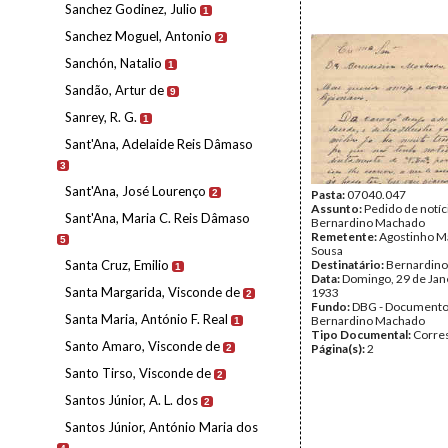
Sanchez Godinez, Julio
1
Sanchez Moguel, Antonio
2
Sanchón, Natalio
1
Sandão, Artur de
9
Sanrey, R. G.
1
Sant'Ana, Adelaide Reis Dâmaso
3
Sant'Ana, José Lourenço
2
Pasta:
07040.047
Assunto:
Pedido de notíc
Sant'Ana, Maria C. Reis Dâmaso
Bernardino Machado
Remetente:
Agostinho M
5
Sousa
Santa Cruz, Emilio
Destinatário:
Bernardin
1
Data:
Domingo, 29 de Jan
Santa Margarida, Visconde de
1933
2
Fundo:
DBG - Document
Santa Maria, António F. Real
Bernardino Machado
1
Tipo Documental:
Corre
Santo Amaro, Visconde de
Página(s):
2
2
Santo Tirso, Visconde de
2
Santos Júnior, A. L. dos
2
Santos Júnior, António Maria dos