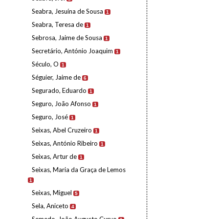
Seabra, Jesuína de Sousa
1
Seabra, Teresa de
1
Sebrosa, Jaime de Sousa
1
Secretário, António Joaquim
1
Século, O
1
Séguier, Jaime de
6
Segurado, Eduardo
1
Seguro, João Afonso
1
Seguro, José
1
Seixas, Abel Cruzeiro
1
Seixas, António Ribeiro
1
Seixas, Artur de
1
Seixas, Maria da Graça de Lemos
1
Seixas, Miguel
5
Sela, Aniceto
4