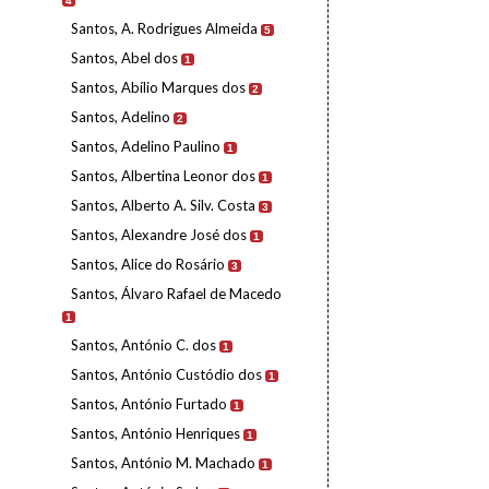
4
Santos, A. Rodrigues Almeida
5
Santos, Abel dos
1
Santos, Abílio Marques dos
2
Santos, Adelino
2
Santos, Adelino Paulino
1
Santos, Albertina Leonor dos
1
Santos, Alberto A. Silv. Costa
3
Santos, Alexandre José dos
1
Santos, Alice do Rosário
3
Santos, Álvaro Rafael de Macedo
1
Santos, António C. dos
1
Santos, António Custódio dos
1
Santos, António Furtado
1
Santos, António Henriques
1
Santos, António M. Machado
1