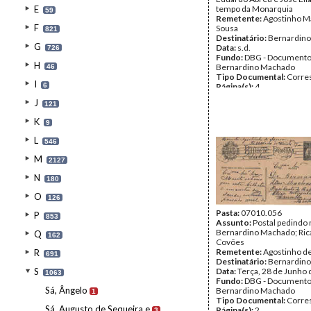
E
tempo da Monarquia
59
Remetente:
Agostinho M
F
Sousa
821
Destinatário:
Bernardin
G
Data:
s.d.
726
Fundo:
DBG - Document
H
Bernardino Machado
46
Tipo Documental:
Corre
I
6
Página(s):
4
J
121
K
9
L
546
M
2127
N
180
O
126
Pasta:
07010.056
P
853
Assunto:
Postal pedindo 
Bernardino Machado; Ric
Q
162
Covões
Remetente:
Agostinho d
R
691
Destinatário:
Bernardin
S
Data:
Terça, 28 de Junho
1063
Fundo:
DBG - Document
Sá, Ângelo
Bernardino Machado
1
Tipo Documental:
Corre
Sá, Augusto de Sequeira e
Página(s):
2
3