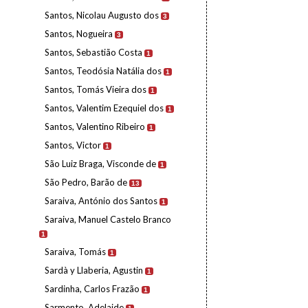
Santos, Nicolau Augusto dos
3
Santos, Nogueira
3
Santos, Sebastião Costa
1
Santos, Teodósia Natália dos
1
Santos, Tomás Vieira dos
1
Santos, Valentim Ezequiel dos
1
Santos, Valentino Ribeiro
1
Santos, Victor
1
São Luiz Braga, Visconde de
1
São Pedro, Barão de
13
Saraiva, António dos Santos
1
Saraiva, Manuel Castelo Branco
1
Saraiva, Tomás
1
Sardà y Llaberia, Agustin
1
Sardinha, Carlos Frazão
1
Sarmento, Adelaide