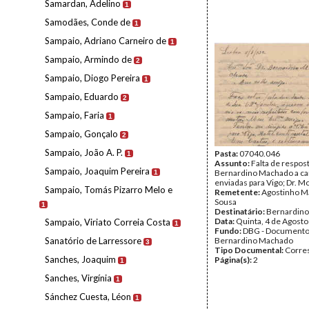
Samardan, Adelino
1
Samodães, Conde de
1
Sampaio, Adriano Carneiro de
1
Sampaio, Armindo de
2
Sampaio, Diogo Pereira
1
Sampaio, Eduardo
2
Sampaio, Faria
1
Sampaio, Gonçalo
2
Sampaio, João A. P.
Pasta:
07040.046
1
Assunto:
Falta de respos
Sampaio, Joaquim Pereira
Bernardino Machado a ca
1
enviadas para Vigo; Dr. M
Sampaio, Tomás Pizarro Melo e
Remetente:
Agostinho M
Sousa
1
Destinatário:
Bernardin
Data:
Quinta, 4 de Agost
Sampaio, Viriato Correia Costa
1
Fundo:
DBG - Document
Sanatório de Larressore
Bernardino Machado
3
Tipo Documental:
Corre
Sanches, Joaquim
Página(s):
2
1
Sanches, Virgínia
1
Sánchez Cuesta, Léon
1