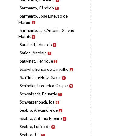
1
Sarmento, Cândido
1
Sarmento, José Estêvão de
Morais
4
Sarmento, Luís António Galvão
Morais
1
Sarsfield, Eduardo
1
Saúde, António
1
Sauvinet, Henrique
1
Scevola, Eurico de Carvalho
1
Schiffmann-Hotz, Xaver
1
Schindler, Frederico Gaspar
3
Schwalbach, Eduardo
1
Schwarzenbach, Ida
6
Seabra, Alexandre de
1
Seabra, António Ribeiro
1
Seabra, Eurico de
2
Seabra, J. J.
1