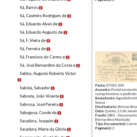
Sá, Barros
2
Sá, Casimiro Rodrigues de
3
Sá, Eduardo Alves de
1
Sá, Eduardo Augusto de
1
Sá, F. Vieira de
2
Sá, Ferreira de
1
Sá, Francisco do Carmo e
1
Sá, José Bernardino da Costa e
3
Sabbo, Augusto Roberto Victor
1
Pasta:
07035.033
Sabóia, Salvador
1
Assunto:
Postal enviand
cumprimentos e pedindo 
Sabreta, João Vicente
3
Remetente:
Agostinho M
Sousa
Sabrosa, José Pereira
1
Destinatário:
Bernardin
Data:
Quinta, 21 de Janei
Sabugosa, Conde de
1
Fundo:
DBG - Document
Bernardino Machado
Sacadura, Joaquim
1
Tipo Documental:
Corre
Página(s):
2
Sacadura, Maria da Glória
1