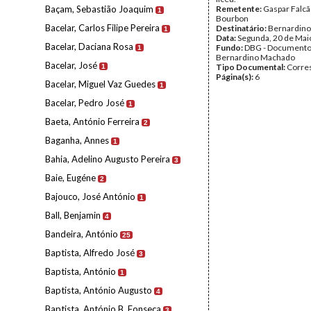
Baçam, Sebastião Joaquim
Remetente:
Gaspar Falcã
1
Bourbon
Bacelar, Carlos Filipe Pereira
Destinatário:
Bernardin
1
Data:
Segunda, 20 de Mai
Bacelar, Daciana Rosa
Fundo:
DBG - Document
1
Bernardino Machado
Bacelar, José
Tipo Documental:
Corre
1
Página(s):
6
Bacelar, Miguel Vaz Guedes
1
Bacelar, Pedro José
1
Baeta, António Ferreira
2
Baganha, Annes
1
Bahia, Adelino Augusto Pereira
3
Baie, Eugéne
2
Bajouco, José António
1
Ball, Benjamin
4
Bandeira, António
25
Baptista, Alfredo José
3
Baptista, António
1
Baptista, António Augusto
4
Baptista, António B. Fonseca
3