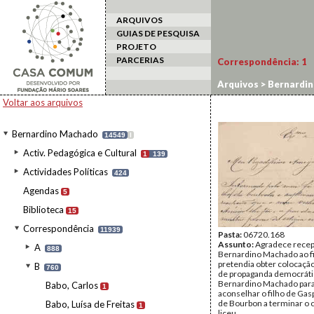
ARQUIVOS
GUIAS DE PESQUISA
PROJETO
PARCERIAS
Correspondência:
1
Arquivos
>
Bernardi
Voltar aos arquivos
Bernardino Machado
14549
I
Activ. Pedagógica e Cultural
1
139
Actividades Políticas
424
Agendas
5
Biblioteca
15
Correspondência
11939
Pasta:
06720.168
Assunto:
Agradece recep
A
888
Bernardino Machado ao fi
pretendia obter colocaçã
B
760
de propaganda democrátic
Bernardino Machado par
Babo, Carlos
1
aconselhar o filho de Gas
de Bourbon a terminar o 
Babo, Luísa de Freitas
1
liceu.