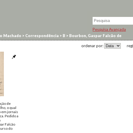
Pesquisa Avançada
no Machado
>
Correspondência
>
B
>
Bourbon, Gaspar Falcão de
ordenar por:
reg
ção de
lho, o qual
o em jornais
a. Pedido a
a
par Falcão
curso do