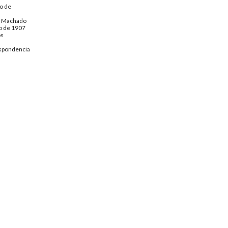
o de
o Machado
o de 1907
os
spondencia