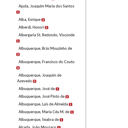
Ajuda, Joaquim Maria dos Santos
1
Alba, Enrique
2
Alberdi, Honori
2
Albergaria St. Redondo, Visconde
1
Albuquerque, Brás Mouzinho de
3
Albuquerque, Francisco do Couto
4
Albuquerque, Joaquim de
Azevedo
5
Albuquerque, José de
1
Albuquerque, José Pinto de
2
Albuquerque, Luís de Almeida
1
Albuquerque, Maria Céu M. de
1
Albuquerque, Seabra de
1
Alçada, João Mouzaco
1