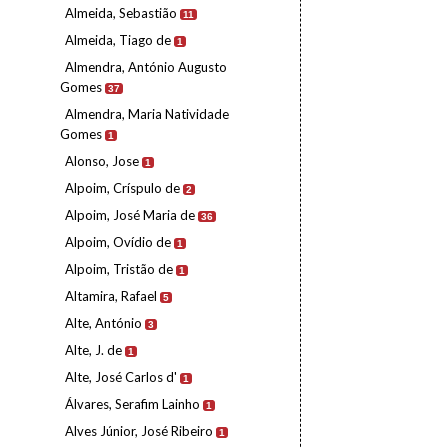
Almeida, Sebastião
11
Almeida, Tiago de
1
Almendra, António Augusto
Gomes
37
Almendra, Maria Natividade
Gomes
1
Alonso, Jose
1
Alpoim, Críspulo de
2
Alpoim, José Maria de
36
Alpoim, Ovídio de
1
Alpoim, Tristão de
1
Altamira, Rafael
5
Alte, António
3
Alte, J. de
1
Alte, José Carlos d'
1
Álvares, Serafim Lainho
1
Alves Júnior, José Ribeiro
1