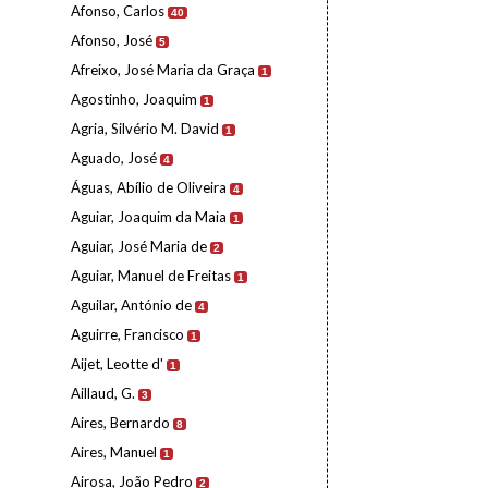
Afonso, Carlos
40
Afonso, José
5
Afreixo, José Maria da Graça
1
Agostinho, Joaquim
1
Agria, Silvério M. David
1
Aguado, José
4
Águas, Abílio de Oliveira
4
Aguiar, Joaquim da Maia
1
Aguiar, José Maria de
2
Aguiar, Manuel de Freitas
1
Aguilar, António de
4
Aguirre, Francisco
1
Aijet, Leotte d'
1
Aillaud, G.
3
Aires, Bernardo
8
Aires, Manuel
1
Airosa, João Pedro
2