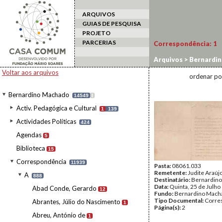
ARQUIVOS
GUIAS DE PESQUISA
PROJETO
PARCERIAS
Correspondência:
1
Arquivos
>
Bernardi
Voltar aos arquivos
ordenar po
Bernardino Machado
14549
I
Activ. Pedagógica e Cultural
1
139
Actividades Políticas
424
Agendas
5
Biblioteca
15
Correspondência
11939
Pasta:
08061.033
Remetente:
Judite Araúj
A
888
Destinatário:
Bernardin
Data:
Quinta, 25 de Julho
Abad Conde, Gerardo
12
Fundo:
Bernardino Mach
Tipo Documental:
Corre
Abrantes, Júlio do Nascimento
1
Página(s):
2
Abreu, António de
1