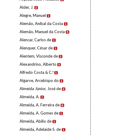
Alder, J.
2
Alegre, Manuel
1
Alemão, Aníbal da Costa
1
Alemão, Manuel da Costa
5
Alencar, Carlos de
1
Alenquer, César de
1
Alentem, Visconde de
2
Alexandrino, Alberto
5
Alfredo Costa & C.ª
1
Algarve, Arcebispo do
1
Almeida Júnior, José de
4
Almeida, A.
1
Almeida, A. Ferreira de
6
Almeida, A. Gomes de
1
Almeida, Abílio de
1
Almeida, Adelaide S. de
1