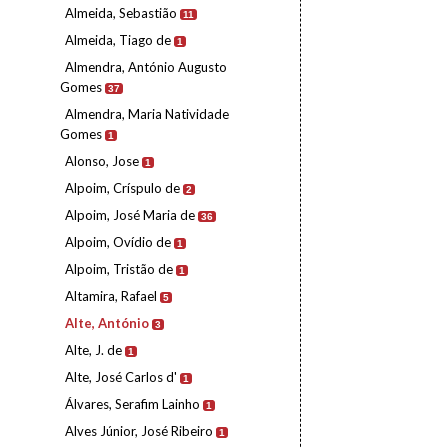
Almeida, Sebastião
11
Almeida, Tiago de
1
Almendra, António Augusto
Gomes
37
Almendra, Maria Natividade
Gomes
1
Alonso, Jose
1
Alpoim, Críspulo de
2
Alpoim, José Maria de
36
Alpoim, Ovídio de
1
Alpoim, Tristão de
1
Altamira, Rafael
5
Alte, António
3
Alte, J. de
1
Alte, José Carlos d'
1
Álvares, Serafim Lainho
1
Alves Júnior, José Ribeiro
1