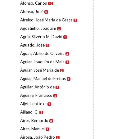
Afonso, Carlos
40
Afonso, José
5
Afreixo, José Maria da Graça
1
Agostinho, Joaquim
1
Agria, Silvério M. David
1
Aguado, José
4
Águas, Abílio de Oliveira
4
Aguiar, Joaquim da Maia
1
Aguiar, José Maria de
2
Aguiar, Manuel de Freitas
1
Aguilar, António de
4
Aguirre, Francisco
1
Aijet, Leotte d'
1
Aillaud, G.
3
Aires, Bernardo
8
Aires, Manuel
1
Airosa, João Pedro
2