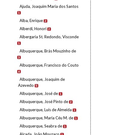
Ajuda, Joaquim Maria dos Santos
1
Alba, Enrique
2
Alberdi, Honori
2
Albergaria St. Redondo, Visconde
1
Albuquerque, Brás Mouzinho de
3
Albuquerque, Francisco do Couto
4
Albuquerque, Joaquim de
Azevedo
5
Albuquerque, José de
1
Albuquerque, José Pinto de
2
Albuquerque, Luís de Almeida
1
Albuquerque, Maria Céu M. de
1
Albuquerque, Seabra de
1
Alçada, João Mouzaco
1