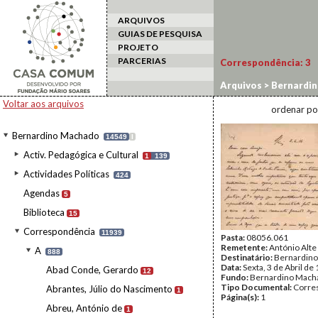
ARQUIVOS
GUIAS DE PESQUISA
PROJETO
PARCERIAS
Correspondência:
3
Arquivos
>
Bernardi
Voltar aos arquivos
ordenar po
Bernardino Machado
14549
I
Activ. Pedagógica e Cultural
1
139
Actividades Políticas
424
Agendas
5
Biblioteca
15
Correspondência
11939
Pasta:
08056.061
Remetente:
António Alte
A
888
Destinatário:
Bernardin
Data:
Sexta, 3 de Abril de
Abad Conde, Gerardo
12
Fundo:
Bernardino Mach
Tipo Documental:
Corre
Abrantes, Júlio do Nascimento
1
Página(s):
1
Abreu, António de
1