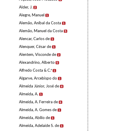
Alder, J.
2
Alegre, Manuel
1
Alemão, Aníbal da Costa
1
Alemão, Manuel da Costa
5
Alencar, Carlos de
1
Alenquer, César de
1
Alentem, Visconde de
2
Alexandrino, Alberto
5
Alfredo Costa & C.ª
1
Algarve, Arcebispo do
1
Almeida Júnior, José de
4
Almeida, A.
1
Almeida, A. Ferreira de
6
Almeida, A. Gomes de
1
Almeida, Abílio de
1
Almeida, Adelaide S. de
1