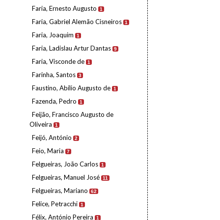
Faria, Ernesto Augusto
1
Faria, Gabriel Alemão Cisneiros
1
Faria, Joaquim
1
Faria, Ladislau Artur Dantas
9
Faria, Visconde de
1
Farinha, Santos
3
Faustino, Abílio Augusto de
1
Fazenda, Pedro
1
Feijão, Francisco Augusto de
Oliveira
1
Feijó, António
2
Feio, Maria
7
Felgueiras, João Carlos
1
Felgueiras, Manuel José
11
Felgueiras, Mariano
62
Felice, Petracchi
1
Félix, António Pereira
1