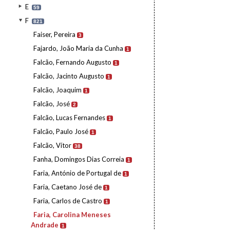
E
59
F
821
Faiser, Pereira
3
Fajardo, João Maria da Cunha
1
Falcão, Fernando Augusto
1
Falcão, Jacinto Augusto
1
Falcão, Joaquim
1
Falcão, José
2
Falcão, Lucas Fernandes
1
Falcão, Paulo José
1
Falcão, Vítor
38
Fanha, Domingos Dias Correia
1
Faria, António de Portugal de
1
Faria, Caetano José de
1
Faria, Carlos de Castro
1
Faria, Carolina Meneses
Andrade
1