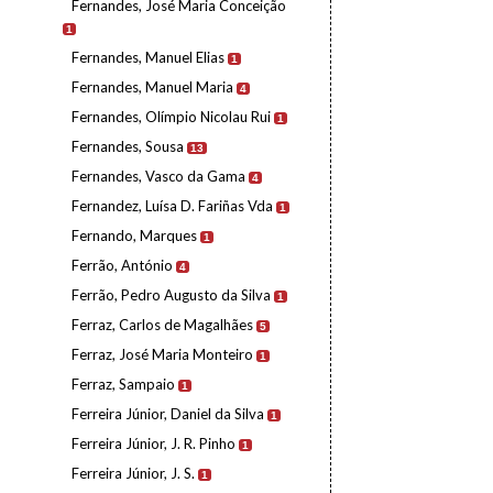
Fernandes, José Maria Conceição
1
Fernandes, Manuel Elias
1
Fernandes, Manuel Maria
4
Fernandes, Olímpio Nicolau Rui
1
Fernandes, Sousa
13
Fernandes, Vasco da Gama
4
Fernandez, Luísa D. Fariñas Vda
1
Fernando, Marques
1
Ferrão, António
4
Ferrão, Pedro Augusto da Silva
1
Ferraz, Carlos de Magalhães
5
Ferraz, José Maria Monteiro
1
Ferraz, Sampaio
1
Ferreira Júnior, Daniel da Silva
1
Ferreira Júnior, J. R. Pinho
1
Ferreira Júnior, J. S.
1