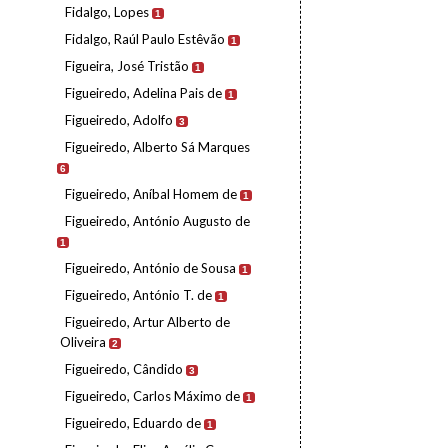
Fidalgo, Lopes
1
Fidalgo, Raúl Paulo Estêvão
1
Figueira, José Tristão
1
Figueiredo, Adelina Pais de
1
Figueiredo, Adolfo
3
Figueiredo, Alberto Sá Marques
6
Figueiredo, Aníbal Homem de
1
Figueiredo, António Augusto de
1
Figueiredo, António de Sousa
1
Figueiredo, António T. de
1
Figueiredo, Artur Alberto de
Oliveira
2
Figueiredo, Cândido
3
Figueiredo, Carlos Máximo de
1
Figueiredo, Eduardo de
1