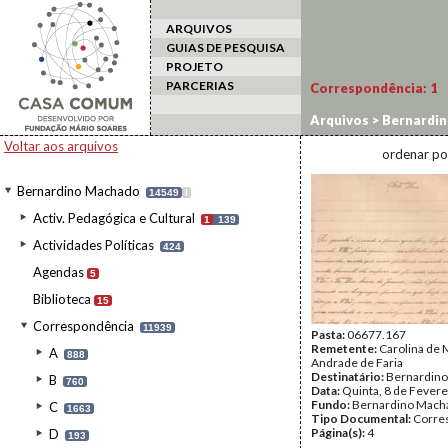
ARQUIVOS
GUIAS DE PESQUISA
PROJETO
PARCERIAS
Correspondência:
1
Arquivos
>
Bernardi
Voltar aos arquivos
ordenar po
Bernardino Machado
14549
I
Activ. Pedagógica e Cultural
1
139
Actividades Políticas
424
Agendas
5
Biblioteca
15
Correspondência
11939
Pasta:
06677.167
Remetente:
Carolina de
A
888
Andrade de Faria
Destinatário:
Bernardin
B
760
Data:
Quinta, 8 de Fevere
Fundo:
Bernardino Mach
C
1663
Tipo Documental:
Corre
Página(s):
4
D
193