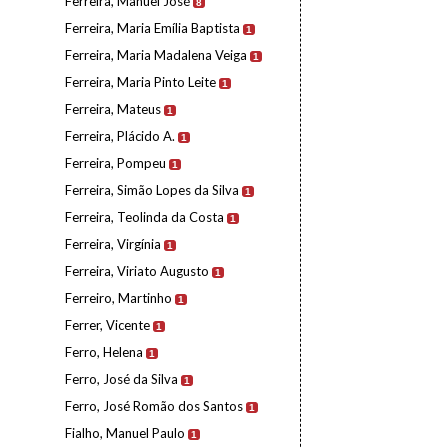
Ferreira, Manuel José
8
Ferreira, Maria Emília Baptista
1
Ferreira, Maria Madalena Veiga
1
Ferreira, Maria Pinto Leite
1
Ferreira, Mateus
1
Ferreira, Plácido A.
1
Ferreira, Pompeu
1
Ferreira, Simão Lopes da Silva
1
Ferreira, Teolinda da Costa
1
Ferreira, Virgínia
1
Ferreira, Viriato Augusto
1
Ferreiro, Martinho
1
Ferrer, Vicente
1
Ferro, Helena
1
Ferro, José da Silva
1
Ferro, José Romão dos Santos
1
Fialho, Manuel Paulo
1