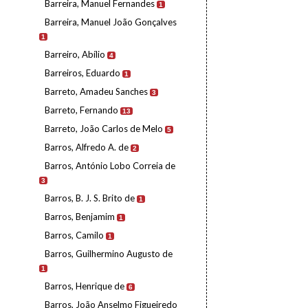
Barreira, Manuel Fernandes
1
Barreira, Manuel João Gonçalves
1
Barreiro, Abílio
4
Barreiros, Eduardo
1
Barreto, Amadeu Sanches
3
Barreto, Fernando
13
Barreto, João Carlos de Melo
5
Barros, Alfredo A. de
2
Barros, António Lobo Correia de
3
Barros, B. J. S. Brito de
1
Barros, Benjamim
1
Barros, Camilo
1
Barros, Guilhermino Augusto de
1
Barros, Henrique de
6
Barros, João Anselmo Figueiredo