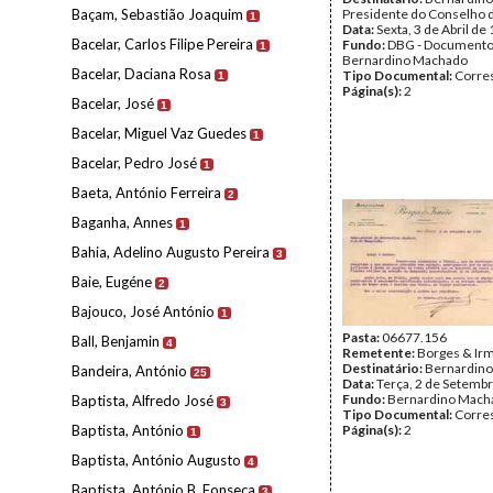
Baçam, Sebastião Joaquim
Presidente do Conselho 
1
Data:
Sexta, 3 de Abril de
Bacelar, Carlos Filipe Pereira
Fundo:
DBG - Document
1
Bernardino Machado
Bacelar, Daciana Rosa
Tipo Documental:
Corre
1
Página(s):
2
Bacelar, José
1
Bacelar, Miguel Vaz Guedes
1
Bacelar, Pedro José
1
Baeta, António Ferreira
2
Baganha, Annes
1
Bahia, Adelino Augusto Pereira
3
Baie, Eugéne
2
Bajouco, José António
1
Pasta:
06677.156
Ball, Benjamin
4
Remetente:
Borges & Ir
Destinatário:
Bernardin
Bandeira, António
25
Data:
Terça, 2 de Setemb
Fundo:
Bernardino Mach
Baptista, Alfredo José
3
Tipo Documental:
Corre
Baptista, António
Página(s):
2
1
Baptista, António Augusto
4
Baptista, António B. Fonseca
3