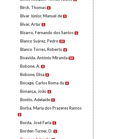
Birch, Thomas
1
Bívar Júnior, Manuel de
3
Bívar, Artur
1
Bizarro, Fernando dos Santos
1
Blanco Suárez, Pedro
20
Blanco Torres, Roberto
4
Boavida, António Miranda
50
Bobone, A.
3
Bobone, Elisa
3
Bocage, Carlos Roma du
4
Bonança, João
2
Bonito, Adelaide
1
Borba, Maria dos Prazeres Ramos
2
Borda, José Faria
1
Borden-Turner, D.
1