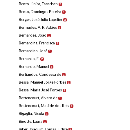
Bento Júnior, Francisco
2
Bento, Domingos Pereira
1
Berger, José Júlio Lapelier
3
Bermudes, A. R. Adães
4
Bernardes, João
1
Bernardina, Francisca
1
Bernardino, José
1
Bernardo, E.
2
Bernardo, Manuel
1
Bertiandos, Condessa de
1
Bessa, Manuel Jorge Forbes
1
Bessa, Maria José Forbes
3
Bettencourt, Álvaro de
1
Bettencourt, Matilde dos Reis
1
Bigaglia, Nicola
6
Bigotte, Laura
1
Biker, Joaquim Tomás Júdice
3