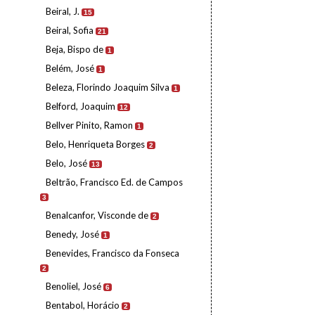
Beiral, J.
15
Beiral, Sofia
21
Beja, Bispo de
1
Belém, José
1
Beleza, Florindo Joaquim Silva
1
Belford, Joaquim
12
Bellver Pinito, Ramon
1
Belo, Henriqueta Borges
2
Belo, José
13
Beltrão, Francisco Ed. de Campos
3
Benalcanfor, Visconde de
2
Benedy, José
1
Benevides, Francisco da Fonseca
2
Benoliel, José
6
Bentabol, Horácio
2