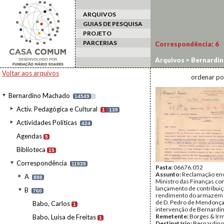
ARQUIVOS
GUIAS DE PESQUISA
PROJETO
PARCERIAS
Correspondência:
6
Arquivos
>
Bernardi
Voltar aos arquivos
ordenar po
Bernardino Machado
14549
I
Activ. Pedagógica e Cultural
1
139
Actividades Políticas
424
Agendas
5
Biblioteca
15
Correspondência
11939
Pasta:
06676.052
Assunto:
Reclamação env
A
888
Ministro das Finanças con
lançamento de contribuiç
B
760
rendimento do armazém 
de D. Pedro de Mendonça.
Babo, Carlos
1
intervenção de Bernardi
Remetente:
Borges & Irm
Babo, Luísa de Freitas
1
Destinatário:
Bernardino