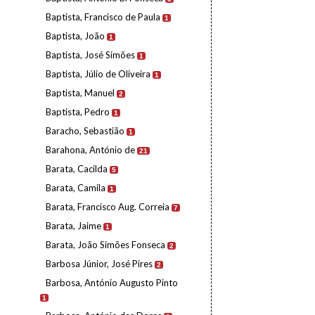
Baptista, Francisco de Paula
1
Baptista, João
1
Baptista, José Simões
1
Baptista, Júlio de Oliveira
1
Baptista, Manuel
2
Baptista, Pedro
1
Baracho, Sebastião
1
Barahona, António de
21
Barata, Cacilda
5
Barata, Camila
1
Barata, Francisco Aug. Correia
7
Barata, Jaime
1
Barata, João Simões Fonseca
2
Barbosa Júnior, José Pires
2
Barbosa, António Augusto Pinto
1