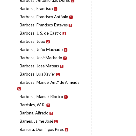
Barbosa, António das Dores
2
Barbosa, Francisca
2
Barbosa, Francisco António
1
Barbosa, Francisco Esteves
2
Barbosa, J. S. de Castro
2
Barbosa, João
2
Barbosa, João Machado
1
Barbosa, José Machado
7
Barbosa, José Mateus
1
Barbosa, Luís Xavier
1
Barbosa, Manuel Ant.º de Almeida
6
Barbosa, Manuel Ribeiro
1
Bardsley, W. R.
2
Barjona, Alfredo
5
Barnes, Jaime José
1
Barreira, Domingos Pires
1