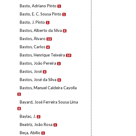
Basto, Adriano Pinto
1
Basto, E. C. Sousa Pinto
1
Basto, J. Pinto
1
Bastos, Alberto da Silva
6
Bastos, Álvaro
13
Bastos, Carlos
4
Bastos, Henrique Teixeira
10
Bastos, João Pereira
1
Bastos, José
4
Bastos, José da Silva
6
Bastos, Manuel Caldeira Cayolla
1
Bayard, José Ferreira Sousa Lima
4
Baylac, J.
2
Beatriz, João Rosa
1
Beça, Abílio
1