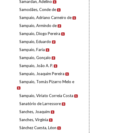
Samardan, Adelino
1
Samodães, Conde de
1
Sampaio, Adriano Carneiro de
1
Sampaio, Armindo de
2
Sampaio, Diogo Pereira
1
Sampaio, Eduardo
2
Sampaio, Faria
1
Sampaio, Gonçalo
2
Sampaio, João A. P.
1
Sampaio, Joaquim Pereira
1
Sampaio, Tomás Pizarro Melo e
1
Sampaio, Viriato Correia Costa
1
Sanatório de Larressore
3
Sanches, Joaquim
1
Sanches, Virgínia
1
Sánchez Cuesta, Léon
1