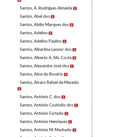
4
Santos, A. Rodrigues Almeida
5
Santos, Abel dos
1
Santos, Abílio Marques dos
2
Santos, Adelino
2
Santos, Adelino Paulino
1
Santos, Albertina Leonor dos
1
Santos, Alberto A. Silv. Costa
3
Santos, Alexandre José dos
1
Santos, Alice do Rosário
3
Santos, Álvaro Rafael de Macedo
1
Santos, António C. dos
1
Santos, António Custódio dos
1
Santos, António Furtado
1
Santos, António Henriques
1
Santos, António M. Machado
1