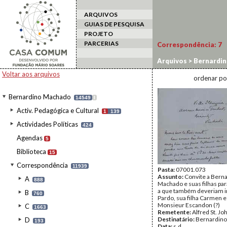
ARQUIVOS
GUIAS DE PESQUISA
PROJETO
PARCERIAS
Correspondência:
7
Arquivos
>
Bernardi
Voltar aos arquivos
ordenar po
Bernardino Machado
14549
I
Activ. Pedagógica e Cultural
1
139
Actividades Políticas
424
Agendas
5
Biblioteca
15
Correspondência
11939
Pasta:
07001.073
Assunto:
Convite a Bern
A
888
Machado e suas filhas pa
a que também deveriam i
B
760
Pardo, sua filha Carmen e
Monsieur Escandon (?)
C
1663
Remetente:
Alfred St. Jo
Destinatário:
Bernardin
D
193
Data:
s.d.