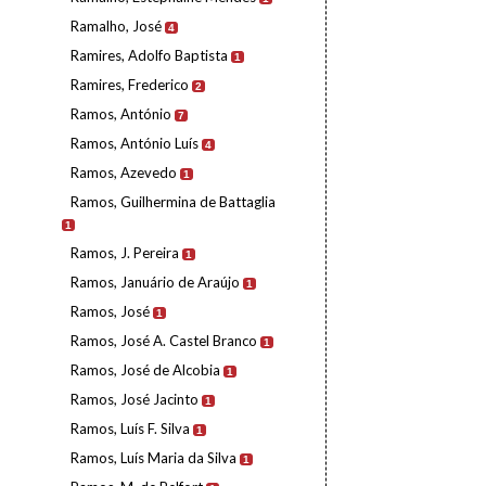
Ramalho, José
4
Ramires, Adolfo Baptista
1
Ramires, Frederico
2
Ramos, António
7
Ramos, António Luís
4
Ramos, Azevedo
1
Ramos, Guilhermina de Battaglia
1
Ramos, J. Pereira
1
Ramos, Januário de Araújo
1
Ramos, José
1
Ramos, José A. Castel Branco
1
Ramos, José de Alcobia
1
Ramos, José Jacinto
1
Ramos, Luís F. Silva
1
Ramos, Luís Maria da Silva
1