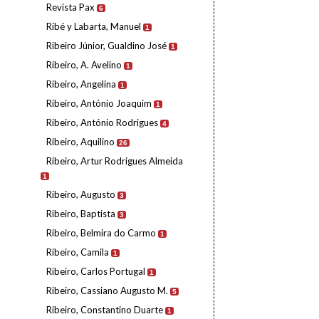
Revista Pax
6
Ribé y Labarta, Manuel
1
Ribeiro Júnior, Gualdino José
1
Ribeiro, A. Avelino
1
Ribeiro, Angelina
1
Ribeiro, António Joaquim
1
Ribeiro, António Rodrigues
4
Ribeiro, Aquilino
26
Ribeiro, Artur Rodrigues Almeida
1
Ribeiro, Augusto
3
Ribeiro, Baptista
3
Ribeiro, Belmira do Carmo
1
Ribeiro, Camila
1
Ribeiro, Carlos Portugal
1
Ribeiro, Cassiano Augusto M.
5
Ribeiro, Constantino Duarte
1