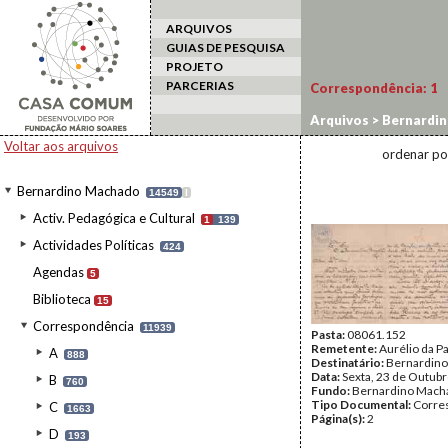
ARQUIVOS
GUIAS DE PESQUISA
PROJETO
PARCERIAS
Correspondência:
1
Arquivos
>
Bernardi
Voltar aos arquivos
ordenar po
Bernardino Machado
14549
I
Activ. Pedagógica e Cultural
1
139
Actividades Políticas
424
Agendas
5
Biblioteca
15
Correspondência
11939
Pasta:
08061.152
Remetente:
Aurélio da P
A
888
Destinatário:
Bernardin
Data:
Sexta, 23 de Outub
B
760
Fundo:
Bernardino Mach
Tipo Documental:
Corre
C
1663
Página(s):
2
D
193