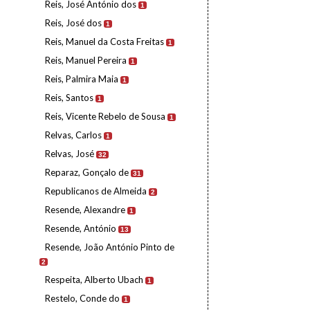
Reis, José António dos
1
Reis, José dos
1
Reis, Manuel da Costa Freitas
1
Reis, Manuel Pereira
1
Reis, Palmira Maia
1
Reis, Santos
1
Reis, Vicente Rebelo de Sousa
1
Relvas, Carlos
1
Relvas, José
32
Reparaz, Gonçalo de
31
Republicanos de Almeida
2
Resende, Alexandre
1
Resende, António
13
Resende, João António Pinto de
2
Respeita, Alberto Ubach
1
Restelo, Conde do
1