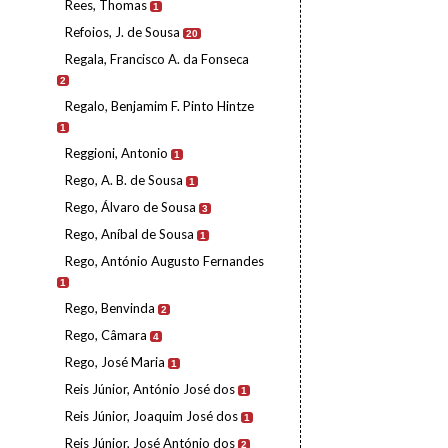
Rees, Thomas
1
Refoios, J. de Sousa
20
Regala, Francisco A. da Fonseca
2
Regalo, Benjamim F. Pinto Hintze
1
Reggioni, Antonio
1
Rego, A. B. de Sousa
1
Rego, Álvaro de Sousa
3
Rego, Aníbal de Sousa
1
Rego, António Augusto Fernandes
1
Rego, Benvinda
2
Rego, Câmara
4
Rego, José Maria
1
Reis Júnior, António José dos
1
Reis Júnior, Joaquim José dos
1
Reis Júnior, José António dos
2