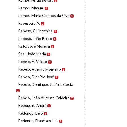
Ramos, M. de Belfort
1
Ramos, Manuel
4
Ramos, Maria Campos da Silva
1
Raousouk, A.
2
Raposo, Guilhermina
1
Raposo, João Pedro
1
Rato, José Moreira
2
Real, João Maria
1
Rebelo, A. Veloso
1
Rebelo, Adelino Monteiro
1
Rebelo, Dionísio José
1
Rebelo, Domingos José da Costa
1
Rebelo, João Augusto Caldeira
7
Rebouças, André
1
Redondo, Belo
4
Redondo, Francisco Luís
1