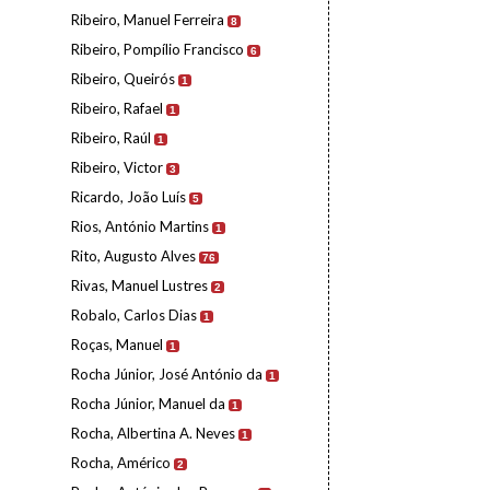
Ribeiro, Manuel Ferreira
8
Ribeiro, Pompílio Francisco
6
Ribeiro, Queirós
1
Ribeiro, Rafael
1
Ribeiro, Raúl
1
Ribeiro, Victor
3
Ricardo, João Luís
5
Rios, António Martins
1
Rito, Augusto Alves
76
Rivas, Manuel Lustres
2
Robalo, Carlos Dias
1
Roças, Manuel
1
Rocha Júnior, José António da
1
Rocha Júnior, Manuel da
1
Rocha, Albertina A. Neves
1
Rocha, Américo
2