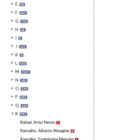
E
59
F
821
G
726
H
46
I
6
J
121
K
9
L
546
M
2127
N
180
O
126
P
853
Q
162
R
691
Rafael, Artur Neves
1
Ramalho, Alberto Weagher
6
Ramalho, Estephaine Mendes
1