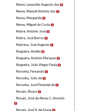
Neves, Leopoldo Augusto das
6
Neves, Manuel António das
7
Neves, Margarida
2
Neves, Miguel da Costa
1
Nobre, António José
3
Nobre, José Barros
1
Nobreza, José Augusto
1
Nogueira, Amélia
6
Nogueira, António Marques
2
Nogueira, João Viegas Paula
3
Noronha, Fernando
1
Noronha, João de
1
Noronha, José Pimentel de
1
Novais, Álvaro
2
Novais, José de Abreu C. Amorim
1
Novais, José V. de Sousa
1