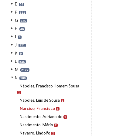
E
59
F
821
G
726
H
46
I
6
J
121
K
9
L
546
M
2127
N
180
Nápoles, Francisco Homem Sousa
1
Nápoles, Luís de Sousa
1
Narciso, Francisco
1
Nascimento, Adriano do
1
Nascimento, Mário
2
Navarro, Lindolfo
2