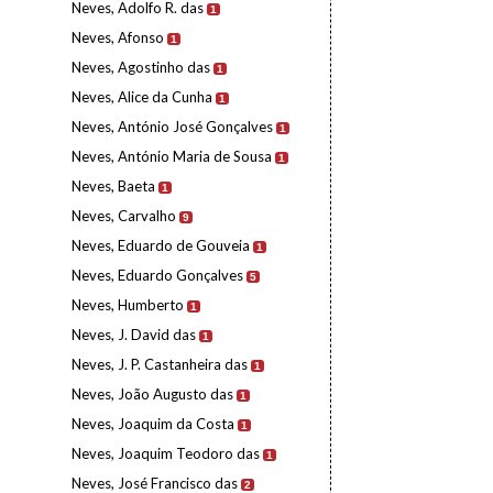
Neves, Adolfo R. das
1
Neves, Afonso
1
Neves, Agostinho das
1
Neves, Alice da Cunha
1
Neves, António José Gonçalves
1
Neves, António Maria de Sousa
1
Neves, Baeta
1
Neves, Carvalho
9
Neves, Eduardo de Gouveia
1
Neves, Eduardo Gonçalves
5
Neves, Humberto
1
Neves, J. David das
1
Neves, J. P. Castanheira das
1
Neves, João Augusto das
1
Neves, Joaquim da Costa
1
Neves, Joaquim Teodoro das
1
Neves, José Francisco das
2