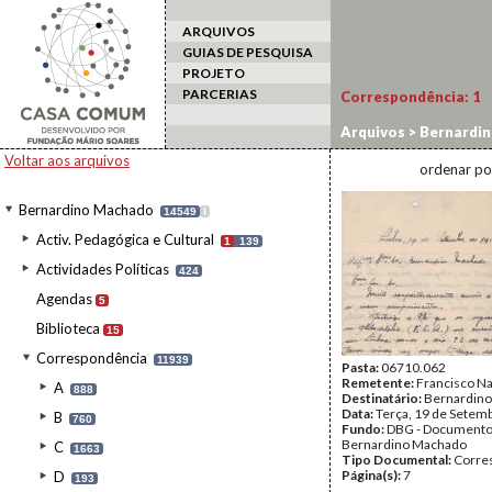
ARQUIVOS
GUIAS DE PESQUISA
PROJETO
PARCERIAS
Correspondência:
1
Arquivos
>
Bernardi
Voltar aos arquivos
ordenar po
Bernardino Machado
14549
I
Activ. Pedagógica e Cultural
1
139
Actividades Políticas
424
Agendas
5
Biblioteca
15
Correspondência
11939
Pasta:
06710.062
Remetente:
Francisco Na
A
888
Destinatário:
Bernardin
Data:
Terça, 19 de Setem
B
760
Fundo:
DBG - Document
Bernardino Machado
C
1663
Tipo Documental:
Corre
Página(s):
7
D
193