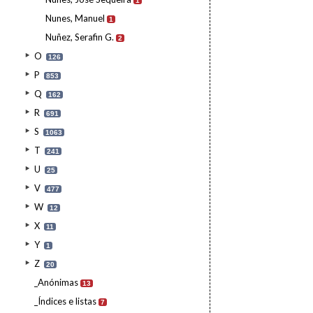
1
Nunes, Manuel
1
Nuñez, Serafin G.
2
O
126
P
853
Q
162
R
691
S
1063
T
241
U
25
V
477
W
12
X
11
Y
1
Z
20
_Anónimas
13
_Índices e listas
7