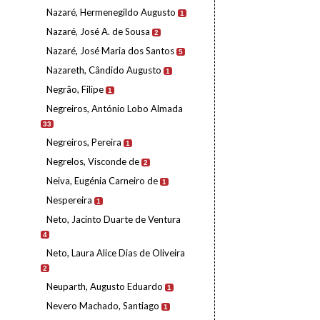
Nazaré, Hermenegildo Augusto
1
Nazaré, José A. de Sousa
2
Nazaré, José Maria dos Santos
5
Nazareth, Cândido Augusto
1
Negrão, Filipe
1
Negreiros, António Lobo Almada
33
Negreiros, Pereira
1
Negrelos, Visconde de
2
Neiva, Eugénia Carneiro de
1
Nespereira
1
Neto, Jacinto Duarte de Ventura
4
Neto, Laura Alice Dias de Oliveira
2
Neuparth, Augusto Eduardo
1
Nevero Machado, Santiago
1