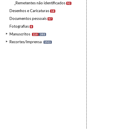
_Remetentes não identificados
92
Desenhos e Caricaturas
18
Documentos pessoais
97
Fotografias
8
Manuscritos
110
393
Recortes/Imprensa
1511