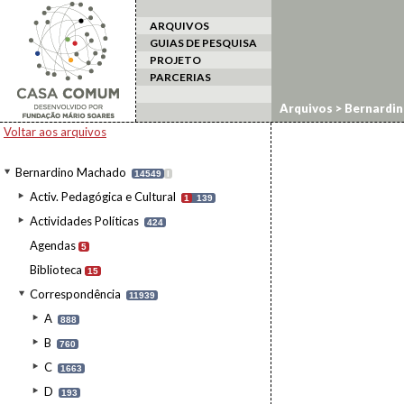
ARQUIVOS
GUIAS DE PESQUISA
PROJETO
PARCERIAS
Arquivos
>
Bernardi
Voltar aos arquivos
Bernardino Machado
14549
I
Activ. Pedagógica e Cultural
1
139
Actividades Políticas
424
Agendas
5
Biblioteca
15
Correspondência
11939
A
888
B
760
C
1663
D
193