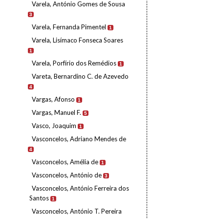
Varela, António Gomes de Sousa
3
Varela, Fernanda Pimentel
1
Varela, Lisímaco Fonseca Soares
1
Varela, Porfírio dos Remédios
1
Vareta, Bernardino C. de Azevedo
4
Vargas, Afonso
1
Vargas, Manuel F.
5
Vasco, Joaquim
1
Vasconcelos, Adriano Mendes de
4
Vasconcelos, Amélia de
1
Vasconcelos, António de
3
Vasconcelos, António Ferreira dos
Santos
1
Vasconcelos, António T. Pereira