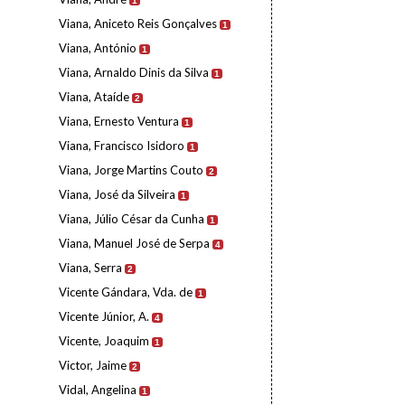
1
Viana, Aniceto Reis Gonçalves
1
Viana, António
1
Viana, Arnaldo Dinis da Silva
1
Viana, Ataíde
2
Viana, Ernesto Ventura
1
Viana, Francisco Isidoro
1
Viana, Jorge Martins Couto
2
Viana, José da Silveira
1
Viana, Júlio César da Cunha
1
Viana, Manuel José de Serpa
4
Viana, Serra
2
Vicente Gándara, Vda. de
1
Vicente Júnior, A.
4
Vicente, Joaquim
1
Victor, Jaime
2
Vidal, Angelina
1