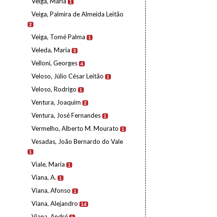
Veiga, Maria
1
Veiga, Palmira de Almeida Leitão
2
Veiga, Tomé Palma
1
Veleda, Maria
3
Velloni, Georges
4
Veloso, Júlio César Leitão
1
Veloso, Rodrigo
1
Ventura, Joaquim
2
Ventura, José Fernandes
1
Vermelho, Alberto M. Mourato
1
Vesadas, João Bernardo do Vale
1
Viale, Maria
1
Viana, A.
1
Viana, Afonso
1
Viana, Alejandro
14
Viana, André