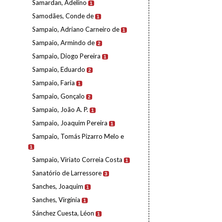
Samardan, Adelino
1
Samodães, Conde de
1
Sampaio, Adriano Carneiro de
1
Sampaio, Armindo de
2
Sampaio, Diogo Pereira
1
Sampaio, Eduardo
2
Sampaio, Faria
1
Sampaio, Gonçalo
2
Sampaio, João A. P.
1
Sampaio, Joaquim Pereira
1
Sampaio, Tomás Pizarro Melo e
1
Sampaio, Viriato Correia Costa
1
Sanatório de Larressore
3
Sanches, Joaquim
1
Sanches, Virgínia
1
Sánchez Cuesta, Léon
1