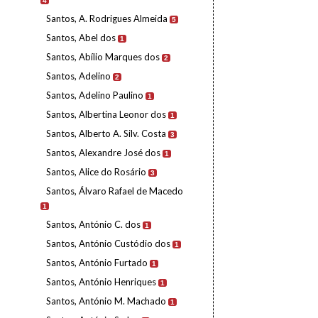
4
Santos, A. Rodrigues Almeida
5
Santos, Abel dos
1
Santos, Abílio Marques dos
2
Santos, Adelino
2
Santos, Adelino Paulino
1
Santos, Albertina Leonor dos
1
Santos, Alberto A. Silv. Costa
3
Santos, Alexandre José dos
1
Santos, Alice do Rosário
3
Santos, Álvaro Rafael de Macedo
1
Santos, António C. dos
1
Santos, António Custódio dos
1
Santos, António Furtado
1
Santos, António Henriques
1
Santos, António M. Machado
1