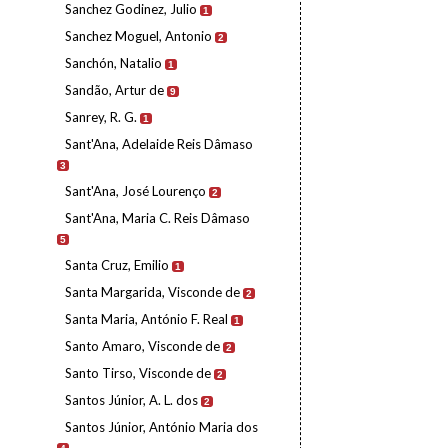
Sanchez Godinez, Julio
1
Sanchez Moguel, Antonio
2
Sanchón, Natalio
1
Sandão, Artur de
9
Sanrey, R. G.
1
Sant'Ana, Adelaide Reis Dâmaso
3
Sant'Ana, José Lourenço
2
Sant'Ana, Maria C. Reis Dâmaso
5
Santa Cruz, Emilio
1
Santa Margarida, Visconde de
2
Santa Maria, António F. Real
1
Santo Amaro, Visconde de
2
Santo Tirso, Visconde de
2
Santos Júnior, A. L. dos
2
Santos Júnior, António Maria dos