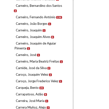
Carneiro, Bernardino dos Santos
4
Carneiro, Fernando António
136
Carneiro, João Borges
1
Carneiro, Joaquim
1
Carneiro, Joaquim Alves
6
Carneiro, Joaquim de Aguiar
Pimenta
1
Carneiro, José
1
Carneiro, Maria Beatriz Freitas
1
Carnide, José da Silva
2
Caroço, Joaquim Velez
2
Caroço, Jorge Frederico Velez
1
Carqueja, Bento
20
Carrapatoso, Adão
8
Carreira, José Maria
1
Carrera Muñoz, Alejo
2