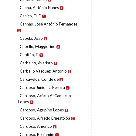
Canha, António Nunes
1
Caniço, D. F.
1
Cannas, José António Fernandes
1
Capela, João
1
Capello, Maggiorino
3
Capitão, F.
1
Carbalho, Avaristo
1
Carballo Vasquez, Antonio
2
Carcavelos, Conde de
1
Cardoso Júnior, J. Pereira
2
Cardoso, Acácio A. Camacho
Lopes
1
Cardoso, Agripino Lopes
1
Cardoso, Alfredo Ernesto Sá
7
Cardoso, Américo
1
Cardoso, Benjamim
1