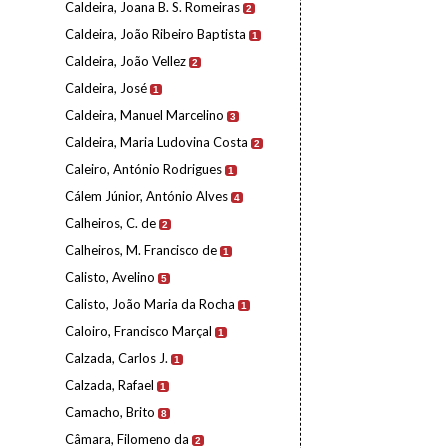
Caldeira, Joana B. S. Romeiras
2
Caldeira, João Ribeiro Baptista
1
Caldeira, João Vellez
2
Caldeira, José
1
Caldeira, Manuel Marcelino
3
Caldeira, Maria Ludovina Costa
2
Caleiro, António Rodrigues
1
Cálem Júnior, António Alves
4
Calheiros, C. de
2
Calheiros, M. Francisco de
1
Calisto, Avelino
5
Calisto, João Maria da Rocha
1
Caloiro, Francisco Marçal
1
Calzada, Carlos J.
1
Calzada, Rafael
1
Camacho, Brito
8
Câmara, Filomeno da
2