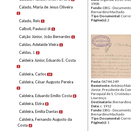
1908
Calado, Maria de Jesus Oliveira
Fundo:
DBG - Document
Bernardino Machado
1
Tipo Documental:
Corre
Página(s):
2
Calado, Reis
1
Calboli, Paulucci di
1
Calção Júnior, João Bernardes
1
Caldas, Adelaide Vieira
1
Caldas, J.
2
Caldeira Júnior, Eduardo E. Costa
1
Caldeira, Carlos
10
Pasta:
06744.249
Caldeira, César Augusto Pereira
Remetente:
António Mat
1
Júnior, Presidente da Co
Paroquial de S. Cristóvão e
Caldeira, Eduardo Emílio Costa
6
Lourenço
Destinatário:
Bernardin
Caldeira, Elzira
8
Data:
c. 1912
Fundo:
DBG - Document
Caldeira, Emília Dantas
1
Bernardino Machado
Tipo Documental:
Corre
Caldeira, Fernando Augusto da
Página(s):
1
Costa
4