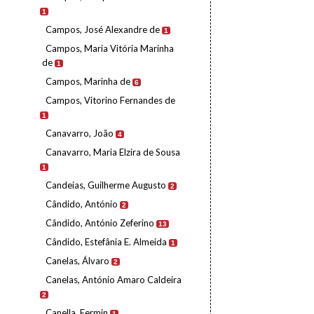
1
Campos, José Alexandre de
1
Campos, Maria Vitória Marinha
de
1
Campos, Marinha de
6
Campos, Vitorino Fernandes de
1
Canavarro, João
4
Canavarro, Maria Elzira de Sousa
1
Candeias, Guilherme Augusto
2
Cândido, António
2
Cândido, António Zeferino
13
Cândido, Estefânia E. Almeida
1
Canelas, Álvaro
2
Canelas, António Amaro Caldeira
2
Canella, Fermin
1