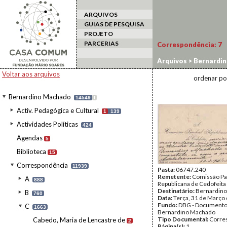
ARQUIVOS
GUIAS DE PESQUISA
PROJETO
PARCERIAS
Correspondência:
7
Arquivos
>
Bernardi
Voltar aos arquivos
ordenar po
Bernardino Machado
14549
I
Activ. Pedagógica e Cultural
1
139
Actividades Políticas
424
Agendas
5
Biblioteca
15
Correspondência
11939
Pasta:
06747.240
Remetente:
Comissão Pa
A
888
Republicana de Cedofeita
Destinatário:
Bernardin
B
760
Data:
Terça, 31 de Março
Fundo:
DBG - Document
C
1663
Bernardino Machado
Tipo Documental:
Corre
Cabedo, Maria de Lencastre de
2
Página(s):
1