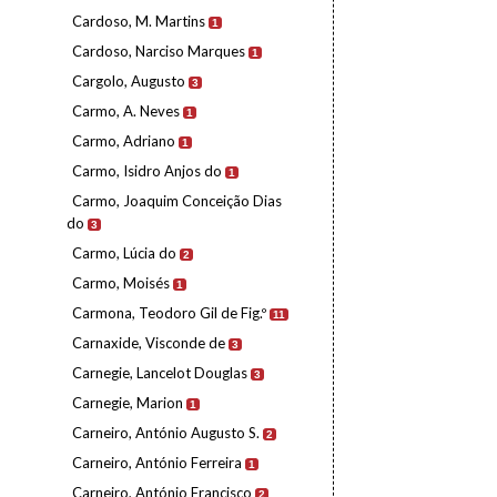
Cardoso, M. Martins
1
Cardoso, Narciso Marques
1
Cargolo, Augusto
3
Carmo, A. Neves
1
Carmo, Adriano
1
Carmo, Isidro Anjos do
1
Carmo, Joaquim Conceição Dias
do
3
Carmo, Lúcia do
2
Carmo, Moisés
1
Carmona, Teodoro Gil de Fig.º
11
Carnaxide, Visconde de
3
Carnegie, Lancelot Douglas
3
Carnegie, Marion
1
Carneiro, António Augusto S.
2
Carneiro, António Ferreira
1
Carneiro, António Francisco
2