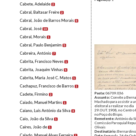
Cabete, Adelaide
2
Cabral, Baltasar Freire
2
Cabral, João de Barros Morais
5
Cabral, José
10
Cabral, Morais
1
Cabral, Paulo Benjamim
5
Cabreira, António
7
Cabrita, Francisco Neves
1
Cabrita, Joaquim Vinhas
5
Cabrita, Maria José C. Matos
1
Cachapuz, Francisco de Barros
1
Pasta:
06709.036
Cadete, Firmino
2
Assunto:
Convite a Bern
Machado para assistir a 
Caiado, Manuel Martins
1
eleitoral a realizar no dia
29.OUT.1908, no Centro 
Caiano, Luís António da Silva
3
no Poço do Bispo.
Caio, João da Silva
Remetente:
António da Si
1
Comissão Paroquial Repu
Caires, João de
Olivais
1
Destinatário:
Bernardin
Calado, Manuel Alves Ferreira
Data:
Segunda, 26 de Out
1