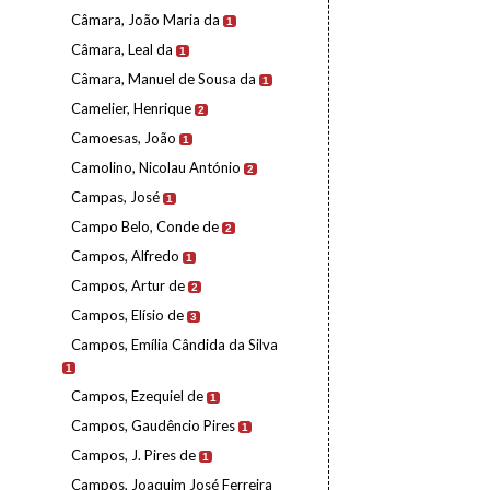
Câmara, João Maria da
1
Câmara, Leal da
1
Câmara, Manuel de Sousa da
1
Camelier, Henrique
2
Camoesas, João
1
Camolino, Nicolau António
2
Campas, José
1
Campo Belo, Conde de
2
Campos, Alfredo
1
Campos, Artur de
2
Campos, Elísio de
3
Campos, Emília Cândida da Silva
1
Campos, Ezequiel de
1
Campos, Gaudêncio Pires
1
Campos, J. Pires de
1
Campos, Joaquim José Ferreira