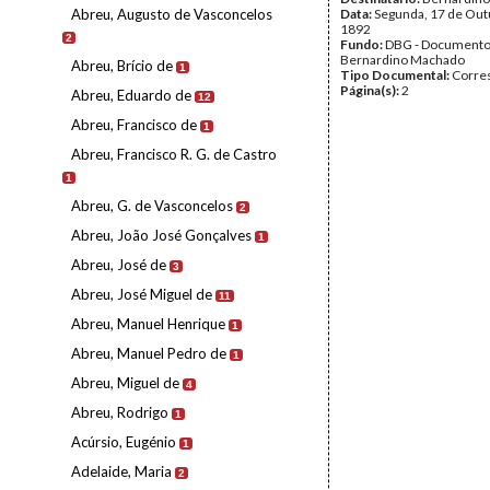
Abreu, Augusto de Vasconcelos
Data:
Segunda, 17 de Out
1892
2
Fundo:
DBG - Document
Bernardino Machado
Abreu, Brício de
1
Tipo Documental:
Corre
Página(s):
2
Abreu, Eduardo de
12
Abreu, Francisco de
1
Abreu, Francisco R. G. de Castro
1
Abreu, G. de Vasconcelos
2
Abreu, João José Gonçalves
1
Abreu, José de
3
Abreu, José Miguel de
11
Abreu, Manuel Henrique
1
Abreu, Manuel Pedro de
1
Abreu, Miguel de
4
Abreu, Rodrigo
1
Acúrsio, Eugénio
1
Adelaide, Maria
2