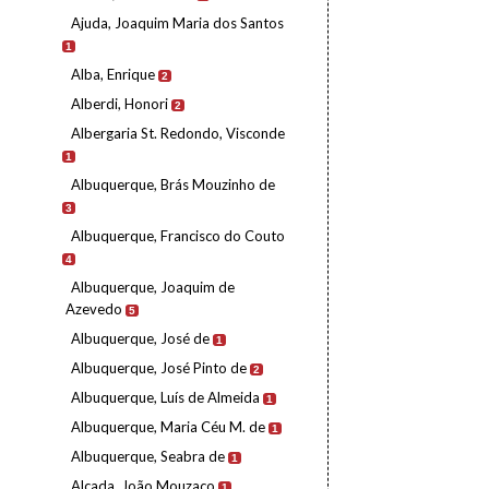
Ajuda, Joaquim Maria dos Santos
1
Alba, Enrique
2
Alberdi, Honori
2
Albergaria St. Redondo, Visconde
1
Albuquerque, Brás Mouzinho de
3
Albuquerque, Francisco do Couto
4
Albuquerque, Joaquim de
Azevedo
5
Albuquerque, José de
1
Albuquerque, José Pinto de
2
Albuquerque, Luís de Almeida
1
Albuquerque, Maria Céu M. de
1
Albuquerque, Seabra de
1
Alçada, João Mouzaco
1