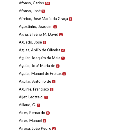
Afonso, Carlos
40
Afonso, José
5
Afreixo, José Maria da Graça
1
Agostinho, Joaquim
1
Agria, Silvério M. David
1
Aguado, José
4
Águas, Abílio de Oliveira
4
Aguiar, Joaquim da Maia
1
Aguiar, José Maria de
2
Aguiar, Manuel de Freitas
1
Aguilar, António de
4
Aguirre, Francisco
1
Aijet, Leotte d'
1
Aillaud, G.
3
Aires, Bernardo
8
Aires, Manuel
1
Airosa, João Pedro
2