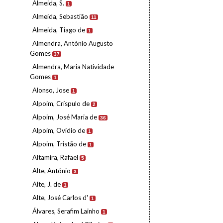
Almeida, S.
1
Almeida, Sebastião
11
Almeida, Tiago de
1
Almendra, António Augusto
Gomes
37
Almendra, Maria Natividade
Gomes
1
Alonso, Jose
1
Alpoim, Críspulo de
2
Alpoim, José Maria de
36
Alpoim, Ovídio de
1
Alpoim, Tristão de
1
Altamira, Rafael
5
Alte, António
3
Alte, J. de
1
Alte, José Carlos d'
1
Álvares, Serafim Lainho
1