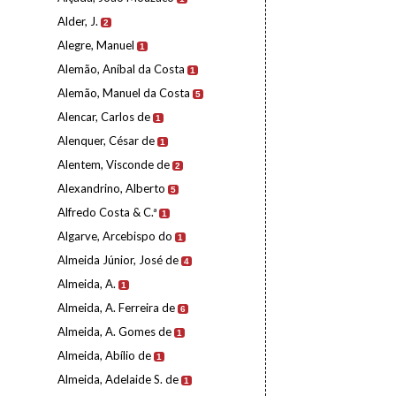
Alder, J.
2
Alegre, Manuel
1
Alemão, Aníbal da Costa
1
Alemão, Manuel da Costa
5
Alencar, Carlos de
1
Alenquer, César de
1
Alentem, Visconde de
2
Alexandrino, Alberto
5
Alfredo Costa & C.ª
1
Algarve, Arcebispo do
1
Almeida Júnior, José de
4
Almeida, A.
1
Almeida, A. Ferreira de
6
Almeida, A. Gomes de
1
Almeida, Abílio de
1
Almeida, Adelaide S. de
1