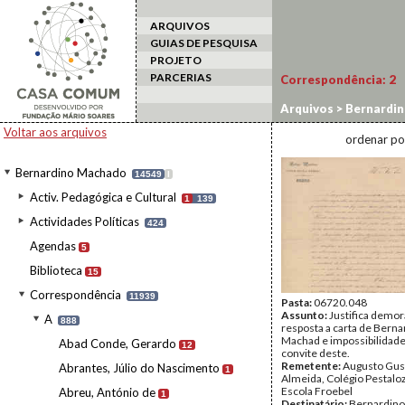
ARQUIVOS
GUIAS DE PESQUISA
PROJETO
PARCERIAS
Correspondência:
2
Arquivos
>
Bernardi
Voltar aos arquivos
ordenar po
Bernardino Machado
14549
I
Activ. Pedagógica e Cultural
1
139
Actividades Políticas
424
Agendas
5
Biblioteca
15
Correspondência
11939
Pasta:
06720.048
Assunto:
Justifica demor
A
888
resposta a carta de Berna
Machad e impossibilidade
Abad Conde, Gerardo
12
convite deste.
Remetente:
Augusto Gus
Abrantes, Júlio do Nascimento
1
Almeida, Colégio Pestaloz
Escola Froebel
Abreu, António de
1
Destinatário:
Bernardin