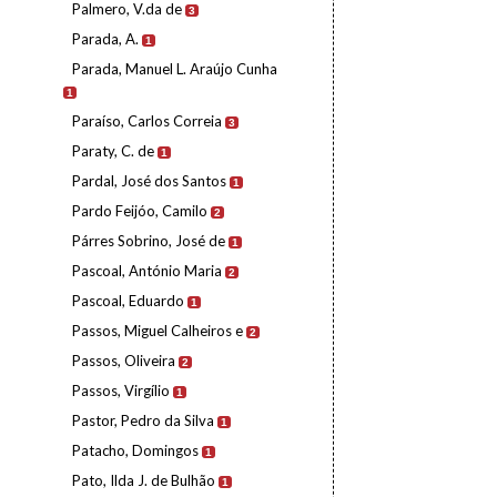
Palmero, V.da de
3
Parada, A.
1
Parada, Manuel L. Araújo Cunha
1
Paraíso, Carlos Correia
3
Paraty, C. de
1
Pardal, José dos Santos
1
Pardo Feijóo, Camilo
2
Párres Sobrino, José de
1
Pascoal, António Maria
2
Pascoal, Eduardo
1
Passos, Miguel Calheiros e
2
Passos, Oliveira
2
Passos, Virgílio
1
Pastor, Pedro da Silva
1
Patacho, Domingos
1
Pato, Ilda J. de Bulhão
1