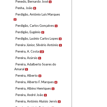
Penedo, Bernardo José
1
Penha, João
6
Perdigão, António Luís Marques
2
Perdigão, Carlos Gonçalves
1
Perdigão, Eugénio
2
Perdigão, Lucínio Carlos Lopes
3
Pereira Júnior, Silvério António
1
Pereira, A. Costa
13
Pereira, Acúrsio
1
Pereira, Adalberto Soares do
Amaral
1
Pereira, Alberto
4
Pereira, Alberto F. Marques
4
Pereira, Albino Henriques
1
Pereira, André João
1
Pereira, António Aluísio Jervis
2