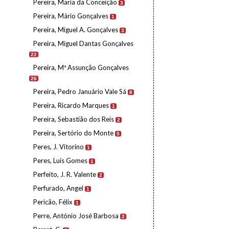
Pereira, Maria da Conceição
3
Pereira, Mário Gonçalves
1
Pereira, Miguel A. Gonçalves
3
Pereira, Miguel Dantas Gonçalves
22
Pereira, Mª Assunção Gonçalves
26
Pereira, Pedro Januário Vale Sá
8
Pereira, Ricardo Marques
1
Pereira, Sebastião dos Reis
2
Pereira, Sertório do Monte
5
Peres, J. Vitorino
1
Peres, Luís Gomes
1
Perfeito, J. R. Valente
2
Perfurado, Angel
1
Pericão, Félix
1
Perre, António José Barbosa
2