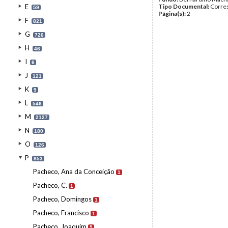
E
Tipo Documental:
Corre
59
Página(s):
2
F
821
G
726
H
46
I
6
J
121
K
9
L
546
M
2127
N
180
O
126
P
853
Pacheco, Ana da Conceição
1
Pacheco, C.
1
Pacheco, Domingos
1
Pacheco, Francisco
1
Pacheco, Joaquim
5