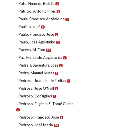
Pato, Nuno de Bulhão
1
Patrício, António Pires
3
Paula, Francisco António de
1
Paulino, José
2
Paulo, Francisco José
2
Paulo, José Agostinho
2
Paxeco, M. Fran
13
Paz, Fernando Augusto da
1
Pedra, Boaventura José
1
Pedro, Manuel Nunes
1
Pedrosa, Joaquim de Freitas
5
Pedrosa, José O'Neill
1
Pedroso, Consiglieri
4
Pedroso, Eugénio S. Tomé Cunha
1
Pedroso, Francisco José
8
Pedroso, José Maria
10