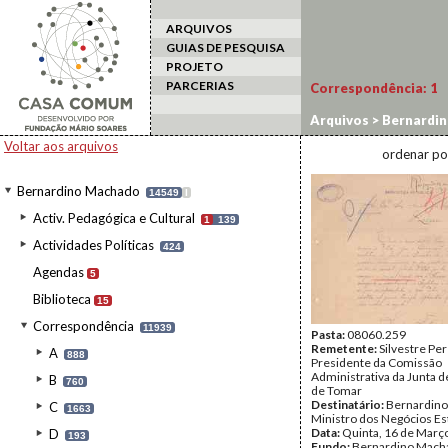
ARQUIVOS
GUIAS DE PESQUISA
PROJETO
PARCERIAS
Correspondência:
1
Arquivos
>
Bernardi
Voltar aos arquivos
ordenar po
Bernardino Machado
14549
I
Activ. Pedagógica e Cultural
1
139
Actividades Políticas
424
Agendas
5
Biblioteca
15
Correspondência
11939
Pasta:
08060.259
Remetente:
Silvestre Per
A
888
Presidente da Comissão
Administrativa da Junta d
B
760
de Tomar
Destinatário:
Bernardino
C
1663
Ministro dos Negócios Es
Data:
Quinta, 16 de Març
D
193
Fundo:
Bernardino Mach