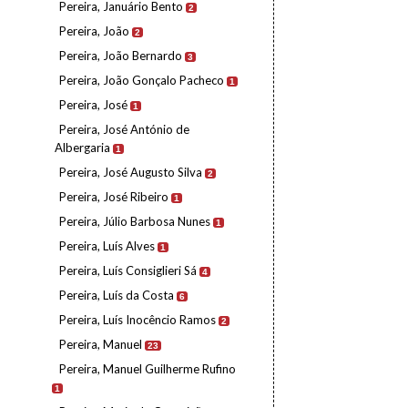
Pereira, Januário Bento
2
Pereira, João
2
Pereira, João Bernardo
3
Pereira, João Gonçalo Pacheco
1
Pereira, José
1
Pereira, José António de
Albergaria
1
Pereira, José Augusto Silva
2
Pereira, José Ribeiro
1
Pereira, Júlio Barbosa Nunes
1
Pereira, Luís Alves
1
Pereira, Luís Consiglieri Sá
4
Pereira, Luís da Costa
6
Pereira, Luís Inocêncio Ramos
2
Pereira, Manuel
23
Pereira, Manuel Guilherme Rufino
1