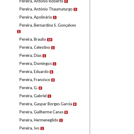
Pereira, António Roberto
1
Pereira, António Thaumaturgo
1
Pereira, Apolinário
1
Pereira, Bernardina S. Gonçalves
1
Pereira, Braulio
10
Pereira, Celestino
1
Pereira, Dias
1
Pereira, Domingos
1
Pereira, Eduardo
6
Pereira, Francisco
3
Pereira, G.
2
Pereira, Gabriel
1
Pereira, Gaspar Borges Garcia
6
Pereira, Guilherme Canas
5
Pereira, Hermenegildo
1
Pereira, Ivo
1