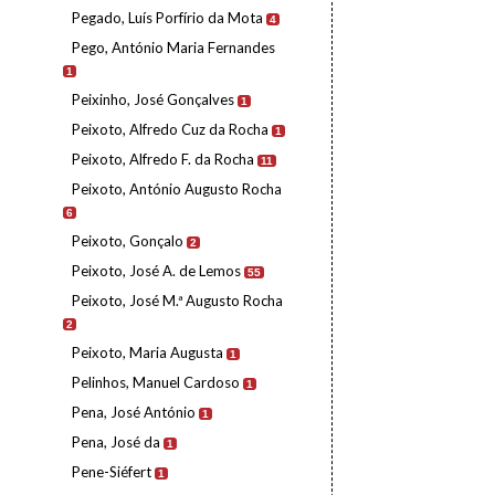
Pegado, Luís Porfírio da Mota
4
Pego, António Maria Fernandes
1
Peixinho, José Gonçalves
1
Peixoto, Alfredo Cuz da Rocha
1
Peixoto, Alfredo F. da Rocha
11
Peixoto, António Augusto Rocha
6
Peixoto, Gonçalo
2
Peixoto, José A. de Lemos
55
Peixoto, José M.ª Augusto Rocha
2
Peixoto, Maria Augusta
1
Pelinhos, Manuel Cardoso
1
Pena, José António
1
Pena, José da
1
Pene-Siéfert
1