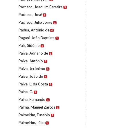
Pacheco, Joaquim Ferreira
9
Pacheco, José
1
Pacheco, Júlio Jorge
1
Pádua, António de
4
Pagani, João Baptista
1
Pais, Sidónio
1
Paiva, Adriano de
1
Paiva, António
2
Paiva, Jerónimo
5
Paiva, João de
7
Paiva, L. da Costa
2
Palha, C.
1
Palha, Fernando
1
Palma, Manuel Zarcos
1
Palmeirim, Eusébio
1
Palmeirim, Júlio
1