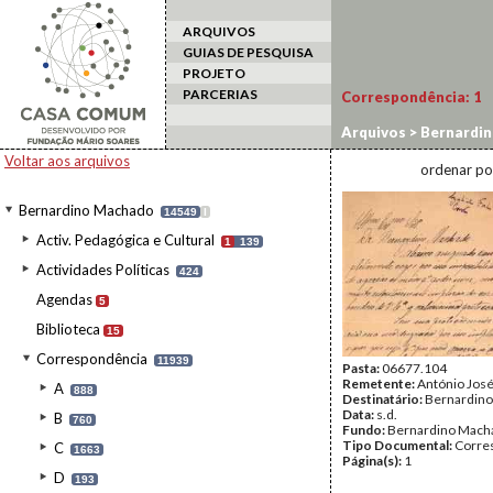
ARQUIVOS
GUIAS DE PESQUISA
PROJETO
PARCERIAS
Correspondência:
1
Arquivos
>
Bernardi
Voltar aos arquivos
ordenar po
Bernardino Machado
14549
I
Activ. Pedagógica e Cultural
1
139
Actividades Políticas
424
Agendas
5
Biblioteca
15
Correspondência
11939
Pasta:
06677.104
Remetente:
António José
A
888
Destinatário:
Bernardin
Data:
s.d.
B
760
Fundo:
Bernardino Mach
Tipo Documental:
Corre
C
1663
Página(s):
1
D
193