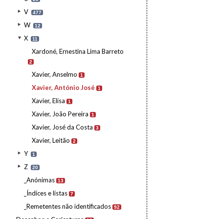
V
477
W
12
X
11
Xardoné, Ernestina Lima Barreto
2
Xavier, Anselmo
1
Xavier, António José
1
Xavier, Elisa
1
Xavier, João Pereira
1
Xavier, José da Costa
3
Xavier, Leitão
2
Y
1
Z
20
_Anónimas
13
_Índices e listas
7
_Remetentes não identificados
92