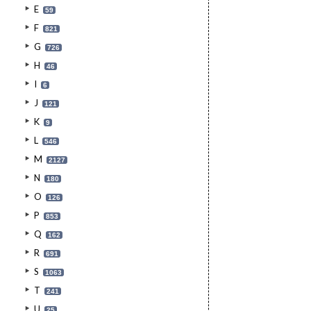
E
59
F
821
G
726
H
46
I
6
J
121
K
9
L
546
M
2127
N
180
O
126
P
853
Q
162
R
691
S
1063
T
241
U
25