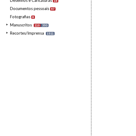
Desenhos e Caricaturas
18
Documentos pessoais
97
Fotografias
8
Manuscritos
110
393
Recortes/Imprensa
1511