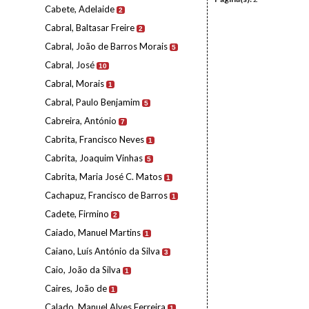
Cabete, Adelaide
2
Cabral, Baltasar Freire
2
Cabral, João de Barros Morais
5
Cabral, José
10
Cabral, Morais
1
Cabral, Paulo Benjamim
5
Cabreira, António
7
Cabrita, Francisco Neves
1
Cabrita, Joaquim Vinhas
5
Cabrita, Maria José C. Matos
1
Cachapuz, Francisco de Barros
1
Cadete, Firmino
2
Caiado, Manuel Martins
1
Caiano, Luís António da Silva
3
Caio, João da Silva
1
Caires, João de
1
Calado, Manuel Alves Ferreira
1