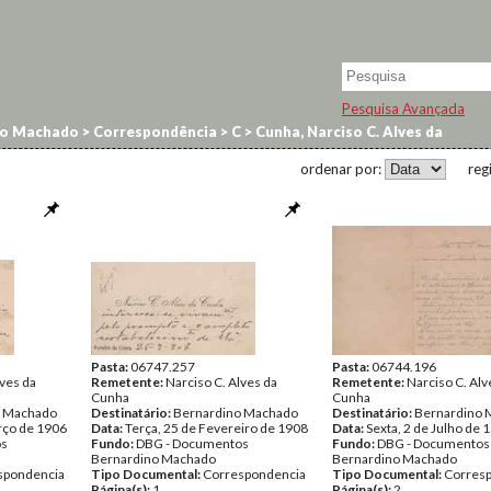
Pesquisa Avançada
no Machado
>
Correspondência
>
C
>
Cunha, Narciso C. Alves da
ordenar por:
reg
Pasta:
06747.257
Pasta:
06744.196
lves da
Remetente:
Narciso C. Alves da
Remetente:
Narciso C. Alv
Cunha
Cunha
o Machado
Destinatário:
Bernardino Machado
Destinatário:
Bernardino 
rço de 1906
Data:
Terça, 25 de Fevereiro de 1908
Data:
Sexta, 2 de Julho de 
os
Fundo:
DBG - Documentos
Fundo:
DBG - Documentos
Bernardino Machado
Bernardino Machado
spondencia
Tipo Documental:
Correspondencia
Tipo Documental:
Corres
Página(s):
1
Página(s):
2