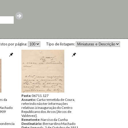
istos por página:
Tipo de listagem:
Pasta:
06711.127
es da
Assunto:
Carta remetida de Coura,
referindo não ter informações
Machado
relativas à inauguração do Centro
1909
Republicano dos Arcos [Arcos de
Valdevez].
Remetente:
Narciso da Cunha
pondencia
Destinatário:
Bernardino Machado
Data:
Segunda, 2 de Outubro de 1911