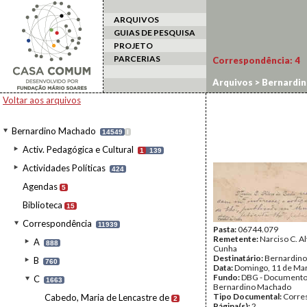
ARQUIVOS
GUIAS DE PESQUISA
PROJETO
PARCERIAS
Correspondência:
4
Arquivos
>
Bernardi
Voltar aos arquivos
Bernardino Machado
14549
I
Activ. Pedagógica e Cultural
1
139
Actividades Políticas
424
Agendas
5
Biblioteca
15
Correspondência
11939
Pasta:
06744.079
Remetente:
Narciso C. A
A
888
Cunha
Destinatário:
Bernardin
B
760
Data:
Domingo, 11 de Ma
Fundo:
DBG - Document
C
1663
Bernardino Machado
Tipo Documental:
Corre
Cabedo, Maria de Lencastre de
2
Página(s):
2