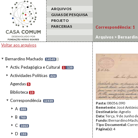
ARQUIVOS
GUIAS DE PESQUISA
PROJETO
PARCERIAS
Correspondência:
1
Arquivos
>
Bernardi
Voltar aos arquivos
Bernardino Machado
14549
I
Activ. Pedagógica e Cultural
1
139
Actividades Políticas
424
Agendas
5
Biblioteca
15
Correspondência
11939
Pasta:
08056.090
Remetente:
José António
A
888
Destinatário:
Agnelo
Data:
Terça, 9 de Junho d
B
760
Fundo:
Bernardino Mach
Tipo Documental:
Corre
C
1663
Página(s):
4
D
193