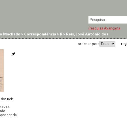
Pesquisa Avançada
no Machado
>
Correspondência
>
R
>
Reis, José António dos
ordenar por:
reg
 dos Reis
e 1914
ado
spondencia