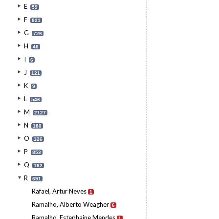
E
59
F
821
G
726
H
46
I
6
J
121
K
9
L
546
M
2127
N
180
O
126
P
853
Q
162
R
691
Rafael, Artur Neves
1
Ramalho, Alberto Weagher
6
Ramalho, Estephaine Mendes
1