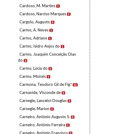
Cardoso, M. Martins
1
Cardoso, Narciso Marques
1
Cargolo, Augusto
3
Carmo, A. Neves
1
Carmo, Adriano
1
Carmo, Isidro Anjos do
1
Carmo, Joaquim Conceição Dias
do
3
Carmo, Lúcia do
2
Carmo, Moisés
1
Carmona, Teodoro Gil de Fig.º
11
Carnaxide, Visconde de
3
Carnegie, Lancelot Douglas
3
Carnegie, Marion
1
Carneiro, António Augusto S.
2
Carneiro, António Ferreira
1
Carneiro, António Francisco
2