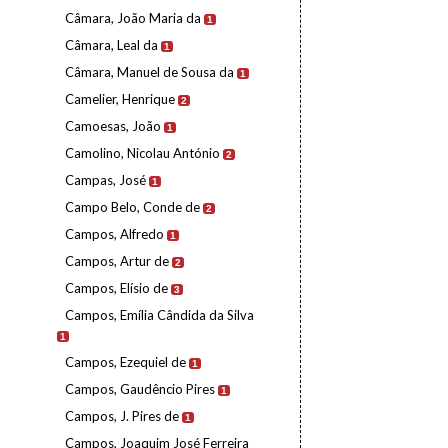
Câmara, João Maria da
1
Câmara, Leal da
1
Câmara, Manuel de Sousa da
1
Camelier, Henrique
2
Camoesas, João
1
Camolino, Nicolau António
2
Campas, José
1
Campo Belo, Conde de
2
Campos, Alfredo
1
Campos, Artur de
2
Campos, Elísio de
3
Campos, Emília Cândida da Silva
1
Campos, Ezequiel de
1
Campos, Gaudêncio Pires
1
Campos, J. Pires de
1
Campos, Joaquim José Ferreira