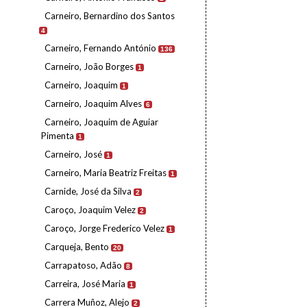
Carneiro, Bernardino dos Santos
4
Carneiro, Fernando António
136
Carneiro, João Borges
1
Carneiro, Joaquim
1
Carneiro, Joaquim Alves
6
Carneiro, Joaquim de Aguiar
Pimenta
1
Carneiro, José
1
Carneiro, Maria Beatriz Freitas
1
Carnide, José da Silva
2
Caroço, Joaquim Velez
2
Caroço, Jorge Frederico Velez
1
Carqueja, Bento
20
Carrapatoso, Adão
8
Carreira, José Maria
1
Carrera Muñoz, Alejo
2