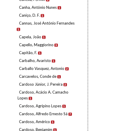
Canha, António Nunes
1
Caniço, D. F.
1
Cannas, José António Fernandes
1
Capela, João
1
Capello, Maggiorino
3
Capitão, F.
1
Carbalho, Avaristo
1
Carballo Vasquez, Antonio
2
Carcavelos, Conde de
1
Cardoso Júnior, J. Pereira
2
Cardoso, Acácio A. Camacho
Lopes
1
Cardoso, Agripino Lopes
1
Cardoso, Alfredo Ernesto Sá
7
Cardoso, Américo
1
Cardoso, Benjamim
1