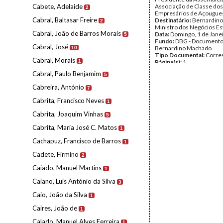
Cabete, Adelaide
Associação de Classe dos
2
Empresários de Açougues
Cabral, Baltasar Freire
Destinatário:
Bernardino
2
Ministro dos Negócios Es
Cabral, João de Barros Morais
Data:
Domingo, 1 de Jane
5
Fundo:
DBG - Document
Cabral, José
Bernardino Machado
10
Tipo Documental:
Corre
Cabral, Morais
1
Página(s):
1
Cabral, Paulo Benjamim
5
Cabreira, António
7
Cabrita, Francisco Neves
1
Cabrita, Joaquim Vinhas
5
Cabrita, Maria José C. Matos
1
Cachapuz, Francisco de Barros
1
Cadete, Firmino
2
Caiado, Manuel Martins
1
Caiano, Luís António da Silva
3
Caio, João da Silva
1
Caires, João de
1
Calado, Manuel Alves Ferreira
1