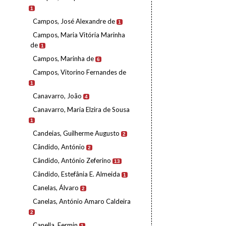
1
Campos, José Alexandre de
1
Campos, Maria Vitória Marinha
de
1
Campos, Marinha de
6
Campos, Vitorino Fernandes de
1
Canavarro, João
4
Canavarro, Maria Elzira de Sousa
1
Candeias, Guilherme Augusto
2
Cândido, António
2
Cândido, António Zeferino
13
Cândido, Estefânia E. Almeida
1
Canelas, Álvaro
2
Canelas, António Amaro Caldeira
2
Canella, Fermin
1