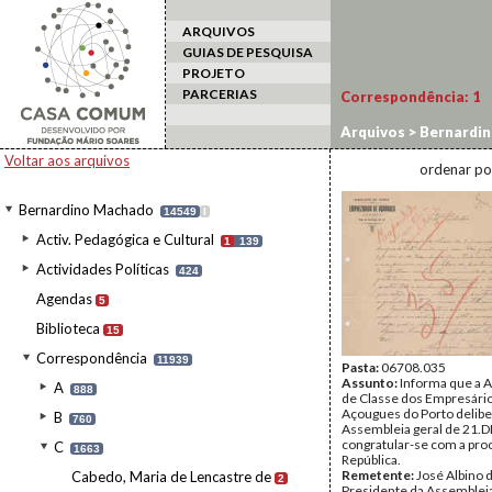
ARQUIVOS
GUIAS DE PESQUISA
PROJETO
PARCERIAS
Correspondência:
1
Arquivos
>
Bernardi
Voltar aos arquivos
ordenar po
Bernardino Machado
14549
I
Activ. Pedagógica e Cultural
1
139
Actividades Políticas
424
Agendas
5
Biblioteca
15
Correspondência
11939
Pasta:
06708.035
Assunto:
Informa que a 
A
888
de Classe dos Empresári
Açougues do Porto delib
B
760
Assembleia geral de 21.
congratular-se com a pro
C
1663
República.
Remetente:
José Albino 
Cabedo, Maria de Lencastre de
2
Presidente da Assembleia