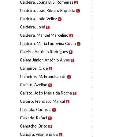
Caldeira, Joana B. S. Romeiras
2
Caldeira, João Ribeiro Baptista
1
Caldeira, João Vellez
2
Caldeira, José
1
Caldeira, Manuel Marcelino
3
Caldeira, Maria Ludovina Costa
2
Caleiro, António Rodrigues
1
Cálem Júnior, António Alves
4
Calheiros, C. de
2
Calheiros, M. Francisco de
1
Calisto, Avelino
5
Calisto, João Maria da Rocha
1
Caloiro, Francisco Marçal
1
Calzada, Carlos J.
1
Calzada, Rafael
1
Camacho, Brito
8
Câmara, Filomeno da
2