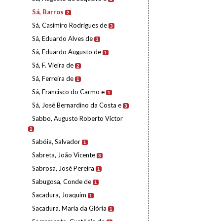
Sá, Barros
2
Sá, Casimiro Rodrigues de
3
Sá, Eduardo Alves de
1
Sá, Eduardo Augusto de
1
Sá, F. Vieira de
2
Sá, Ferreira de
1
Sá, Francisco do Carmo e
1
Sá, José Bernardino da Costa e
3
Sabbo, Augusto Roberto Victor
1
Sabóia, Salvador
1
Sabreta, João Vicente
3
Sabrosa, José Pereira
1
Sabugosa, Conde de
1
Sacadura, Joaquim
1
Sacadura, Maria da Glória
1