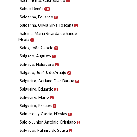
Sacramento, Custódia do
1
Sahue, Renée
10
Saldanha, Eduardo
2
Saldanha, Olívia Silva Toscana
1
Salema, Maria Ricarda de Sande
Mexia
1
Sales, João Capelo
2
Salgado, Augusto
1
Salgado, Heliodoro
2
Salgado, José J. de Araújo
2
Salgueiro, Adriano Dias Barata
2
Salgueiro, Eduardo
2
Salgueiro, Mário
2
Salgueiro, Prestes
3
Salmeron y Garcia, Nicolas
1
Saloio Júnior, António Cristiano
1
Salvador, Palmira de Sousa
2