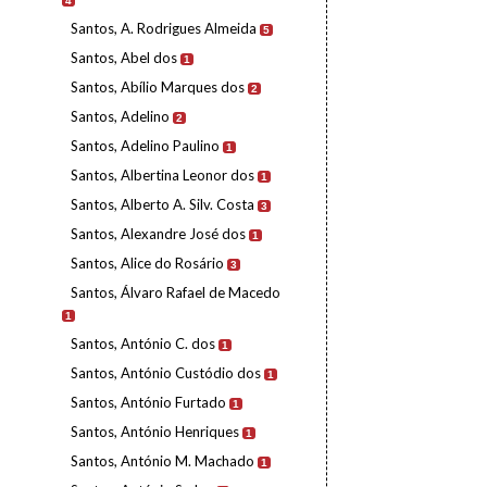
4
Santos, A. Rodrigues Almeida
5
Santos, Abel dos
1
Santos, Abílio Marques dos
2
Santos, Adelino
2
Santos, Adelino Paulino
1
Santos, Albertina Leonor dos
1
Santos, Alberto A. Silv. Costa
3
Santos, Alexandre José dos
1
Santos, Alice do Rosário
3
Santos, Álvaro Rafael de Macedo
1
Santos, António C. dos
1
Santos, António Custódio dos
1
Santos, António Furtado
1
Santos, António Henriques
1
Santos, António M. Machado
1