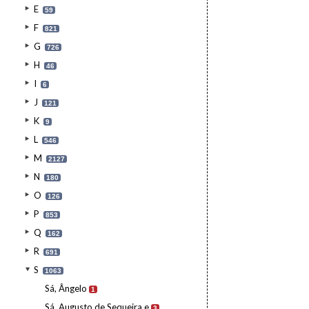
E
59
F
821
G
726
H
46
I
6
J
121
K
9
L
546
M
2127
N
180
O
126
P
853
Q
162
R
691
S
1063
Sá, Ângelo
1
Sá, Augusto de Sequeira e
3