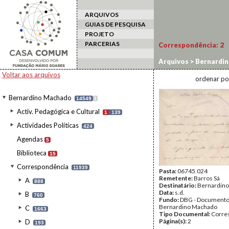
ARQUIVOS
GUIAS DE PESQUISA
PROJETO
PARCERIAS
Correspondência:
2
Arquivos
>
Bernardi
Voltar aos arquivos
ordenar po
Bernardino Machado
14549
I
Activ. Pedagógica e Cultural
1
139
Actividades Políticas
424
Agendas
5
Biblioteca
15
Correspondência
11939
Pasta:
06745.024
Remetente:
Barros Sá
A
888
Destinatário:
Bernardin
Data:
s.d.
B
760
Fundo:
DBG - Document
Bernardino Machado
C
1663
Tipo Documental:
Corre
Página(s):
2
D
193