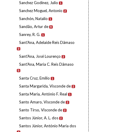
Sanchez Godinez, Julio
1
Sanchez Moguel, Antonio
2
Sanchón, Natalio
1
Sandão, Artur de
9
Sanrey, R. G.
1
Sant'Ana, Adelaide Reis Dâmaso
3
Sant'Ana, José Lourenço
2
Sant'Ana, Maria C. Reis Dâmaso
5
Santa Cruz, Emilio
1
Santa Margarida, Visconde de
2
Santa Maria, António F. Real
1
Santo Amaro, Visconde de
2
Santo Tirso, Visconde de
2
Santos Júnior, A. L. dos
2
Santos Júnior, António Maria dos