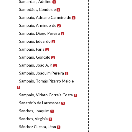
Samardan, Adelino
1
Samodães, Conde de
1
Sampaio, Adriano Carneiro de
1
Sampaio, Armindo de
2
Sampaio, Diogo Pereira
1
Sampaio, Eduardo
2
Sampaio, Faria
1
Sampaio, Gonçalo
2
Sampaio, João A. P.
1
Sampaio, Joaquim Pereira
1
Sampaio, Tomás Pizarro Melo e
1
Sampaio, Viriato Correia Costa
1
Sanatório de Larressore
3
Sanches, Joaquim
1
Sanches, Virgínia
1
Sánchez Cuesta, Léon
1