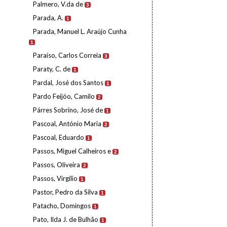
Palmero, V.da de
3
Parada, A.
1
Parada, Manuel L. Araújo Cunha
1
Paraíso, Carlos Correia
3
Paraty, C. de
1
Pardal, José dos Santos
1
Pardo Feijóo, Camilo
2
Párres Sobrino, José de
1
Pascoal, António Maria
2
Pascoal, Eduardo
1
Passos, Miguel Calheiros e
2
Passos, Oliveira
2
Passos, Virgílio
1
Pastor, Pedro da Silva
1
Patacho, Domingos
1
Pato, Ilda J. de Bulhão
1