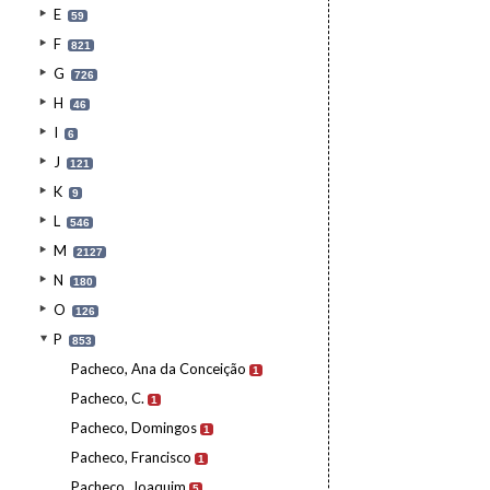
E
59
F
821
G
726
H
46
I
6
J
121
K
9
L
546
M
2127
N
180
O
126
P
853
Pacheco, Ana da Conceição
1
Pacheco, C.
1
Pacheco, Domingos
1
Pacheco, Francisco
1
Pacheco, Joaquim
5