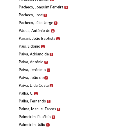
Pacheco, Joaquim Ferreira
9
Pacheco, José
1
Pacheco, Júlio Jorge
1
Pádua, António de
4
Pagani, João Baptista
1
Pais, Sidónio
1
Paiva, Adriano de
1
Paiva, António
2
Paiva, Jerónimo
5
Paiva, João de
7
Paiva, L. da Costa
2
Palha, C.
1
Palha, Fernando
1
Palma, Manuel Zarcos
1
Palmeirim, Eusébio
1
Palmeirim, Júlio
1