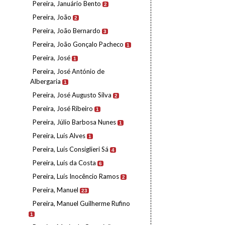
Pereira, Januário Bento
2
Pereira, João
2
Pereira, João Bernardo
3
Pereira, João Gonçalo Pacheco
1
Pereira, José
1
Pereira, José António de
Albergaria
1
Pereira, José Augusto Silva
2
Pereira, José Ribeiro
1
Pereira, Júlio Barbosa Nunes
1
Pereira, Luís Alves
1
Pereira, Luís Consiglieri Sá
4
Pereira, Luís da Costa
6
Pereira, Luís Inocêncio Ramos
2
Pereira, Manuel
23
Pereira, Manuel Guilherme Rufino
1