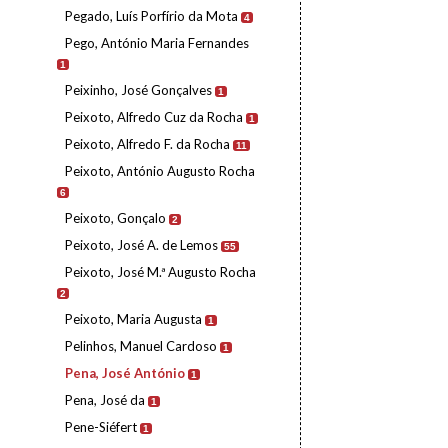
Pegado, Luís Porfírio da Mota
4
Pego, António Maria Fernandes
1
Peixinho, José Gonçalves
1
Peixoto, Alfredo Cuz da Rocha
1
Peixoto, Alfredo F. da Rocha
11
Peixoto, António Augusto Rocha
6
Peixoto, Gonçalo
2
Peixoto, José A. de Lemos
55
Peixoto, José M.ª Augusto Rocha
2
Peixoto, Maria Augusta
1
Pelinhos, Manuel Cardoso
1
Pena, José António
1
Pena, José da
1
Pene-Siéfert
1