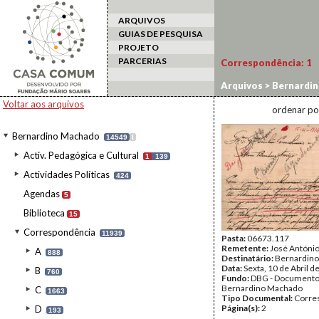
ARQUIVOS
GUIAS DE PESQUISA
PROJETO
PARCERIAS
Correspondência:
1
Arquivos
>
Bernardi
Voltar aos arquivos
ordenar po
Bernardino Machado
14549
I
Activ. Pedagógica e Cultural
1
139
Actividades Políticas
424
Agendas
5
Biblioteca
15
Correspondência
11939
Pasta:
06673.117
Remetente:
José Antóni
A
888
Destinatário:
Bernardin
Data:
Sexta, 10 de Abril d
B
760
Fundo:
DBG - Document
Bernardino Machado
C
1663
Tipo Documental:
Corre
Página(s):
2
D
193