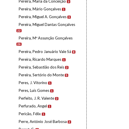
Pereira, Maria da Conceição
3
Pereira, Mário Gonçalves
1
Pereira, Miguel A. Gonçalves
3
Pereira, Miguel Dantas Gonçalves
22
Pereira, Mª Assunção Gonçalves
26
Pereira, Pedro Januário Vale Sá
8
Pereira, Ricardo Marques
1
Pereira, Sebastião dos Reis
2
Pereira, Sertório do Monte
5
Peres, J. Vitorino
1
Peres, Luís Gomes
1
Perfeito, J. R. Valente
2
Perfurado, Angel
1
Pericão, Félix
1
Perre, António José Barbosa
2