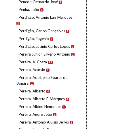
Penedo, Bernardo José
1
Penha, João
6
Perdigão, António Luís Marques
2
Perdigão, Carlos Gonçalves
1
Perdigão, Eugénio
2
Perdigão, Lucínio Carlos Lopes
3
Pereira Júnior, Silvério António
1
Pereira, A. Costa
13
Pereira, Acúrsio
1
Pereira, Adalberto Soares do
Amaral
1
Pereira, Alberto
4
Pereira, Alberto F. Marques
4
Pereira, Albino Henriques
1
Pereira, André João
1
Pereira, António Aluísio Jervis
2