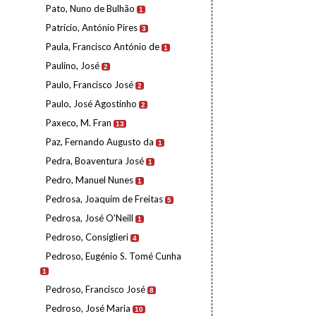
Pato, Nuno de Bulhão
1
Patrício, António Pires
3
Paula, Francisco António de
1
Paulino, José
2
Paulo, Francisco José
2
Paulo, José Agostinho
2
Paxeco, M. Fran
13
Paz, Fernando Augusto da
1
Pedra, Boaventura José
1
Pedro, Manuel Nunes
1
Pedrosa, Joaquim de Freitas
5
Pedrosa, José O'Neill
1
Pedroso, Consiglieri
4
Pedroso, Eugénio S. Tomé Cunha
1
Pedroso, Francisco José
8
Pedroso, José Maria
10