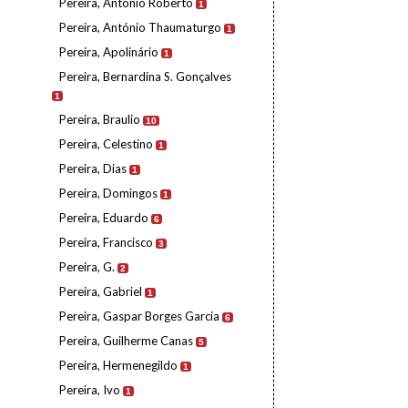
Pereira, António Roberto
1
Pereira, António Thaumaturgo
1
Pereira, Apolinário
1
Pereira, Bernardina S. Gonçalves
1
Pereira, Braulio
10
Pereira, Celestino
1
Pereira, Dias
1
Pereira, Domingos
1
Pereira, Eduardo
6
Pereira, Francisco
3
Pereira, G.
2
Pereira, Gabriel
1
Pereira, Gaspar Borges Garcia
6
Pereira, Guilherme Canas
5
Pereira, Hermenegildo
1
Pereira, Ivo
1