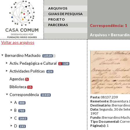
ARQUIVOS
GUIAS DE PESQUISA
PROJETO
PARCERIAS
Correspondência:
1
Arquivos
>
Bernardi
Voltar aos arquivos
Bernardino Machado
14549
I
Activ. Pedagógica e Cultural
1
139
Actividades Políticas
424
Agendas
5
Biblioteca
15
Correspondência
11939
Pasta:
08137.239
Remetente:
Boaventura 
A
888
Destinatário:
Bernardin
Data:
Segunda, 30 de Set
B
760
1907
Fundo:
Bernardino Mach
C
1663
Tipo Documental:
Corre
Página(s):
1
D
193