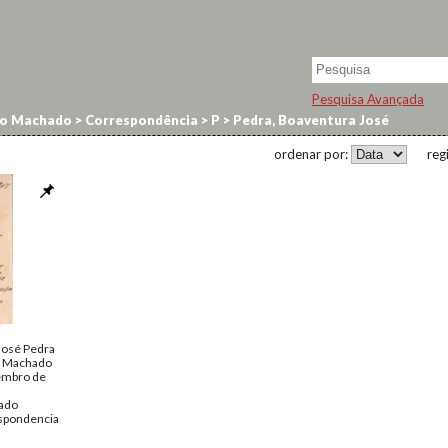
Pesquisa Avançada
no Machado
>
Correspondência
>
P
>
Pedra, Boaventura José
ordenar por:
reg
José Pedra
o Machado
embro de
ado
spondencia