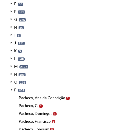
E
59
F
821
G
726
H
46
I
6
J
121
K
9
L
546
M
2127
N
180
O
126
P
853
Pacheco, Ana da Conceição
1
Pacheco, C.
1
Pacheco, Domingos
1
Pacheco, Francisco
1
Pacheco, Joaquim
5