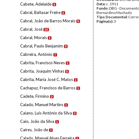
Cabete, Adelaide
Data:
c. 1911
2
Fundo:
DBG - Document
Cabral, Baltasar Freire
Bernardino Machado
2
Tipo Documental:
Corre
Cabral, João de Barros Morais
Página(s):
3
5
Cabral, José
10
Cabral, Morais
1
Cabral, Paulo Benjamim
5
Cabreira, António
7
Cabrita, Francisco Neves
1
Cabrita, Joaquim Vinhas
5
Cabrita, Maria José C. Matos
1
Cachapuz, Francisco de Barros
1
Cadete, Firmino
2
Caiado, Manuel Martins
1
Caiano, Luís António da Silva
3
Caio, João da Silva
1
Caires, João de
1
Calado, Manuel Alves Ferreira
1