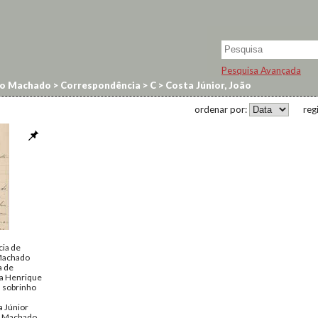
Pesquisa Avançada
no Machado
>
Correspondência
>
C
>
Costa Júnior, João
ordenar por:
reg
ia de
 Machado
a de
ra Henrique
, sobrinho
a Júnior
o Machado