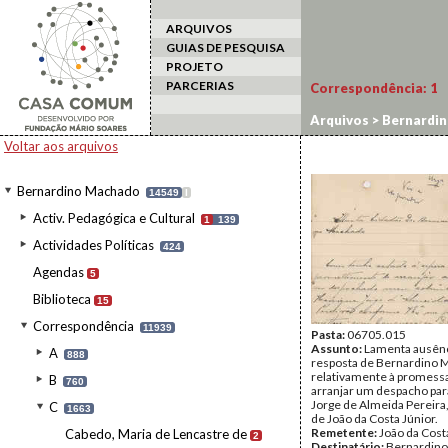
ARQUIVOS
GUIAS DE PESQUISA
PROJETO
PARCERIAS
Correspondência:
1
Arquivos
>
Bernardi
Voltar aos arquivos
Bernardino Machado
14549
I
Activ. Pedagógica e Cultural
1
139
Actividades Políticas
424
Agendas
5
Biblioteca
15
Correspondência
11939
Pasta:
06705.015
Assunto:
Lamenta ausênc
A
888
resposta de Bernardino
relativamente à promess
B
760
arranjar um despacho pa
Jorge de Almeida Pereira
C
1663
de João da Costa Júnior.
Remetente:
João da Cost
Cabedo, Maria de Lencastre de
2
Destinatário:
Bernardin