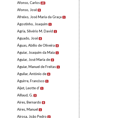
Afonso, Carlos
40
Afonso, José
5
Afreixo, José Maria da Graça
1
Agostinho, Joaquim
1
Agria, Silvério M. David
1
Aguado, José
4
Águas, Abílio de Oliveira
4
Aguiar, Joaquim da Maia
1
Aguiar, José Maria de
2
Aguiar, Manuel de Freitas
1
Aguilar, António de
4
Aguirre, Francisco
1
Aijet, Leotte d'
1
Aillaud, G.
3
Aires, Bernardo
8
Aires, Manuel
1
Airosa, João Pedro
2