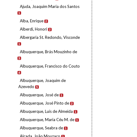
Ajuda, Joaquim Maria dos Santos
1
Alba, Enrique
2
Alberdi, Honori
2
Albergaria St. Redondo, Visconde
1
Albuquerque, Brás Mouzinho de
3
Albuquerque, Francisco do Couto
4
Albuquerque, Joaquim de
Azevedo
5
Albuquerque, José de
1
Albuquerque, José Pinto de
2
Albuquerque, Luís de Almeida
1
Albuquerque, Maria Céu M. de
1
Albuquerque, Seabra de
1
Alçada, João Mouzaco
1