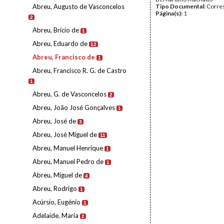
Abreu, Augusto de Vasconcelos
Tipo Documental:
Corre
Página(s):
1
2
Abreu, Brício de
1
Abreu, Eduardo de
12
Abreu, Francisco de
1
Abreu, Francisco R. G. de Castro
1
Abreu, G. de Vasconcelos
2
Abreu, João José Gonçalves
1
Abreu, José de
3
Abreu, José Miguel de
11
Abreu, Manuel Henrique
1
Abreu, Manuel Pedro de
1
Abreu, Miguel de
4
Abreu, Rodrigo
1
Acúrsio, Eugénio
1
Adelaide, Maria
2