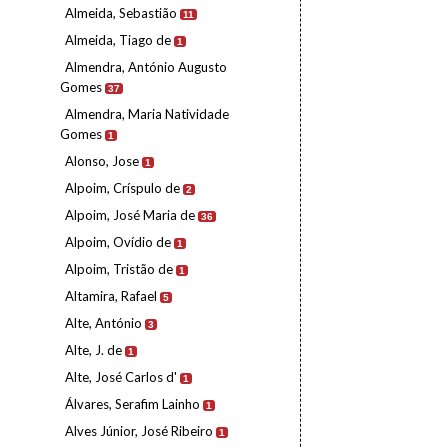
Almeida, Sebastião
11
Almeida, Tiago de
1
Almendra, António Augusto
Gomes
37
Almendra, Maria Natividade
Gomes
1
Alonso, Jose
1
Alpoim, Críspulo de
2
Alpoim, José Maria de
36
Alpoim, Ovídio de
1
Alpoim, Tristão de
1
Altamira, Rafael
5
Alte, António
3
Alte, J. de
1
Alte, José Carlos d'
1
Álvares, Serafim Lainho
1
Alves Júnior, José Ribeiro
1