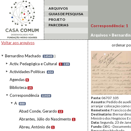
ARQUIVOS
GUIAS DE PESQUISA
PROJETO
PARCERIAS
Correspondência:
1
Arquivos
>
Bernardi
Voltar aos arquivos
ordenar po
Bernardino Machado
14549
I
Activ. Pedagógica e Cultural
1
139
Actividades Políticas
424
Agendas
5
Biblioteca
15
Correspondência
11939
Pasta:
06707.105
Assunto:
Pedido de auxíl
A
888
arranjar colocação como 
Remetente:
Francisco d
Abad Conde, Gerardo
12
Destinatário:
Bernardino
Ministro dos Negócios Es
Abrantes, Júlio do Nascimento
1
Data:
Segunda, 23 de Jan
Fundo:
DBG - Document
Abreu, António de
1
Bernardino Machado