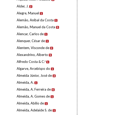
Alder, J.
2
Alegre, Manuel
1
Alemão, Aníbal da Costa
1
Alemão, Manuel da Costa
5
Alencar, Carlos de
1
Alenquer, César de
1
Alentem, Visconde de
2
Alexandrino, Alberto
5
Alfredo Costa & C.ª
1
Algarve, Arcebispo do
1
Almeida Júnior, José de
4
Almeida, A.
1
Almeida, A. Ferreira de
6
Almeida, A. Gomes de
1
Almeida, Abílio de
1
Almeida, Adelaide S. de
1