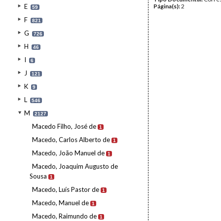
E
Página(s):
2
59
F
821
G
726
H
46
I
6
J
121
K
9
L
546
M
2127
Macedo Filho, José de
1
Macedo, Carlos Alberto de
1
Macedo, João Manuel de
1
Macedo, Joaquim Augusto de
Sousa
1
Macedo, Luís Pastor de
1
Macedo, Manuel de
1
Macedo, Raimundo de
1