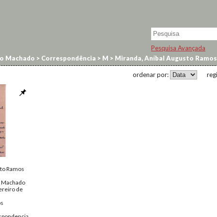
Pesquisa Avançada
no Machado
>
Correspondência
>
M
>
Miranda, Aníbal Augusto Ramos
ordenar por:
reg
sto Ramos
o Machado
ereiro de
os
spondencia