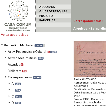
ARQUIVOS
GUIAS DE PESQUISA
PROJETO
PARCERIAS
Correspondência:
1
Arquivos
>
Bernardi
Voltar aos arquivos
Bernardino Machado
14549
I
Activ. Pedagógica e Cultural
1
139
Actividades Políticas
424
Agendas
5
Biblioteca
15
Correspondência
11939
Pasta:
06674.006
Remetente:
Aníbal Augu
A
888
de Miranda
Destinatário:
Bernardin
B
760
Data:
Segunda, 16 de Fev
1914
C
1663
Fundo:
DBG - Document
Bernardino Machado
D
193
Tipo Documental:
Corre