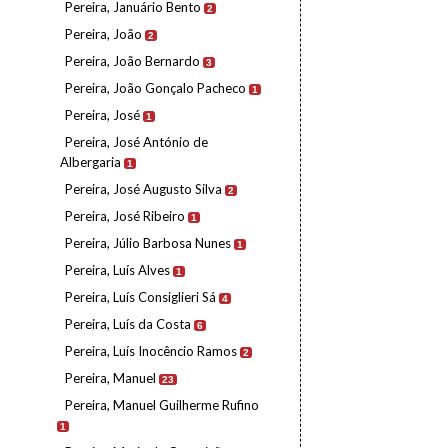
Pereira, Januário Bento
2
Pereira, João
2
Pereira, João Bernardo
3
Pereira, João Gonçalo Pacheco
1
Pereira, José
1
Pereira, José António de
Albergaria
1
Pereira, José Augusto Silva
2
Pereira, José Ribeiro
1
Pereira, Júlio Barbosa Nunes
1
Pereira, Luís Alves
1
Pereira, Luís Consiglieri Sá
4
Pereira, Luís da Costa
6
Pereira, Luís Inocêncio Ramos
2
Pereira, Manuel
23
Pereira, Manuel Guilherme Rufino
1