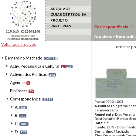
ARQUIVOS
GUIAS DE PESQUISA
PROJETO
PARCERIAS
Correspondência:
1
Arquivos
>
Bernardi
Voltar aos arquivos
ordenar po
Bernardino Machado
14549
I
Activ. Pedagógica e Cultural
1
139
Actividades Políticas
424
Agendas
5
Biblioteca
15
Correspondência
11939
Pasta:
07201.005
Assunto:
Telegrama de fe
A
888
de aniversário.
Remetente:
Dias Pereira
B
760
Destinatário:
Bernardin
Data:
s.d.
C
1663
Fundo:
DBG - Document
Bernardino Machado
D
193
Tipo Documental:
Corre