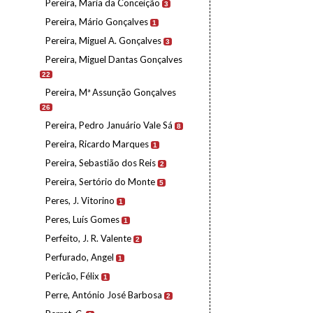
Pereira, Maria da Conceição
3
Pereira, Mário Gonçalves
1
Pereira, Miguel A. Gonçalves
3
Pereira, Miguel Dantas Gonçalves
22
Pereira, Mª Assunção Gonçalves
26
Pereira, Pedro Januário Vale Sá
8
Pereira, Ricardo Marques
1
Pereira, Sebastião dos Reis
2
Pereira, Sertório do Monte
5
Peres, J. Vitorino
1
Peres, Luís Gomes
1
Perfeito, J. R. Valente
2
Perfurado, Angel
1
Pericão, Félix
1
Perre, António José Barbosa
2