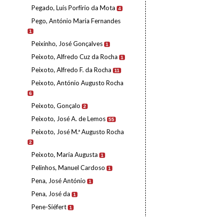
Pegado, Luís Porfírio da Mota
4
Pego, António Maria Fernandes
1
Peixinho, José Gonçalves
1
Peixoto, Alfredo Cuz da Rocha
1
Peixoto, Alfredo F. da Rocha
11
Peixoto, António Augusto Rocha
6
Peixoto, Gonçalo
2
Peixoto, José A. de Lemos
55
Peixoto, José M.ª Augusto Rocha
2
Peixoto, Maria Augusta
1
Pelinhos, Manuel Cardoso
1
Pena, José António
1
Pena, José da
1
Pene-Siéfert
1