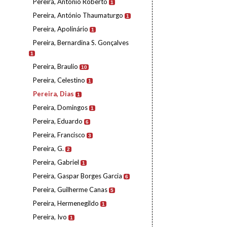
Pereira, António Roberto
1
Pereira, António Thaumaturgo
1
Pereira, Apolinário
1
Pereira, Bernardina S. Gonçalves
1
Pereira, Braulio
10
Pereira, Celestino
1
Pereira, Dias
1
Pereira, Domingos
1
Pereira, Eduardo
6
Pereira, Francisco
3
Pereira, G.
2
Pereira, Gabriel
1
Pereira, Gaspar Borges Garcia
6
Pereira, Guilherme Canas
5
Pereira, Hermenegildo
1
Pereira, Ivo
1