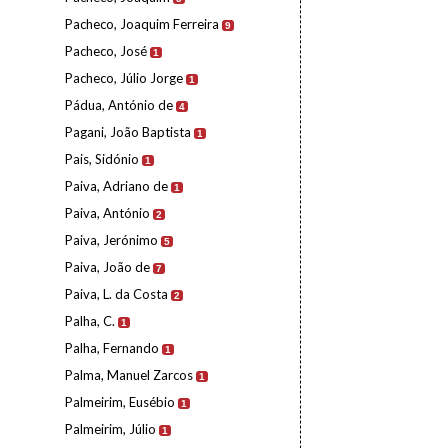
Pacheco, Joaquim Ferreira
9
Pacheco, José
1
Pacheco, Júlio Jorge
1
Pádua, António de
4
Pagani, João Baptista
1
Pais, Sidónio
1
Paiva, Adriano de
1
Paiva, António
2
Paiva, Jerónimo
5
Paiva, João de
7
Paiva, L. da Costa
2
Palha, C.
1
Palha, Fernando
1
Palma, Manuel Zarcos
1
Palmeirim, Eusébio
1
Palmeirim, Júlio
1