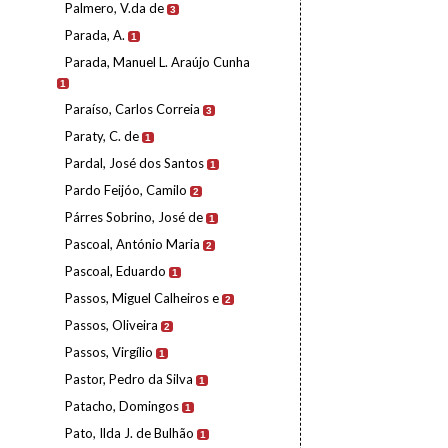
Palmero, V.da de
3
Parada, A.
1
Parada, Manuel L. Araújo Cunha
1
Paraíso, Carlos Correia
3
Paraty, C. de
1
Pardal, José dos Santos
1
Pardo Feijóo, Camilo
2
Párres Sobrino, José de
1
Pascoal, António Maria
2
Pascoal, Eduardo
1
Passos, Miguel Calheiros e
2
Passos, Oliveira
2
Passos, Virgílio
1
Pastor, Pedro da Silva
1
Patacho, Domingos
1
Pato, Ilda J. de Bulhão
1