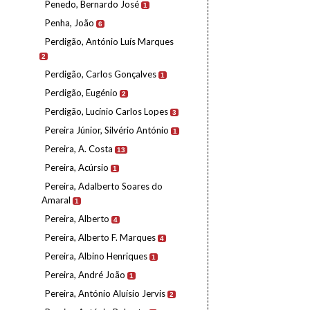
Penedo, Bernardo José
1
Penha, João
6
Perdigão, António Luís Marques
2
Perdigão, Carlos Gonçalves
1
Perdigão, Eugénio
2
Perdigão, Lucínio Carlos Lopes
3
Pereira Júnior, Silvério António
1
Pereira, A. Costa
13
Pereira, Acúrsio
1
Pereira, Adalberto Soares do
Amaral
1
Pereira, Alberto
4
Pereira, Alberto F. Marques
4
Pereira, Albino Henriques
1
Pereira, André João
1
Pereira, António Aluísio Jervis
2