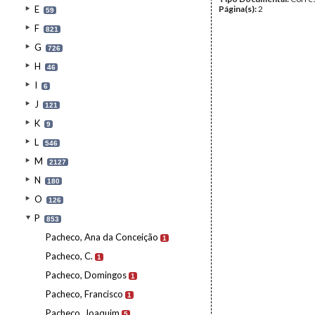
E
Página(s):
2
59
F
821
G
726
H
46
I
6
J
121
K
9
L
546
M
2127
N
180
O
126
P
853
Pacheco, Ana da Conceição
1
Pacheco, C.
1
Pacheco, Domingos
1
Pacheco, Francisco
1
Pacheco, Joaquim
5