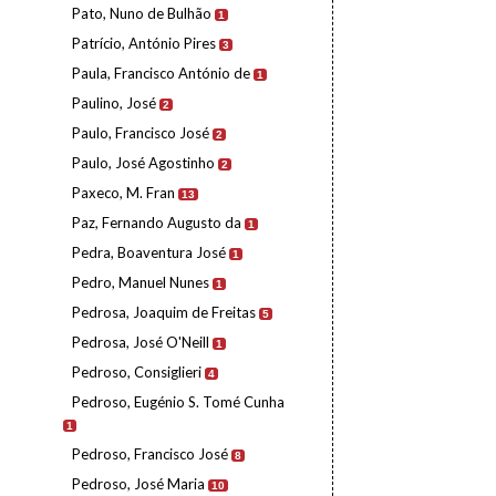
Pato, Nuno de Bulhão
1
Patrício, António Pires
3
Paula, Francisco António de
1
Paulino, José
2
Paulo, Francisco José
2
Paulo, José Agostinho
2
Paxeco, M. Fran
13
Paz, Fernando Augusto da
1
Pedra, Boaventura José
1
Pedro, Manuel Nunes
1
Pedrosa, Joaquim de Freitas
5
Pedrosa, José O'Neill
1
Pedroso, Consiglieri
4
Pedroso, Eugénio S. Tomé Cunha
1
Pedroso, Francisco José
8
Pedroso, José Maria
10