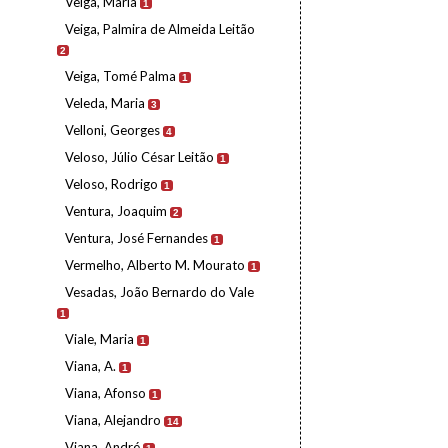
Veiga, Maria
1
Veiga, Palmira de Almeida Leitão
2
Veiga, Tomé Palma
1
Veleda, Maria
3
Velloni, Georges
4
Veloso, Júlio César Leitão
1
Veloso, Rodrigo
1
Ventura, Joaquim
2
Ventura, José Fernandes
1
Vermelho, Alberto M. Mourato
1
Vesadas, João Bernardo do Vale
1
Viale, Maria
1
Viana, A.
1
Viana, Afonso
1
Viana, Alejandro
14
Viana, André