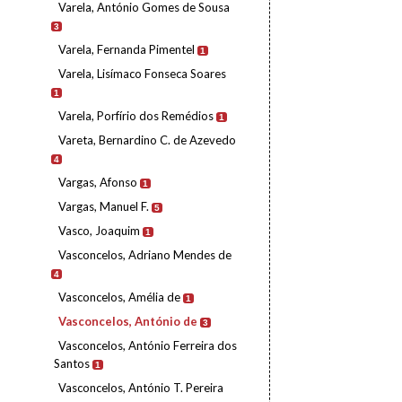
Varela, António Gomes de Sousa
3
Varela, Fernanda Pimentel
1
Varela, Lisímaco Fonseca Soares
1
Varela, Porfírio dos Remédios
1
Vareta, Bernardino C. de Azevedo
4
Vargas, Afonso
1
Vargas, Manuel F.
5
Vasco, Joaquim
1
Vasconcelos, Adriano Mendes de
4
Vasconcelos, Amélia de
1
Vasconcelos, António de
3
Vasconcelos, António Ferreira dos
Santos
1
Vasconcelos, António T. Pereira