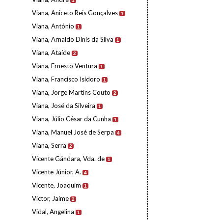
1
Viana, Aniceto Reis Gonçalves
1
Viana, António
1
Viana, Arnaldo Dinis da Silva
1
Viana, Ataíde
2
Viana, Ernesto Ventura
1
Viana, Francisco Isidoro
1
Viana, Jorge Martins Couto
2
Viana, José da Silveira
1
Viana, Júlio César da Cunha
1
Viana, Manuel José de Serpa
4
Viana, Serra
2
Vicente Gándara, Vda. de
1
Vicente Júnior, A.
4
Vicente, Joaquim
1
Victor, Jaime
2
Vidal, Angelina
1