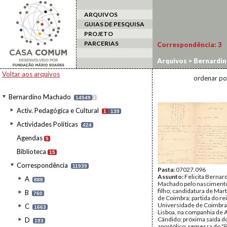
ARQUIVOS
GUIAS DE PESQUISA
PROJETO
PARCERIAS
Correspondência:
3
Arquivos
>
Bernardi
Voltar aos arquivos
ordenar po
Bernardino Machado
14549
I
Activ. Pedagógica e Cultural
1
139
Actividades Políticas
424
Agendas
5
Biblioteca
15
Correspondência
11939
Pasta:
07027.096
Assunto:
Felicita Bernar
A
888
Machado pelo nasciment
filho; candidatura de Mart
B
760
de Coimbra; partida do rei
Universidade de Coimbra
C
1663
Lisboa, na companhia de 
Cândido; próxima saída d
D
193
apostólico; remessa do "