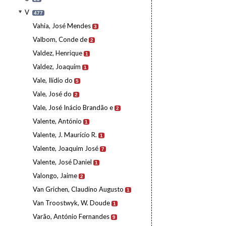
V
477
Vahia, José Mendes
3
Valbom, Conde de
2
Valdez, Henrique
1
Valdez, Joaquim
1
Vale, Ilídio do
5
Vale, José do
2
Vale, José Inácio Brandão e
2
Valente, António
1
Valente, J. Maurício R.
1
Valente, Joaquim José
7
Valente, José Daniel
1
Valongo, Jaime
2
Van Grichen, Claudino Augusto
1
Van Troostwyk, W. Doude
1
Varão, António Fernandes
9