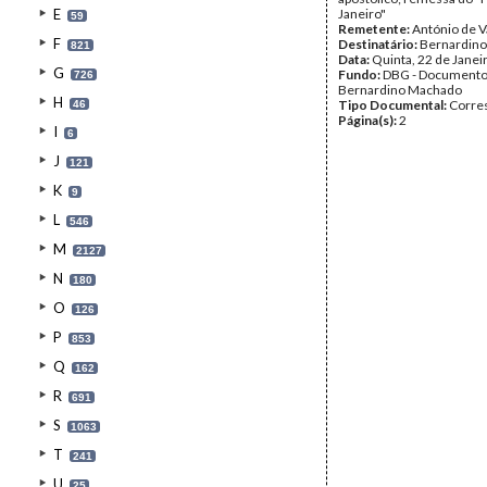
E
Janeiro"
59
Remetente:
António de 
F
Destinatário:
Bernardin
821
Data:
Quinta, 22 de Janei
G
Fundo:
DBG - Document
726
Bernardino Machado
H
Tipo Documental:
Corre
46
Página(s):
2
I
6
J
121
K
9
L
546
M
2127
N
180
O
126
P
853
Q
162
R
691
S
1063
T
241
U
25