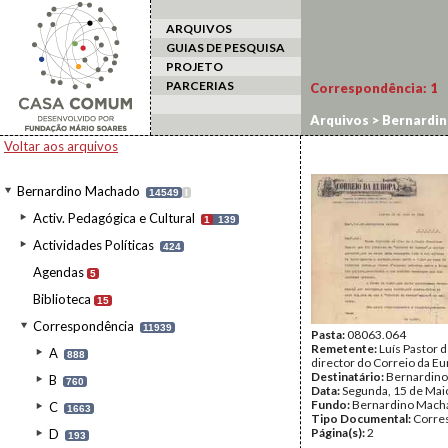
ARQUIVOS
GUIAS DE PESQUISA
PROJETO
PARCERIAS
Correspondência:
1
Arquivos
>
Bernardi
Voltar aos arquivos
Bernardino Machado
14549
I
Activ. Pedagógica e Cultural
1
139
Actividades Políticas
424
Agendas
5
Biblioteca
15
Correspondência
11939
Pasta:
08063.064
Remetente:
Luís Pastor 
A
888
director do Correio da E
Destinatário:
Bernardin
B
760
Data:
Segunda, 15 de Mai
Fundo:
Bernardino Mach
C
1663
Tipo Documental:
Corre
Página(s):
2
D
193