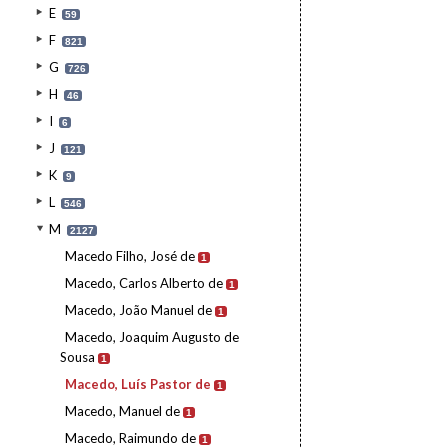
E
59
F
821
G
726
H
46
I
6
J
121
K
9
L
546
M
2127
Macedo Filho, José de
1
Macedo, Carlos Alberto de
1
Macedo, João Manuel de
1
Macedo, Joaquim Augusto de
Sousa
1
Macedo, Luís Pastor de
1
Macedo, Manuel de
1
Macedo, Raimundo de
1