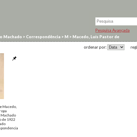
Pesquisa Avançada
no Machado
>
Correspondência
>
M
>
Macedo, Luís Pastor de
ordenar por:
reg
de Macedo,
uropa
o Machado
o de 1922
ado
spondencia