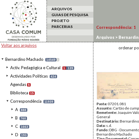
ARQUIVOS
GUIAS DE PESQUISA
PROJETO
PARCERIAS
Correspondência:
1
Arquivos
>
Bernardi
Voltar aos arquivos
ordenar po
Bernardino Machado
14549
I
Activ. Pedagógica e Cultural
1
139
Actividades Políticas
424
Agendas
5
Biblioteca
15
Correspondência
11939
Pasta:
07201.081
Assunto:
Cartão de cump
A
888
Remetente:
Joaquim Val
General
B
760
Destinatário:
Bernardin
Data:
s.d.
C
1663
Fundo:
DBG - Document
Bernardino Machado
D
193
Tipo Documental:
Corre