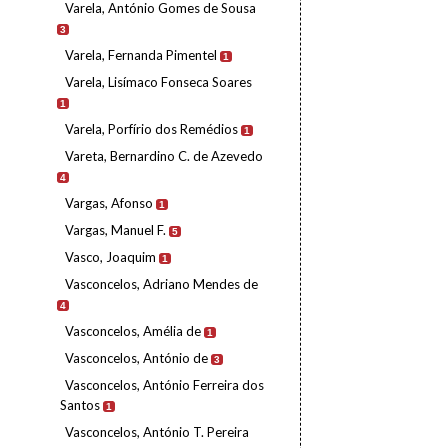
Varela, António Gomes de Sousa
3
Varela, Fernanda Pimentel
1
Varela, Lisímaco Fonseca Soares
1
Varela, Porfírio dos Remédios
1
Vareta, Bernardino C. de Azevedo
4
Vargas, Afonso
1
Vargas, Manuel F.
5
Vasco, Joaquim
1
Vasconcelos, Adriano Mendes de
4
Vasconcelos, Amélia de
1
Vasconcelos, António de
3
Vasconcelos, António Ferreira dos
Santos
1
Vasconcelos, António T. Pereira