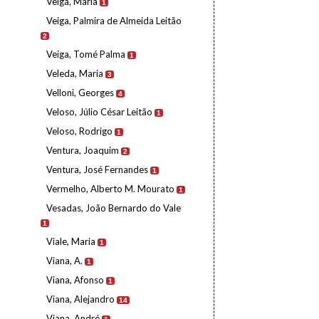
Veiga, Maria
1
Veiga, Palmira de Almeida Leitão
2
Veiga, Tomé Palma
1
Veleda, Maria
3
Velloni, Georges
4
Veloso, Júlio César Leitão
1
Veloso, Rodrigo
1
Ventura, Joaquim
2
Ventura, José Fernandes
1
Vermelho, Alberto M. Mourato
1
Vesadas, João Bernardo do Vale
1
Viale, Maria
1
Viana, A.
1
Viana, Afonso
1
Viana, Alejandro
14
Viana, André