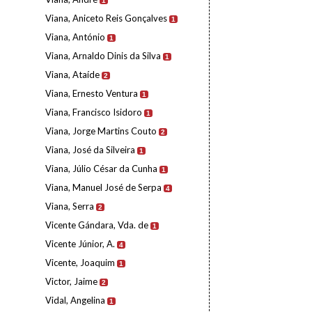
1
Viana, Aniceto Reis Gonçalves
1
Viana, António
1
Viana, Arnaldo Dinis da Silva
1
Viana, Ataíde
2
Viana, Ernesto Ventura
1
Viana, Francisco Isidoro
1
Viana, Jorge Martins Couto
2
Viana, José da Silveira
1
Viana, Júlio César da Cunha
1
Viana, Manuel José de Serpa
4
Viana, Serra
2
Vicente Gándara, Vda. de
1
Vicente Júnior, A.
4
Vicente, Joaquim
1
Victor, Jaime
2
Vidal, Angelina
1