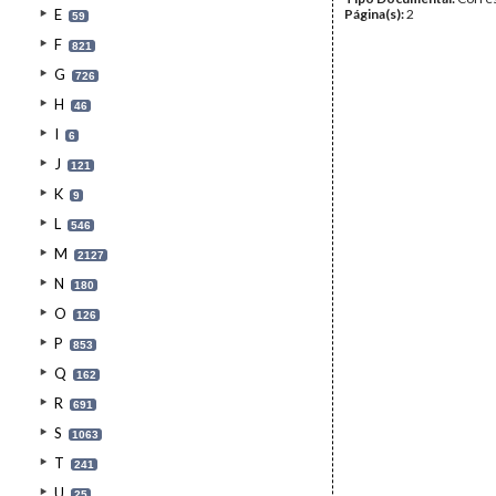
E
Página(s):
2
59
F
821
G
726
H
46
I
6
J
121
K
9
L
546
M
2127
N
180
O
126
P
853
Q
162
R
691
S
1063
T
241
U
25