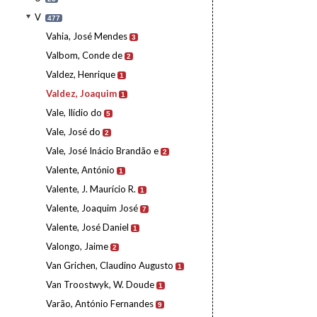
V
477
Vahia, José Mendes
3
Valbom, Conde de
2
Valdez, Henrique
1
Valdez, Joaquim
1
Vale, Ilídio do
5
Vale, José do
2
Vale, José Inácio Brandão e
2
Valente, António
1
Valente, J. Maurício R.
1
Valente, Joaquim José
7
Valente, José Daniel
1
Valongo, Jaime
2
Van Grichen, Claudino Augusto
1
Van Troostwyk, W. Doude
1
Varão, António Fernandes
9