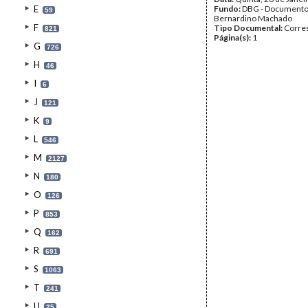
E
Fundo:
DBG - Document
59
Bernardino Machado
F
Tipo Documental:
Corre
821
Página(s):
1
G
726
H
46
I
6
J
121
K
9
L
546
M
2127
N
180
O
126
P
853
Q
162
R
691
S
1063
T
241
U
25