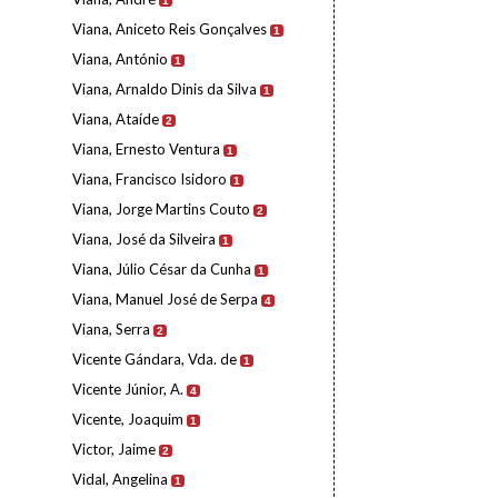
1
Viana, Aniceto Reis Gonçalves
1
Viana, António
1
Viana, Arnaldo Dinis da Silva
1
Viana, Ataíde
2
Viana, Ernesto Ventura
1
Viana, Francisco Isidoro
1
Viana, Jorge Martins Couto
2
Viana, José da Silveira
1
Viana, Júlio César da Cunha
1
Viana, Manuel José de Serpa
4
Viana, Serra
2
Vicente Gándara, Vda. de
1
Vicente Júnior, A.
4
Vicente, Joaquim
1
Victor, Jaime
2
Vidal, Angelina
1