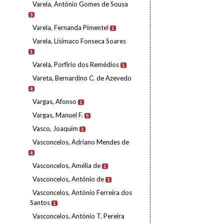
Varela, António Gomes de Sousa
3
Varela, Fernanda Pimentel
1
Varela, Lisímaco Fonseca Soares
1
Varela, Porfírio dos Remédios
1
Vareta, Bernardino C. de Azevedo
4
Vargas, Afonso
1
Vargas, Manuel F.
5
Vasco, Joaquim
1
Vasconcelos, Adriano Mendes de
4
Vasconcelos, Amélia de
1
Vasconcelos, António de
3
Vasconcelos, António Ferreira dos
Santos
1
Vasconcelos, António T. Pereira