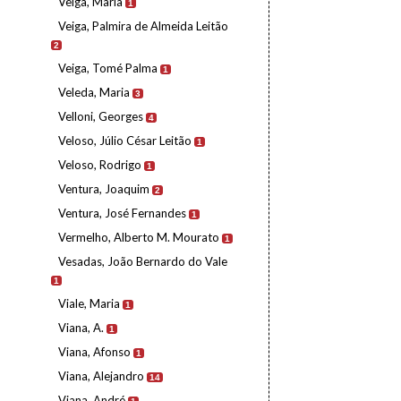
Veiga, Maria
1
Veiga, Palmira de Almeida Leitão
2
Veiga, Tomé Palma
1
Veleda, Maria
3
Velloni, Georges
4
Veloso, Júlio César Leitão
1
Veloso, Rodrigo
1
Ventura, Joaquim
2
Ventura, José Fernandes
1
Vermelho, Alberto M. Mourato
1
Vesadas, João Bernardo do Vale
1
Viale, Maria
1
Viana, A.
1
Viana, Afonso
1
Viana, Alejandro
14
Viana, André