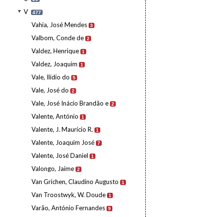
V
477
Vahia, José Mendes
3
Valbom, Conde de
2
Valdez, Henrique
1
Valdez, Joaquim
1
Vale, Ilídio do
5
Vale, José do
2
Vale, José Inácio Brandão e
2
Valente, António
1
Valente, J. Maurício R.
1
Valente, Joaquim José
7
Valente, José Daniel
1
Valongo, Jaime
2
Van Grichen, Claudino Augusto
1
Van Troostwyk, W. Doude
1
Varão, António Fernandes
9