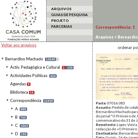
ARQUIVOS
GUIAS DE PESQUISA
PROJETO
PARCERIAS
Correspondência:
1
Arquivos
>
Bernardi
Voltar aos arquivos
ordenar po
Bernardino Machado
14549
I
Activ. Pedagógica e Cultural
1
139
Actividades Políticas
424
Agendas
5
Biblioteca
15
Correspondência
11939
Pasta:
07016.085
Assunto:
Pedido de cola
A
888
Bernardino Machado par
do jornal "O Primeiro de J
B
760
comemorativo do 31 de J
Remetente:
Lopes Vieira
C
1663
redacção de «O Primeiro 
Destinatário:
Bernardin
D
193
Data:
Quinta, 26 de Janei