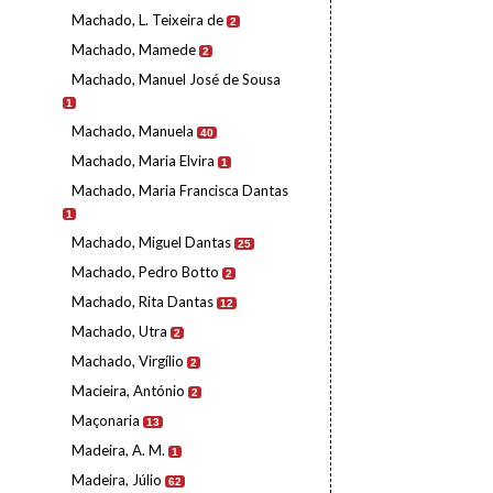
Machado, L. Teixeira de
2
Machado, Mamede
2
Machado, Manuel José de Sousa
1
Machado, Manuela
40
Machado, Maria Elvira
1
Machado, Maria Francisca Dantas
1
Machado, Miguel Dantas
25
Machado, Pedro Botto
2
Machado, Rita Dantas
12
Machado, Utra
2
Machado, Virgílio
2
Macieira, António
2
Maçonaria
13
Madeira, A. M.
1
Madeira, Júlio
62