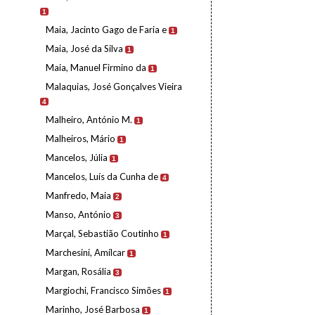
1
Maia, Jacinto Gago de Faria e
1
Maia, José da Silva
1
Maia, Manuel Firmino da
1
Malaquias, José Gonçalves Vieira
4
Malheiro, António M.
1
Malheiros, Mário
1
Mancelos, Júlia
1
Mancelos, Luís da Cunha de
4
Manfredo, Maia
2
Manso, António
3
Marçal, Sebastião Coutinho
1
Marchesini, Amílcar
1
Margan, Rosália
3
Margiochi, Francisco Simões
1
Marinho, José Barbosa
1