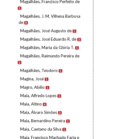
Magalhães, Francisco Perfeito de
1
Magalhães, J. M. Vilhena Barbosa
de
5
Magalhães, José Augusto de
1
Magalhães, José Eduardo R. de
3
Magalhães, Maria da Glória T.
1
Magalhães, Raimundo Pereira de
1
Magalhães, Teodoro
1
Magina, José
1
Magro, Abílio
1
Maia, Alfredo Lopes
1
Maia, Altino
4
Maia, Álvaro Simões
2
Maia, Bernardino Pereira
1
Maia, Caetano da Silva
1
Maia, Francisco Machado Faria e