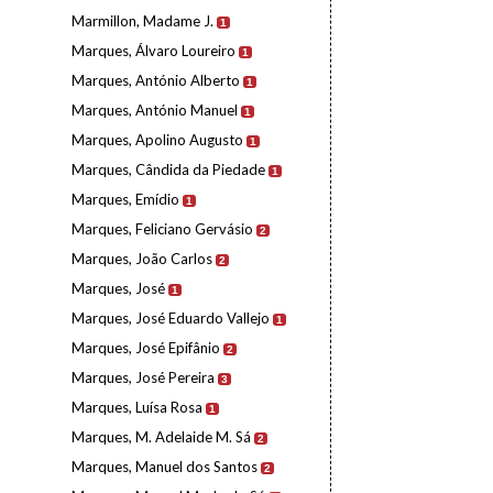
Marmillon, Madame J.
1
Marques, Álvaro Loureiro
1
Marques, António Alberto
1
Marques, António Manuel
1
Marques, Apolino Augusto
1
Marques, Cândida da Piedade
1
Marques, Emídio
1
Marques, Feliciano Gervásio
2
Marques, João Carlos
2
Marques, José
1
Marques, José Eduardo Vallejo
1
Marques, José Epifânio
2
Marques, José Pereira
3
Marques, Luísa Rosa
1
Marques, M. Adelaide M. Sá
2
Marques, Manuel dos Santos
2