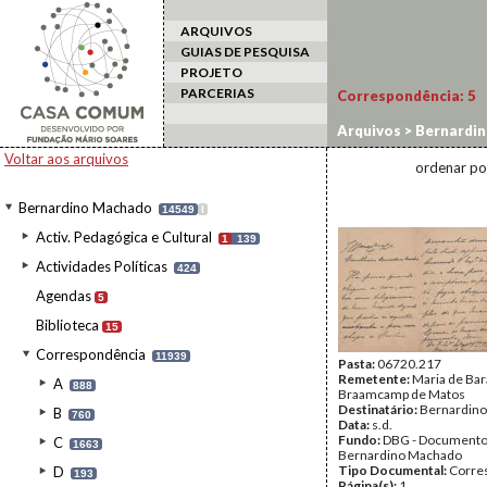
ARQUIVOS
GUIAS DE PESQUISA
PROJETO
PARCERIAS
Correspondência:
5
Arquivos
>
Bernardi
Voltar aos arquivos
ordenar po
Bernardino Machado
14549
I
Activ. Pedagógica e Cultural
1
139
Actividades Políticas
424
Agendas
5
Biblioteca
15
Correspondência
11939
Pasta:
06720.217
Remetente:
Maria de Ba
A
888
Braamcamp de Matos
Destinatário:
Bernardin
B
760
Data:
s.d.
Fundo:
DBG - Document
C
1663
Bernardino Machado
Tipo Documental:
Corre
D
193
Página(s):
1