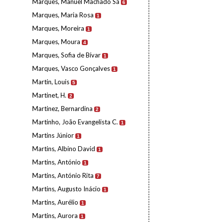
Marques, Manuel Machado Sá
6
Marques, Maria Rosa
1
Marques, Moreira
1
Marques, Moura
4
Marques, Sofia de Bívar
1
Marques, Vasco Gonçalves
1
Martin, Louis
5
Martinet, H.
2
Martinez, Bernardina
2
Martinho, João Evangelista C.
1
Martins Júnior
1
Martins, Albino David
1
Martins, António
1
Martins, António Rita
7
Martins, Augusto Inácio
1
Martins, Aurélio
1
Martins, Aurora
1