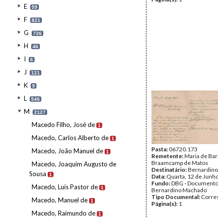
E
59
F
821
G
726
H
46
I
6
J
121
K
9
L
546
M
2127
Macedo Filho, José de
1
Macedo, Carlos Alberto de
1
Pasta:
06720.173
Macedo, João Manuel de
1
Remetente:
Maria de Ba
Braamcamp de Matos
Macedo, Joaquim Augusto de
Destinatário:
Bernardin
Sousa
1
Data:
Quarta, 12 de Junh
Fundo:
DBG - Document
Macedo, Luís Pastor de
1
Bernardino Machado
Tipo Documental:
Corre
Macedo, Manuel de
1
Página(s):
1
Macedo, Raimundo de
1