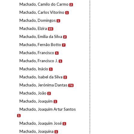
Machado, Camilo do Carmo
2
Machado, Carlos Vitorino
1
Machado, Domingos
1
Machado, Elzira
65
Machado, Emília da Silva
2
Machado, Fernão Botto
7
Machado, Francisco
1
Machado, Francisco J.
1
Machado, Inácio
1
Machado, Isabel da Silva
2
Machado, Jerónima Dantas
74
Machado, João
2
Machado, Joaquim
1
Machado, Joaquim Artur Santos
1
Machado, Joaquim José
1
Machado, Joaquina
1