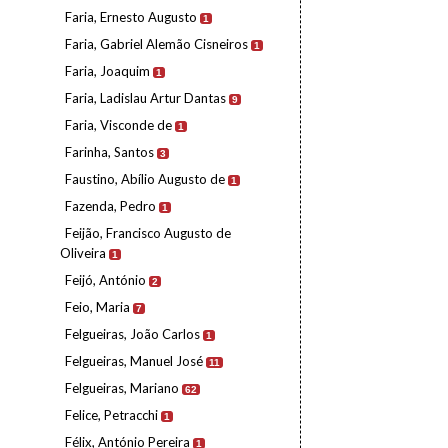
Faria, Ernesto Augusto
1
Faria, Gabriel Alemão Cisneiros
1
Faria, Joaquim
1
Faria, Ladislau Artur Dantas
9
Faria, Visconde de
1
Farinha, Santos
3
Faustino, Abílio Augusto de
1
Fazenda, Pedro
1
Feijão, Francisco Augusto de
Oliveira
1
Feijó, António
2
Feio, Maria
7
Felgueiras, João Carlos
1
Felgueiras, Manuel José
11
Felgueiras, Mariano
62
Felice, Petracchi
1
Félix, António Pereira
1