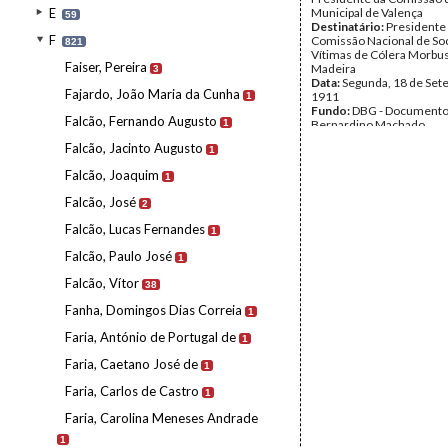
E
Municipal de Valença
59
Destinatário:
Presidente
F
Comissão Nacional de So
821
Vítimas de Cólera Morbus 
Faiser, Pereira
Madeira
3
Data:
Segunda, 18 de Set
Fajardo, João Maria da Cunha
1911
1
Fundo:
DBG - Document
Falcão, Fernando Augusto
1
Bernardino Machado
Tipo Documental:
Corre
Falcão, Jacinto Augusto
1
Página(s):
1
Falcão, Joaquim
1
Falcão, José
2
Falcão, Lucas Fernandes
1
Falcão, Paulo José
1
Falcão, Vítor
38
Fanha, Domingos Dias Correia
1
Faria, António de Portugal de
1
Faria, Caetano José de
1
Faria, Carlos de Castro
1
Faria, Carolina Meneses Andrade
1