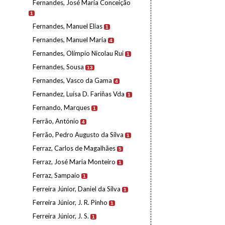
Fernandes, José Maria Conceição
1
Fernandes, Manuel Elias
1
Fernandes, Manuel Maria
4
Fernandes, Olímpio Nicolau Rui
1
Fernandes, Sousa
13
Fernandes, Vasco da Gama
4
Fernandez, Luísa D. Fariñas Vda
1
Fernando, Marques
1
Ferrão, António
4
Ferrão, Pedro Augusto da Silva
1
Ferraz, Carlos de Magalhães
5
Ferraz, José Maria Monteiro
1
Ferraz, Sampaio
1
Ferreira Júnior, Daniel da Silva
1
Ferreira Júnior, J. R. Pinho
1
Ferreira Júnior, J. S.
1