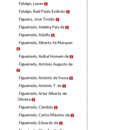
Fidalgo, Lopes
1
Fidalgo, Raúl Paulo Estêvão
1
Figueira, José Tristão
1
Figueiredo, Adelina Pais de
1
Figueiredo, Adolfo
3
Figueiredo, Alberto Sá Marques
6
Figueiredo, Aníbal Homem de
1
Figueiredo, António Augusto de
1
Figueiredo, António de Sousa
1
Figueiredo, António T. de
1
Figueiredo, Artur Alberto de
Oliveira
2
Figueiredo, Cândido
3
Figueiredo, Carlos Máximo de
1
Figueiredo, Eduardo de
1