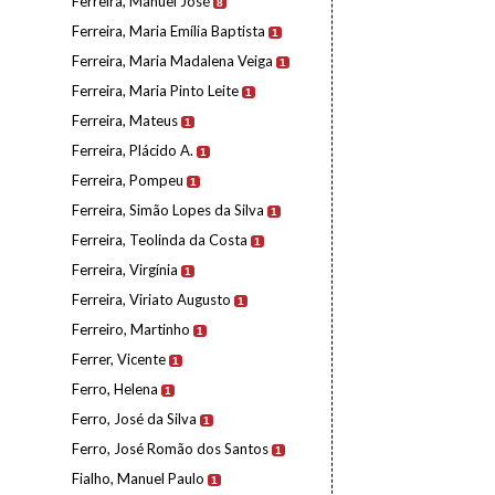
Ferreira, Manuel José
8
Ferreira, Maria Emília Baptista
1
Ferreira, Maria Madalena Veiga
1
Ferreira, Maria Pinto Leite
1
Ferreira, Mateus
1
Ferreira, Plácido A.
1
Ferreira, Pompeu
1
Ferreira, Simão Lopes da Silva
1
Ferreira, Teolinda da Costa
1
Ferreira, Virgínia
1
Ferreira, Viriato Augusto
1
Ferreiro, Martinho
1
Ferrer, Vicente
1
Ferro, Helena
1
Ferro, José da Silva
1
Ferro, José Romão dos Santos
1
Fialho, Manuel Paulo
1