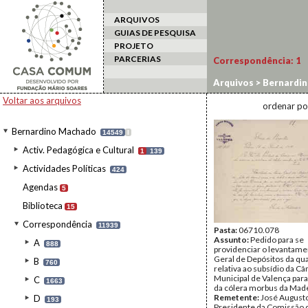
ARQUIVOS
GUIAS DE PESQUISA
PROJETO
PARCERIAS
Correspondência:
1
Arquivos
>
Bernardi
Voltar aos arquivos
ordenar po
Bernardino Machado
14549
I
Activ. Pedagógica e Cultural
1
139
Actividades Políticas
424
Agendas
5
Biblioteca
15
Correspondência
11939
Pasta:
06710.078
Assunto:
Pedido para se
A
888
providenciar o levantame
Geral de Depósitos da qu
B
760
relativa ao subsídio da C
Municipal de Valença para
C
1663
da cólera morbus da Made
Remetente:
José Augusto 
D
193
Presidente da Comissão 