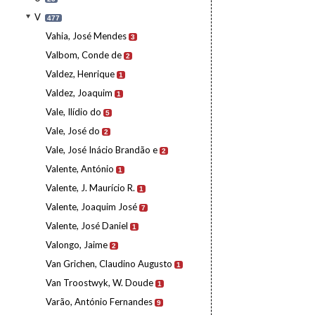
V
477
Vahia, José Mendes
3
Valbom, Conde de
2
Valdez, Henrique
1
Valdez, Joaquim
1
Vale, Ilídio do
5
Vale, José do
2
Vale, José Inácio Brandão e
2
Valente, António
1
Valente, J. Maurício R.
1
Valente, Joaquim José
7
Valente, José Daniel
1
Valongo, Jaime
2
Van Grichen, Claudino Augusto
1
Van Troostwyk, W. Doude
1
Varão, António Fernandes
9