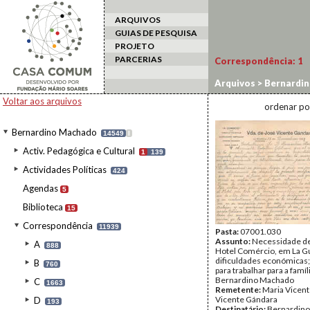
ARQUIVOS
GUIAS DE PESQUISA
PROJETO
PARCERIAS
Correspondência:
1
Arquivos
>
Bernardi
Voltar aos arquivos
ordenar po
Bernardino Machado
14549
I
Activ. Pedagógica e Cultural
1
139
Actividades Políticas
424
Agendas
5
Biblioteca
15
Correspondência
11939
Pasta:
07001.030
Assunto:
Necessidade de
A
888
Hotel Comércio, em La Gu
dificuldades económicas;
B
760
para trabalhar para a famíl
Bernardino Machado
C
1663
Remetente:
Maria Vicent
Vicente Gándara
D
193
Destinatário:
Bernardin