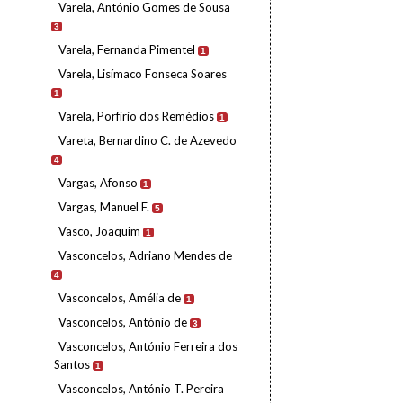
Varela, António Gomes de Sousa
3
Varela, Fernanda Pimentel
1
Varela, Lisímaco Fonseca Soares
1
Varela, Porfírio dos Remédios
1
Vareta, Bernardino C. de Azevedo
4
Vargas, Afonso
1
Vargas, Manuel F.
5
Vasco, Joaquim
1
Vasconcelos, Adriano Mendes de
4
Vasconcelos, Amélia de
1
Vasconcelos, António de
3
Vasconcelos, António Ferreira dos
Santos
1
Vasconcelos, António T. Pereira