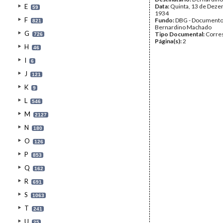
E
Data:
Quinta, 13 de Deze
59
1934
F
Fundo:
DBG - Document
821
Bernardino Machado
G
Tipo Documental:
Corre
726
Página(s):
2
H
46
I
6
J
121
K
9
L
546
M
2127
N
180
O
126
P
853
Q
162
R
691
S
1063
T
241
U
25