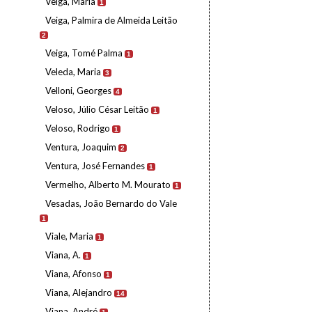
Veiga, Maria
1
Veiga, Palmira de Almeida Leitão
2
Veiga, Tomé Palma
1
Veleda, Maria
3
Velloni, Georges
4
Veloso, Júlio César Leitão
1
Veloso, Rodrigo
1
Ventura, Joaquim
2
Ventura, José Fernandes
1
Vermelho, Alberto M. Mourato
1
Vesadas, João Bernardo do Vale
1
Viale, Maria
1
Viana, A.
1
Viana, Afonso
1
Viana, Alejandro
14
Viana, André