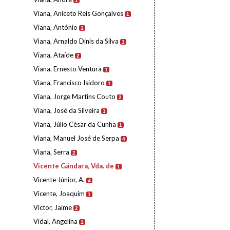
1
Viana, Aniceto Reis Gonçalves
1
Viana, António
1
Viana, Arnaldo Dinis da Silva
1
Viana, Ataíde
2
Viana, Ernesto Ventura
1
Viana, Francisco Isidoro
1
Viana, Jorge Martins Couto
2
Viana, José da Silveira
1
Viana, Júlio César da Cunha
1
Viana, Manuel José de Serpa
4
Viana, Serra
2
Vicente Gándara, Vda. de
1
Vicente Júnior, A.
4
Vicente, Joaquim
1
Victor, Jaime
2
Vidal, Angelina
1