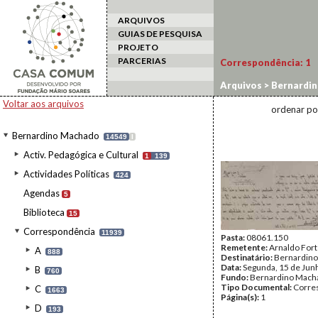
ARQUIVOS
GUIAS DE PESQUISA
PROJETO
PARCERIAS
Correspondência:
1
Arquivos
>
Bernardi
Voltar aos arquivos
ordenar po
Bernardino Machado
14549
I
Activ. Pedagógica e Cultural
1
139
Actividades Políticas
424
Agendas
5
Biblioteca
15
Correspondência
11939
Pasta:
08061.150
Remetente:
Arnaldo For
A
888
Destinatário:
Bernardin
Data:
Segunda, 15 de Jun
B
760
Fundo:
Bernardino Mach
Tipo Documental:
Corre
C
1663
Página(s):
1
D
193