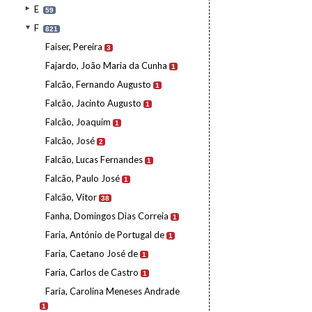
E
59
F
821
Faiser, Pereira
3
Fajardo, João Maria da Cunha
1
Falcão, Fernando Augusto
1
Falcão, Jacinto Augusto
1
Falcão, Joaquim
1
Falcão, José
2
Falcão, Lucas Fernandes
1
Falcão, Paulo José
1
Falcão, Vítor
38
Fanha, Domingos Dias Correia
1
Faria, António de Portugal de
1
Faria, Caetano José de
1
Faria, Carlos de Castro
1
Faria, Carolina Meneses Andrade
1