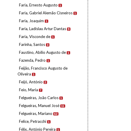
Faria, Ernesto Augusto
1
Faria, Gabriel Alemão Cisneiros
1
Faria, Joaquim
1
Faria, Ladislau Artur Dantas
9
Faria, Visconde de
1
Farinha, Santos
3
Faustino, Abílio Augusto de
1
Fazenda, Pedro
1
Feijão, Francisco Augusto de
Oliveira
1
Feijó, António
2
Feio, Maria
7
Felgueiras, João Carlos
1
Felgueiras, Manuel José
11
Felgueiras, Mariano
62
Felice, Petracchi
1
Félix, António Pereira
1