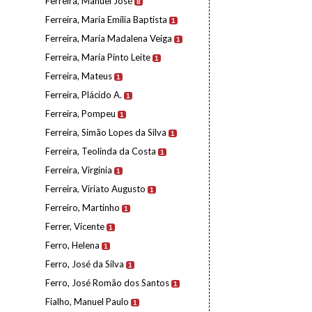
Ferreira, Manuel José
8
Ferreira, Maria Emília Baptista
1
Ferreira, Maria Madalena Veiga
1
Ferreira, Maria Pinto Leite
1
Ferreira, Mateus
1
Ferreira, Plácido A.
1
Ferreira, Pompeu
1
Ferreira, Simão Lopes da Silva
1
Ferreira, Teolinda da Costa
1
Ferreira, Virgínia
1
Ferreira, Viriato Augusto
1
Ferreiro, Martinho
1
Ferrer, Vicente
1
Ferro, Helena
1
Ferro, José da Silva
1
Ferro, José Romão dos Santos
1
Fialho, Manuel Paulo
1