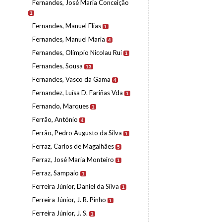
Fernandes, José Maria Conceição
1
Fernandes, Manuel Elias
1
Fernandes, Manuel Maria
4
Fernandes, Olímpio Nicolau Rui
1
Fernandes, Sousa
13
Fernandes, Vasco da Gama
4
Fernandez, Luísa D. Fariñas Vda
1
Fernando, Marques
1
Ferrão, António
4
Ferrão, Pedro Augusto da Silva
1
Ferraz, Carlos de Magalhães
5
Ferraz, José Maria Monteiro
1
Ferraz, Sampaio
1
Ferreira Júnior, Daniel da Silva
1
Ferreira Júnior, J. R. Pinho
1
Ferreira Júnior, J. S.
1