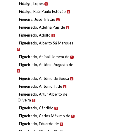
Fidalgo, Lopes
1
Fidalgo, Raúl Paulo Estêvão
1
Figueira, José Tristão
1
Figueiredo, Adelina Pais de
1
Figueiredo, Adolfo
3
Figueiredo, Alberto Sá Marques
6
Figueiredo, Aníbal Homem de
1
Figueiredo, António Augusto de
1
Figueiredo, António de Sousa
1
Figueiredo, António T. de
1
Figueiredo, Artur Alberto de
Oliveira
2
Figueiredo, Cândido
3
Figueiredo, Carlos Máximo de
1
Figueiredo, Eduardo de
1