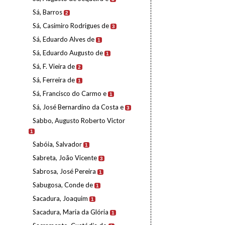
Sá, Barros
2
Sá, Casimiro Rodrigues de
3
Sá, Eduardo Alves de
1
Sá, Eduardo Augusto de
1
Sá, F. Vieira de
2
Sá, Ferreira de
1
Sá, Francisco do Carmo e
1
Sá, José Bernardino da Costa e
3
Sabbo, Augusto Roberto Victor
1
Sabóia, Salvador
1
Sabreta, João Vicente
3
Sabrosa, José Pereira
1
Sabugosa, Conde de
1
Sacadura, Joaquim
1
Sacadura, Maria da Glória
1