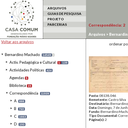
ARQUIVOS
GUIAS DE PESQUISA
PROJETO
PARCERIAS
Correspondência:
2
Arquivos
>
Bernardi
Voltar aos arquivos
ordenar po
Bernardino Machado
14549
I
Activ. Pedagógica e Cultural
1
139
Actividades Políticas
424
Agendas
5
Biblioteca
15
Correspondência
11939
Pasta:
08138.046
Remetente:
Castro Silva
A
888
Destinatário:
Bernardin
Data:
Domingo, 7 de Junh
B
760
Fundo:
Bernardino Mach
Tipo Documental:
Corre
C
1663
Página(s):
2
D
193