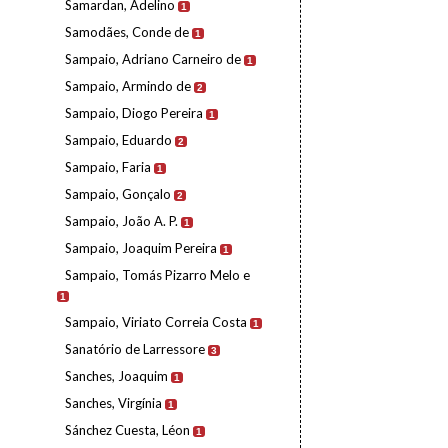
Samardan, Adelino
1
Samodães, Conde de
1
Sampaio, Adriano Carneiro de
1
Sampaio, Armindo de
2
Sampaio, Diogo Pereira
1
Sampaio, Eduardo
2
Sampaio, Faria
1
Sampaio, Gonçalo
2
Sampaio, João A. P.
1
Sampaio, Joaquim Pereira
1
Sampaio, Tomás Pizarro Melo e
1
Sampaio, Viriato Correia Costa
1
Sanatório de Larressore
3
Sanches, Joaquim
1
Sanches, Virgínia
1
Sánchez Cuesta, Léon
1