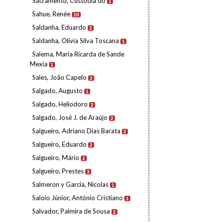
Sacramento, Custódia do
1
Sahue, Renée
10
Saldanha, Eduardo
2
Saldanha, Olívia Silva Toscana
1
Salema, Maria Ricarda de Sande
Mexia
1
Sales, João Capelo
2
Salgado, Augusto
1
Salgado, Heliodoro
2
Salgado, José J. de Araújo
2
Salgueiro, Adriano Dias Barata
2
Salgueiro, Eduardo
2
Salgueiro, Mário
2
Salgueiro, Prestes
3
Salmeron y Garcia, Nicolas
1
Saloio Júnior, António Cristiano
1
Salvador, Palmira de Sousa
2