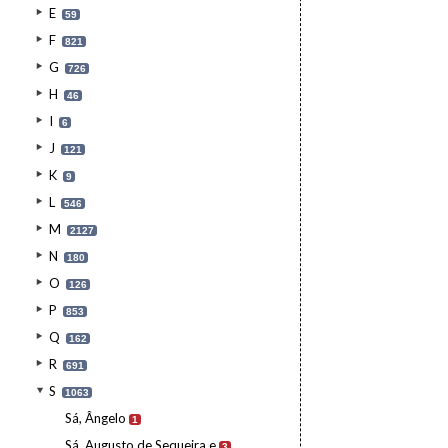
E
59
F
821
G
726
H
46
I
6
J
121
K
9
L
546
M
2127
N
180
O
126
P
853
Q
162
R
691
S
1063
Sá, Ângelo
1
Sá, Augusto de Sequeira e
3