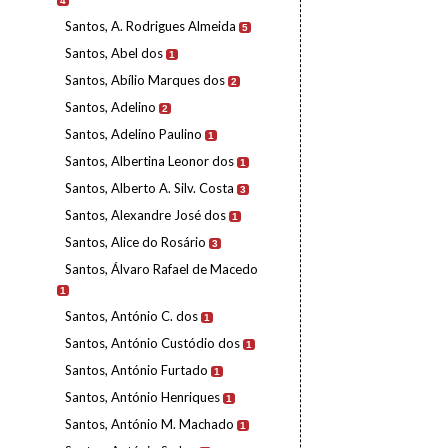
4
Santos, A. Rodrigues Almeida
5
Santos, Abel dos
1
Santos, Abílio Marques dos
2
Santos, Adelino
2
Santos, Adelino Paulino
1
Santos, Albertina Leonor dos
1
Santos, Alberto A. Silv. Costa
3
Santos, Alexandre José dos
1
Santos, Alice do Rosário
3
Santos, Álvaro Rafael de Macedo
1
Santos, António C. dos
1
Santos, António Custódio dos
1
Santos, António Furtado
1
Santos, António Henriques
1
Santos, António M. Machado
1