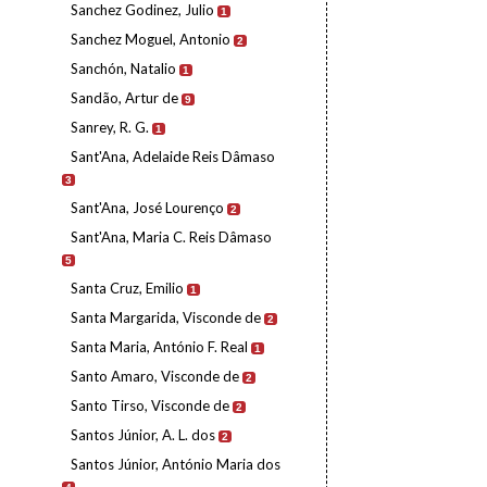
Sanchez Godinez, Julio
1
Sanchez Moguel, Antonio
2
Sanchón, Natalio
1
Sandão, Artur de
9
Sanrey, R. G.
1
Sant'Ana, Adelaide Reis Dâmaso
3
Sant'Ana, José Lourenço
2
Sant'Ana, Maria C. Reis Dâmaso
5
Santa Cruz, Emilio
1
Santa Margarida, Visconde de
2
Santa Maria, António F. Real
1
Santo Amaro, Visconde de
2
Santo Tirso, Visconde de
2
Santos Júnior, A. L. dos
2
Santos Júnior, António Maria dos