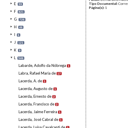
E
Tipo Documental:
Corre
59
Página(s):
1
F
821
G
726
H
46
I
6
J
121
K
9
L
546
Labarde, Adolfo da Nóbrega
1
Labra, Rafael Maria de
17
Lacerda, A. de
1
Lacerda, Augusto de
1
Lacerda, Ernesto de
2
Lacerda, Francisco de
2
Lacerda, Jaime Ferreira
1
Lacerda, José Cabral de
1
Lacerda, Luísa Cavalcanti de
1