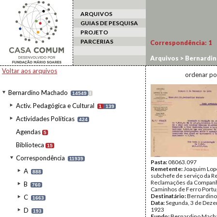
ARQUIVOS
GUIAS DE PESQUISA
PROJETO
PARCERIAS
Correspondência:
1
Arquivos
>
Bernardi
Voltar aos arquivos
ordenar po
Bernardino Machado
14549
I
Activ. Pedagógica e Cultural
1
139
Actividades Políticas
424
Agendas
5
Biblioteca
15
Correspondência
11939
Pasta:
08063.097
Remetente:
Joaquim Lop
A
888
subchefe de serviço da R
Reclamações da Companh
B
760
Caminhos de Ferro Port
Destinatário:
Bernardin
C
1663
Data:
Segunda, 3 de Dez
1923
D
193
Fundo:
Bernardino Mach