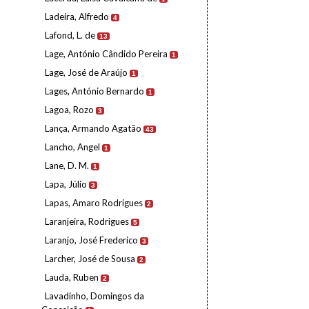
Ladeira, Alfredo
4
Lafond, L. de
13
Lage, António Cândido Pereira
1
Lage, José de Araújo
1
Lages, António Bernardo
1
Lagoa, Rozo
3
Lança, Armando Agatão
43
Lancho, Angel
1
Lane, D. M.
1
Lapa, Júlio
3
Lapas, Amaro Rodrigues
2
Laranjeira, Rodrigues
5
Laranjo, José Frederico
3
Larcher, José de Sousa
2
Lauda, Ruben
2
Lavadinho, Domingos da