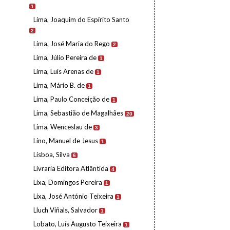
1
Lima, Joaquim do Espírito Santo
2
Lima, José Maria do Rego
2
Lima, Júlio Pereira de
1
Lima, Luís Arenas de
1
Lima, Mário B. de
1
Lima, Paulo Conceição de
1
Lima, Sebastião de Magalhães
20
Lima, Wenceslau de
3
Lino, Manuel de Jesus
1
Lisboa, Silva
6
Livraria Editora Atlântida
4
Lixa, Domingos Pereira
1
Lixa, José António Teixeira
1
Lluch Viñals, Salvador
1
Lobato, Luís Augusto Teixeira
1