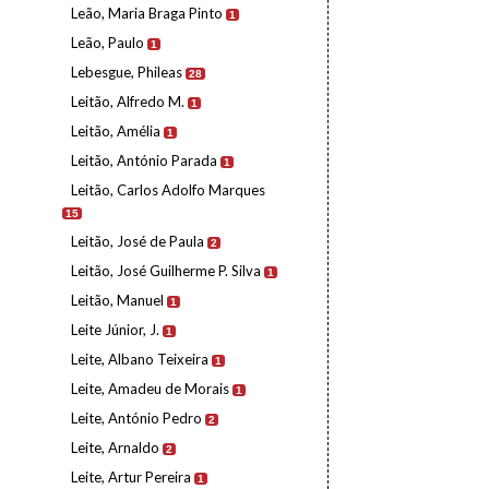
Leão, Maria Braga Pinto
1
Leão, Paulo
1
Lebesgue, Phileas
28
Leitão, Alfredo M.
1
Leitão, Amélia
1
Leitão, António Parada
1
Leitão, Carlos Adolfo Marques
15
Leitão, José de Paula
2
Leitão, José Guilherme P. Silva
1
Leitão, Manuel
1
Leite Júnior, J.
1
Leite, Albano Teixeira
1
Leite, Amadeu de Morais
1
Leite, António Pedro
2
Leite, Arnaldo
2
Leite, Artur Pereira
1