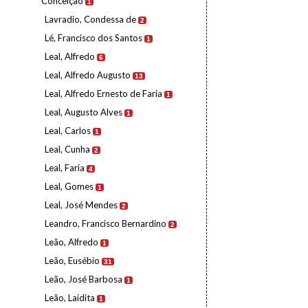
Conceição
1
Lavradio, Condessa de
2
Lé, Francisco dos Santos
1
Leal, Alfredo
6
Leal, Alfredo Augusto
13
Leal, Alfredo Ernesto de Faria
1
Leal, Augusto Alves
1
Leal, Carlos
1
Leal, Cunha
2
Leal, Faria
4
Leal, Gomes
1
Leal, José Mendes
2
Leandro, Francisco Bernardino
2
Leão, Alfredo
1
Leão, Eusébio
31
Leão, José Barbosa
1
Leão, Laidita
1