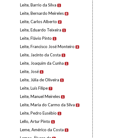
Leite, Barrio da Silva
1
Leite, Bernardo Meireles
8
Leite, Carlos Alberto
2
Leite, Eduardo Teixeira
1
Leite, Flávio Pinto
1
Leite, Francisco José Monteiro
3
Leite, Jacinto da Costa
1
Leite, Joaquim da Cunha
1
Leite, José
1
Leite, Júlia de Oliveira
1
Leite, Luís Filipe
7
Leite, Manuel Meireles
1
Leite, Maria do Carmo da Silva
2
Leite, Pedro Eusébio
1
Lello, Artur Pinto
1
Leme, Américo da Costa
1