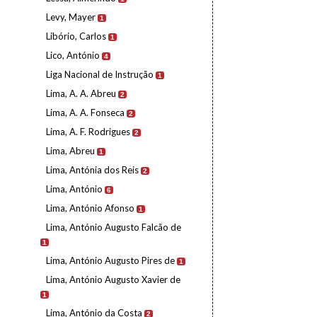
Levy, Mayer
1
Libório, Carlos
1
Lico, António
4
Liga Nacional de Instrução
1
Lima, A. A. Abreu
2
Lima, A. A. Fonseca
2
Lima, A. F. Rodrigues
2
Lima, Abreu
1
Lima, Antónia dos Reis
2
Lima, António
6
Lima, António Afonso
1
Lima, António Augusto Falcão de
1
Lima, António Augusto Pires de
1
Lima, António Augusto Xavier de
1
Lima, António da Costa
2