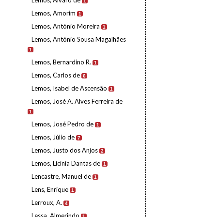
Lemos, Álvaro de
1
Lemos, Amorim
1
Lemos, António Moreira
1
Lemos, António Sousa Magalhães
1
Lemos, Bernardino R.
1
Lemos, Carlos de
6
Lemos, Isabel de Ascensão
1
Lemos, José A. Alves Ferreira de
1
Lemos, José Pedro de
1
Lemos, Júlio de
7
Lemos, Justo dos Anjos
2
Lemos, Licínia Dantas de
1
Lencastre, Manuel de
1
Lens, Enrique
1
Lerroux, A.
4
Lessa, Almerindo
1