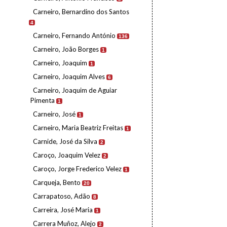
Carneiro, Bernardino dos Santos
4
Carneiro, Fernando António
136
Carneiro, João Borges
1
Carneiro, Joaquim
1
Carneiro, Joaquim Alves
6
Carneiro, Joaquim de Aguiar
Pimenta
1
Carneiro, José
1
Carneiro, Maria Beatriz Freitas
1
Carnide, José da Silva
2
Caroço, Joaquim Velez
2
Caroço, Jorge Frederico Velez
1
Carqueja, Bento
20
Carrapatoso, Adão
8
Carreira, José Maria
1
Carrera Muñoz, Alejo
2