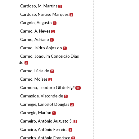
Cardoso, M. Martins
1
Cardoso, Narciso Marques
1
Cargolo, Augusto
3
Carmo, A. Neves
1
Carmo, Adriano
1
Carmo, Isidro Anjos do
1
Carmo, Joaquim Conceição Dias
do
3
Carmo, Lúcia do
2
Carmo, Moisés
1
Carmona, Teodoro Gil de Fig.º
11
Carnaxide, Visconde de
3
Carnegie, Lancelot Douglas
3
Carnegie, Marion
1
Carneiro, António Augusto S.
2
Carneiro, António Ferreira
1
Carneiro, António Francisco
2