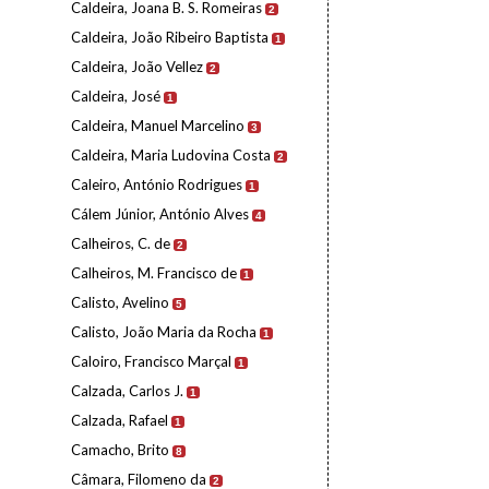
Caldeira, Joana B. S. Romeiras
2
Caldeira, João Ribeiro Baptista
1
Caldeira, João Vellez
2
Caldeira, José
1
Caldeira, Manuel Marcelino
3
Caldeira, Maria Ludovina Costa
2
Caleiro, António Rodrigues
1
Cálem Júnior, António Alves
4
Calheiros, C. de
2
Calheiros, M. Francisco de
1
Calisto, Avelino
5
Calisto, João Maria da Rocha
1
Caloiro, Francisco Marçal
1
Calzada, Carlos J.
1
Calzada, Rafael
1
Camacho, Brito
8
Câmara, Filomeno da
2