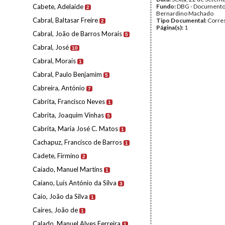
Cabete, Adelaide
Fundo:
DBG - Document
2
Bernardino Machado
Cabral, Baltasar Freire
Tipo Documental:
Corre
2
Página(s):
1
Cabral, João de Barros Morais
5
Cabral, José
10
Cabral, Morais
1
Cabral, Paulo Benjamim
5
Cabreira, António
7
Cabrita, Francisco Neves
1
Cabrita, Joaquim Vinhas
5
Cabrita, Maria José C. Matos
1
Cachapuz, Francisco de Barros
1
Cadete, Firmino
2
Caiado, Manuel Martins
1
Caiano, Luís António da Silva
3
Caio, João da Silva
1
Caires, João de
1
Calado, Manuel Alves Ferreira
1