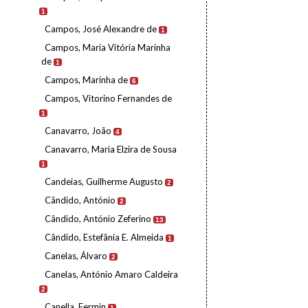
1
Campos, José Alexandre de
1
Campos, Maria Vitória Marinha
de
1
Campos, Marinha de
6
Campos, Vitorino Fernandes de
1
Canavarro, João
4
Canavarro, Maria Elzira de Sousa
1
Candeias, Guilherme Augusto
2
Cândido, António
2
Cândido, António Zeferino
13
Cândido, Estefânia E. Almeida
1
Canelas, Álvaro
2
Canelas, António Amaro Caldeira
2
Canella, Fermin
1