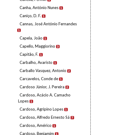
Canha, António Nunes
1
Caniço, D. F.
1
Cannas, José António Fernandes
1
Capela, João
1
Capello, Maggiorino
3
Capitão, F.
1
Carbalho, Avaristo
1
Carballo Vasquez, Antonio
2
Carcavelos, Conde de
1
Cardoso Júnior, J. Pereira
2
Cardoso, Acácio A. Camacho
Lopes
1
Cardoso, Agripino Lopes
1
Cardoso, Alfredo Ernesto Sá
7
Cardoso, Américo
1
Cardoso, Benjamim
1