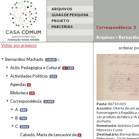
ARQUIVOS
GUIAS DE PESQUISA
PROJETO
PARCERIAS
Correspondência:
2
Arquivos
>
Bernardi
Voltar aos arquivos
ordenar po
Bernardino Machado
14549
I
Activ. Pedagógica e Cultural
1
139
Actividades Políticas
424
Agendas
5
Biblioteca
15
Correspondência
11939
Pasta:
06710.015
Assunto:
Oferta de um 
A
888
homenagem à República, 
ser produto da fábrica "A 
B
760
do Porto.
Remetente:
António Cae
C
1663
Meneses Costa
Destinatário:
Bernardin
Cabedo, Maria de Lencastre de
2
Data:
Sexta, 22 de Setem