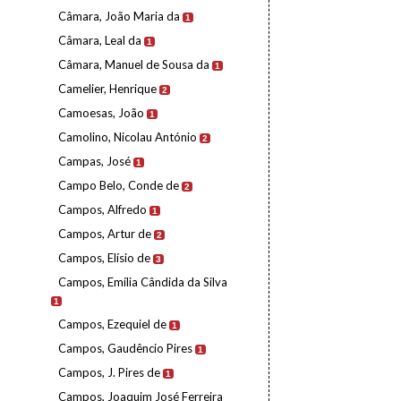
Câmara, João Maria da
1
Câmara, Leal da
1
Câmara, Manuel de Sousa da
1
Camelier, Henrique
2
Camoesas, João
1
Camolino, Nicolau António
2
Campas, José
1
Campo Belo, Conde de
2
Campos, Alfredo
1
Campos, Artur de
2
Campos, Elísio de
3
Campos, Emília Cândida da Silva
1
Campos, Ezequiel de
1
Campos, Gaudêncio Pires
1
Campos, J. Pires de
1
Campos, Joaquim José Ferreira