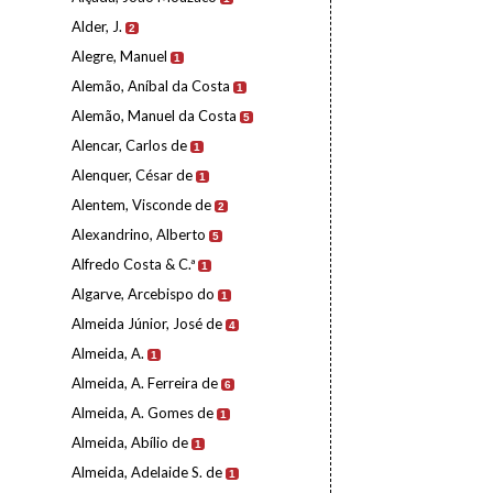
Alder, J.
2
Alegre, Manuel
1
Alemão, Aníbal da Costa
1
Alemão, Manuel da Costa
5
Alencar, Carlos de
1
Alenquer, César de
1
Alentem, Visconde de
2
Alexandrino, Alberto
5
Alfredo Costa & C.ª
1
Algarve, Arcebispo do
1
Almeida Júnior, José de
4
Almeida, A.
1
Almeida, A. Ferreira de
6
Almeida, A. Gomes de
1
Almeida, Abílio de
1
Almeida, Adelaide S. de
1