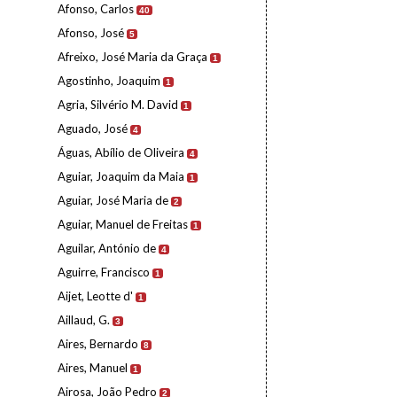
Afonso, Carlos
40
Afonso, José
5
Afreixo, José Maria da Graça
1
Agostinho, Joaquim
1
Agria, Silvério M. David
1
Aguado, José
4
Águas, Abílio de Oliveira
4
Aguiar, Joaquim da Maia
1
Aguiar, José Maria de
2
Aguiar, Manuel de Freitas
1
Aguilar, António de
4
Aguirre, Francisco
1
Aijet, Leotte d'
1
Aillaud, G.
3
Aires, Bernardo
8
Aires, Manuel
1
Airosa, João Pedro
2