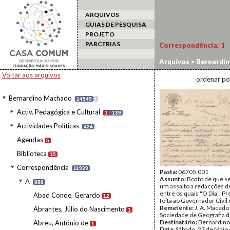
ARQUIVOS
GUIAS DE PESQUISA
PROJETO
PARCERIAS
Correspondência:
1
Arquivos
>
Bernardi
Voltar aos arquivos
ordenar po
Bernardino Machado
14549
I
Activ. Pedagógica e Cultural
1
139
Actividades Políticas
424
Agendas
5
Biblioteca
15
Correspondência
11939
Pasta:
06705.001
Assunto:
Boato de que s
A
888
um assalto a redacções de
entre os quais "O Dia". P
Abad Conde, Gerardo
12
feita ao Governador Civil 
Remetente:
J. A. Macedo
Abrantes, Júlio do Nascimento
1
Sociedade de Geografia d
Destinatário:
Bernardin
Abreu, António de
1
Data:
Sábado, 27 de Maio