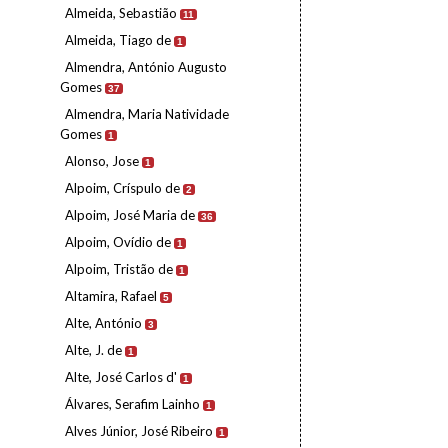
Almeida, Sebastião
11
Almeida, Tiago de
1
Almendra, António Augusto
Gomes
37
Almendra, Maria Natividade
Gomes
1
Alonso, Jose
1
Alpoim, Críspulo de
2
Alpoim, José Maria de
36
Alpoim, Ovídio de
1
Alpoim, Tristão de
1
Altamira, Rafael
5
Alte, António
3
Alte, J. de
1
Alte, José Carlos d'
1
Álvares, Serafim Lainho
1
Alves Júnior, José Ribeiro
1