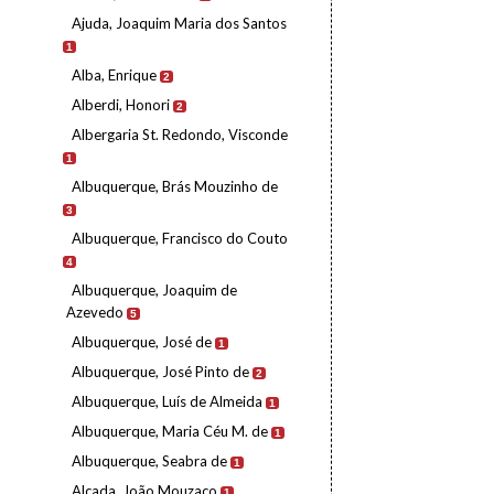
Ajuda, Joaquim Maria dos Santos
1
Alba, Enrique
2
Alberdi, Honori
2
Albergaria St. Redondo, Visconde
1
Albuquerque, Brás Mouzinho de
3
Albuquerque, Francisco do Couto
4
Albuquerque, Joaquim de
Azevedo
5
Albuquerque, José de
1
Albuquerque, José Pinto de
2
Albuquerque, Luís de Almeida
1
Albuquerque, Maria Céu M. de
1
Albuquerque, Seabra de
1
Alçada, João Mouzaco
1