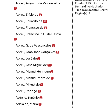
Abreu, Augusto de Vasconcelos
Fundo:
DBG - Document
Bernardino Machado
2
Tipo Documental:
Corre
Página(s):
2
Abreu, Brício de
1
Abreu, Eduardo de
12
Abreu, Francisco de
1
Abreu, Francisco R. G. de Castro
1
Abreu, G. de Vasconcelos
2
Abreu, João José Gonçalves
1
Abreu, José de
3
Abreu, José Miguel de
11
Abreu, Manuel Henrique
1
Abreu, Manuel Pedro de
1
Abreu, Miguel de
4
Abreu, Rodrigo
1
Acúrsio, Eugénio
1
Adelaide, Maria
2