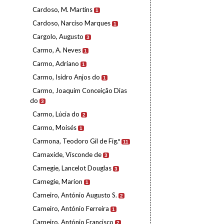
Cardoso, M. Martins
1
Cardoso, Narciso Marques
1
Cargolo, Augusto
3
Carmo, A. Neves
1
Carmo, Adriano
1
Carmo, Isidro Anjos do
1
Carmo, Joaquim Conceição Dias
do
3
Carmo, Lúcia do
2
Carmo, Moisés
1
Carmona, Teodoro Gil de Fig.º
11
Carnaxide, Visconde de
3
Carnegie, Lancelot Douglas
3
Carnegie, Marion
1
Carneiro, António Augusto S.
2
Carneiro, António Ferreira
1
Carneiro, António Francisco
2