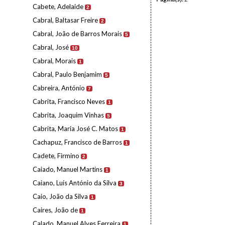
Cabete, Adelaide
2
Cabral, Baltasar Freire
2
Cabral, João de Barros Morais
5
Cabral, José
10
Cabral, Morais
1
Cabral, Paulo Benjamim
5
Cabreira, António
7
Cabrita, Francisco Neves
1
Cabrita, Joaquim Vinhas
5
Cabrita, Maria José C. Matos
1
Cachapuz, Francisco de Barros
1
Cadete, Firmino
2
Caiado, Manuel Martins
1
Caiano, Luís António da Silva
3
Caio, João da Silva
1
Caires, João de
1
Calado, Manuel Alves Ferreira
1