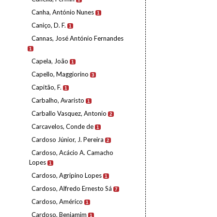
Canha, António Nunes
1
Caniço, D. F.
1
Cannas, José António Fernandes
1
Capela, João
1
Capello, Maggiorino
3
Capitão, F.
1
Carbalho, Avaristo
1
Carballo Vasquez, Antonio
2
Carcavelos, Conde de
1
Cardoso Júnior, J. Pereira
2
Cardoso, Acácio A. Camacho
Lopes
1
Cardoso, Agripino Lopes
1
Cardoso, Alfredo Ernesto Sá
7
Cardoso, Américo
1
Cardoso, Benjamim
1