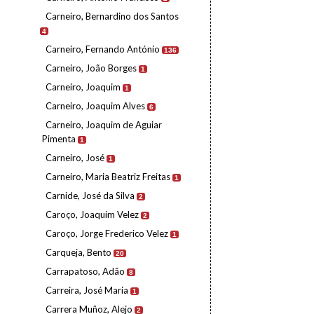
Carneiro, Bernardino dos Santos
4
Carneiro, Fernando António
136
Carneiro, João Borges
1
Carneiro, Joaquim
1
Carneiro, Joaquim Alves
6
Carneiro, Joaquim de Aguiar
Pimenta
1
Carneiro, José
1
Carneiro, Maria Beatriz Freitas
1
Carnide, José da Silva
2
Caroço, Joaquim Velez
2
Caroço, Jorge Frederico Velez
1
Carqueja, Bento
20
Carrapatoso, Adão
8
Carreira, José Maria
1
Carrera Muñoz, Alejo
2