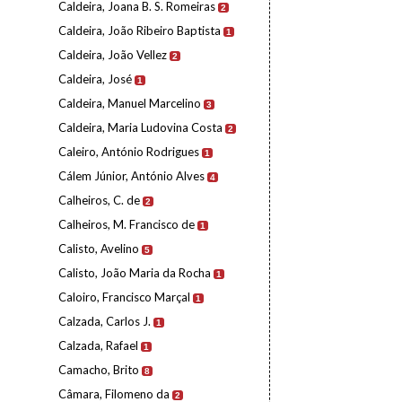
Caldeira, Joana B. S. Romeiras
2
Caldeira, João Ribeiro Baptista
1
Caldeira, João Vellez
2
Caldeira, José
1
Caldeira, Manuel Marcelino
3
Caldeira, Maria Ludovina Costa
2
Caleiro, António Rodrigues
1
Cálem Júnior, António Alves
4
Calheiros, C. de
2
Calheiros, M. Francisco de
1
Calisto, Avelino
5
Calisto, João Maria da Rocha
1
Caloiro, Francisco Marçal
1
Calzada, Carlos J.
1
Calzada, Rafael
1
Camacho, Brito
8
Câmara, Filomeno da
2