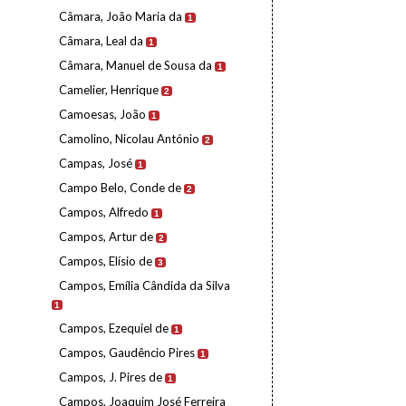
Câmara, João Maria da
1
Câmara, Leal da
1
Câmara, Manuel de Sousa da
1
Camelier, Henrique
2
Camoesas, João
1
Camolino, Nicolau António
2
Campas, José
1
Campo Belo, Conde de
2
Campos, Alfredo
1
Campos, Artur de
2
Campos, Elísio de
3
Campos, Emília Cândida da Silva
1
Campos, Ezequiel de
1
Campos, Gaudêncio Pires
1
Campos, J. Pires de
1
Campos, Joaquim José Ferreira