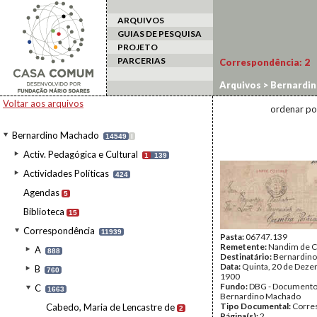
ARQUIVOS
GUIAS DE PESQUISA
PROJETO
PARCERIAS
Correspondência:
2
Arquivos
>
Bernardi
Voltar aos arquivos
ordenar po
Bernardino Machado
14549
I
Activ. Pedagógica e Cultural
1
139
Actividades Políticas
424
Agendas
5
Biblioteca
15
Correspondência
11939
Pasta:
06747.139
Remetente:
Nandim de C
A
888
Destinatário:
Bernardin
Data:
Quinta, 20 de Deze
B
760
1900
Fundo:
DBG - Document
C
1663
Bernardino Machado
Tipo Documental:
Corre
Cabedo, Maria de Lencastre de
2
Página(s):
2