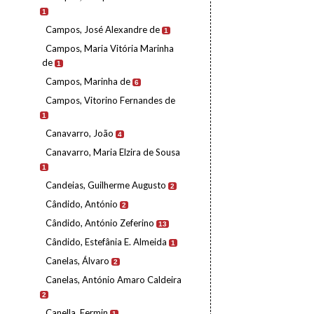
1
Campos, José Alexandre de
1
Campos, Maria Vitória Marinha
de
1
Campos, Marinha de
6
Campos, Vitorino Fernandes de
1
Canavarro, João
4
Canavarro, Maria Elzira de Sousa
1
Candeias, Guilherme Augusto
2
Cândido, António
2
Cândido, António Zeferino
13
Cândido, Estefânia E. Almeida
1
Canelas, Álvaro
2
Canelas, António Amaro Caldeira
2
Canella, Fermin
1